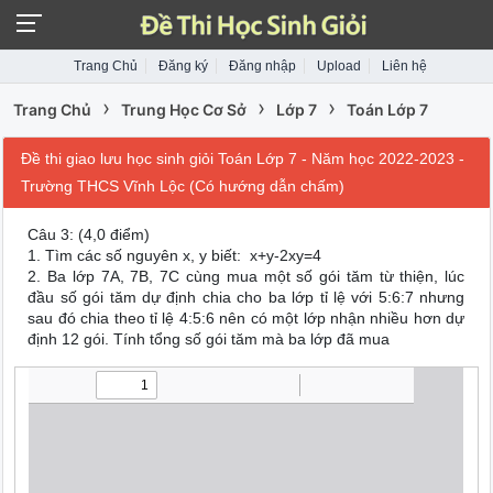
Trang Chủ
Đăng ký
Đăng nhập
Upload
Liên hệ
›
›
›
Trang Chủ
Trung Học Cơ Sở
Lớp 7
Toán Lớp 7
Đề thi giao lưu học sinh giỏi Toán Lớp 7 - Năm học 2022-2023 -
Trường THCS Vĩnh Lộc (Có hướng dẫn chấm)
Câu 3: (4,0 điểm)
1. Tìm các số nguyên x, y biết: x+y-2xy=4
2. Ba lớp 7A, 7B, 7C cùng mua một số gói tăm từ thiện, lúc
đầu số gói tăm dự định chia cho ba lớp tỉ lệ với 5:6:7 nhưng
sau đó chia theo tỉ lệ 4:5:6 nên có một lớp nhận nhiều hơn dự
định 12 gói. Tính tổng số gói tăm mà ba lớp đã mua