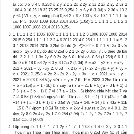
ta có: 3 5 3 4 5 0,25đ x 2 y 2 z 2 2x 2 2y 2 3z 2 2x 2 2y 2 3z 2
100 4 9 16 25 18 32 75 25 25 0,25đ 2. x 6 y 8 (1.0đ) x 2 36 x 10 2
y 64 ( Vì x, y, z cùng dấu) 0,5đ 2 x 6 z 100 y 8 z 10 1 1 1 1 1 Ta
có: P 3. 1008 1009 1010 2014 2015 (1.0đ) 1 1 1 1 1 1 1 1 2 3
1006 1007 1008 2014 2015 0,25đ
1 1 1 1 1 2 3 1006 1007 1 1 1 1 1 1 1 1 2 3 1006 1007 1008 2014
2015 0,25đ 1 1 1 1 1 2 2 4 6 2012 2014 0,25đ 1 1 1 1 1 1 1 = S. 2
3 4 2013 2014 2015 0,25đ Do đó (S P)2022 = 0 2 1 Vì 3x 0 với
mọi x; 2y 6 0 y,do đó: 0.25đ 6 2 1 3x 2y 6 0x, y , 6 theo đề bài
thì: 2 2 1. 1 1 3x 2y 6 0 3x 2y 6 0 . Khi đó: 0.5đ (1.25đ) 6 6 1 1
3x 0 x 6 18 0.5đ 2y 6 0 y 3 Câu 2 (4.0đ) P = x3 – y2 + x + x2y –
2x2 + 2021 + 3y - xy 2. 0.5đ = x 2 (x + y) - 2x 2 - y(x + y) + 3y +
x + 2021 (1.25đ) = 2x 2 - 2x 2 - 2y + 3y + x + 2021 = x + y +
2021 = 2023 0.5đ Vậy với x + y = 2 thì P = 2023 0.25đ Từ ( 7 a
+ 5 – 21b)( a + 1 - 3b)  7 suy ra ( 7 a – 21 b + 5)( a – 3 b + 1) 
7 3. ( a – 3 b + 1)  7 vì ( 7 a – 21b + 5) không chia hết cho 7 và
7 là 0.5đ (1.5đ) số nguyên tố . Từ ( a – 3 b + 1)  7 (42a + 14b
+14 ) + ( a – 3 b + 1)  7 0.5đ Vì (42a + 14b + 14 )  7 43a + 11b
+ 15  7 ( đpcm ) 0.5đ Ta có: x y 2xy 4 suy ra x 2xy y 4 0 1. 2x
4xy 2y 8 0 2x 4xy 2y 1 7 0.25đ (2.0đ) 2x 1 2y 1 2y 7 2x 1 1 2y 7
0.5đ Câu 3 (4.0đ)
Lập bảng 2x 1 1 7 -1 -7 1 2y 7 1 -7 -1 1.0đ x 1 4 0 -3 y -3 0 4 1
Thỏa mãn Thỏa mãn Thỏa mãn Thỏa mãn 0.25đ Vậy (x; y) cần