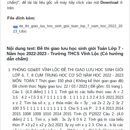
chấm)"
, để tải tài liệu gốc về máy hãy click vào nút
Download
ở
trên.
File đính kèm:
de_thi_giao_luu_hoc_sinh_gioi_toan_lop_7_nam_hoc_2022_20
23_t.doc
Nội dung text: Đề thi giao lưu học sinh giỏi Toán Lớp 7 -
Năm học 2022-2023 - Trường THCS Vĩnh Lộc (Có hướng
dẫn chấm)
PHÒNG GD&ĐT VĨNH LỘC ĐỀ THI GIAO LƯU HỌC SINH GIỎI
LỚP 6, 7, 8 CỤM TRUNG HỌC CƠ SỞ NĂM HỌC 2022 - 2023
MÔN: TOÁN 7 Thời gian: 150 phút ( Không kể thời gian giao đề)
Đề chính thức Ngày giao lưu: 22 / 03 / 2023 ( Đề gồm: 01 trang ).
Câu 1: (4,0 điểm) 1 1 1 1. Tính giá trị các biểu thức sau: A = 2
3,5 : 4 2 +7,5 3 6 7 1 1 1 1 1 B . 1 1 1 1 2 1.3 2.4 3.5 2021.2023
x z 2. Tìm ba số x, y, z thỏa mãn: 4x = 3y ; và 2x 2 2y 2 3z 2
100 3 5 1 1 1 1 1 1 1 1 1 1 1 3. Cho S 1 và P . 2 3 4 2013 2014
2015 1008 1009 1010 2014 2015 Tính (S P)2022 Câu 2: (4,0
điểm) 2 1 1. Tìm x, y biết : 3x 2y 6 0 6 2. Tính giá trị của biểu
thức P x3 y2 x x2 y 2x2 2021 3y xy với x y 2 3. Cho a , b là các