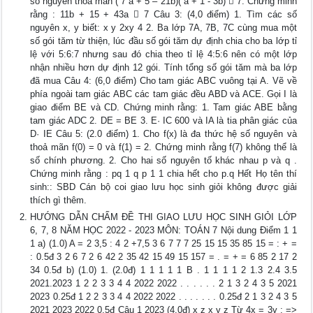
số nguyên thỏa mãn ( 7 a + 5 – 21b)( a + 1 - 3b)  7. Chứng minh
rằng : 11b + 15 + 43a  7 Câu 3: (4,0 điểm) 1. Tìm các số
nguyên x, y biết: x y 2xy 4 2. Ba lớp 7A, 7B, 7C cùng mua một
số gói tăm từ thiện, lúc đầu số gói tăm dự định chia cho ba lớp tỉ
lệ với 5:6:7 nhưng sau đó chia theo tỉ lệ 4:5:6 nên có một lớp
nhận nhiều hơn dự định 12 gói. Tính tổng số gói tăm mà ba lớp
đã mua Câu 4: (6,0 điểm) Cho tam giác ABC vuông tại A. Vẽ về
phía ngoài tam giác ABC các tam giác đều ABD và ACE. Gọi I là
giao điểm BE và CD. Chứng minh rằng: 1. Tam giác ABE bằng
tam giác ADC 2. DE = BE 3. E· IC 600 và IA là tia phân giác của
D· IE Câu 5: (2.0 điểm) 1. Cho f(x) là đa thức hệ số nguyên và
thoả mãn f(0) = 0 và f(1) = 2. Chứng minh rằng f(7) không thể là
số chính phương. 2. Cho hai số nguyên tố khác nhau p và q .
Chứng minh rằng : pq 1 q p 1 1 chia hết cho p.q Hết Họ tên thí
sinh:: SBD Cán bộ coi giao lưu học sinh giỏi không được giải
thích gì thêm.
HƯỚNG DẪN CHẤM ĐỀ THI GIAO LƯU HỌC SINH GIỎI LỚP
6, 7, 8 NĂM HỌC 2022 - 2023 MÔN: TOÁN 7 Nội dung Điểm 1 1
1 a) (1.0) A = 2 3,5 : 4 2 +7,5 3 6 7 7 7 25 15 15 35 85 15 = : + =
: 0.5đ 3 2 6 7 2 6 42 2 35 42 15 49 15 157 = . = + = 6 85 2 17 2
34 0.5đ b) (1.0) 1. (2.0đ) 1 1 1 1 1 B . 1 1 1 1 2 1.3 2.4 3.5
2021.2023 1 2 2 3 3 4 4 2022 2022 . . . . . . 2 1 3 2 4 3 5 2021
2023 0.25đ 1 2 2 3 3 4 4 2022 2022 . . . . . . . 0.25đ 2 1 3 2 4 3 5
2021 2023 2022 0.5đ Câu 1 2023 (4.0đ) x z x y z Từ 4x = 3y ; =>