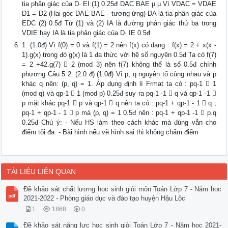
tia phân giác của D· EI (1) 0.25đ DAC BAE µ µ Vì VDAC = VDAE
D1 = D2 (Hai góc DAE BAE · tương ứng) DA là tia phân giác của
EDC (2) 0.5đ Từ (1) và (2) IA là đường phân giác thứ ba trong
VDIE hay IA là tia phân giác của D· IE 0.5đ
1. (1.0đ) Vì f(0) = 0 và f(1) = 2 nên f(x) có dạng : f(x) = 2 + x(x -
1).g(x) trong đó g(x) là 1 đa thức với hệ số nguyên 0.5đ Ta có f(7)
= 2 +42.g(7)  2 (mod 3) nên f(7) không thể là số 0.5đ chính
phương Câu 5 2. (2.0 đ) (1.0đ) Vì p, q nguyên tố cùng nhau và p
khác q nên: (p, q) = 1. Áp dụng định lí Frmat ta có : pq-1  1
(mod q) và qp-1  1 (mod p) 0.25đ suy ra pq-1 -1  q và qp-1 -1 
p mặt khác pq-1  p và qp-1  q nên ta có : pq-1 + qp-1 - 1  q ;
pq-1 + qp-1 - 1  p mà (p, q) = 1 0.5đ nên : pq-1 + qp-1 -1  p.q
0.25đ Chú ý: - Nếu HS làm theo cách khác mà đúng vẫn cho
điểm tối đa. - Bài hình nếu vẽ hình sai thì không chấm điểm
TÀI LIỆU LIÊN QUAN
Đề khảo sát chất lượng học sinh giỏi môn Toán Lớp 7 - Năm học
2021-2022 - Phòng giáo dục và đào tạo huyện Hậu Lộc
1
1868
0
Đề khảo sát năng lực học sinh giỏi Toán Lớp 7 - Năm học 2021-