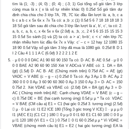
tìm là (1; -3) ; (4; 0) ; (0; 4) ; (-3; 1) Gọi tổng số gói tăm 3 lớp
cùng mua là x ( x là số tự nhiên khác 0) 0.25đ Số gói tăm dự
định chia chia cho 3 lớp 7A, 7B, 7C lúc đầu lần lượt là: a, b, c a
b c a b c x 5x 6x x 7x Ta có: a ;b ;c (1) 0.5đ 5 6 7 18 18 18 18 3
18 Số gói tăm sau đó chia cho 3 lớp lần lượt là a’, b’, c’, ta có: 2.
a, b, c, a, b, c, x 4x 5x x 6x (2.0đ) a, ;b, ;c, 2 4 5 6 15 15 15 15 3
15 0.5đ So sánh (1) và (2) ta có: a > a’; b=b’; c < c’ nên lớp 7C
nhận nhiều hơn lúc đầu 6x 7x x Vây: c’ – c = 12 hay 12 1080 15
18 90 0.5đ Vậy số gói tăm 3 lớp đã mua là 1080 gói. 0.25đ B D 1
I 2 Câu 4 1 1 1 A C (6.0đ) 3 2 2 2 1 2 E
· µ 0 0 0 0 DAC A1 90 60 90 150 Ta có: D· AC B· AE 0.5đ · µ 0 0
0 0 BAE A2 90 60 90 150 Xét V ADCvà V ABE có: 1. DA = BA
(gt) (1.5đ) D· AC B· AE (Chứng minh trên) 0.75đ AC = AE (gt)
VADC = V ABE (c – g – c) 0.25đ 0 Ta có: Aµ 3 Aµ 1 B· AC Aµ 2
360 0 0 0 0 Aµ 3 60 90 60 360 0 Aµ 3 150 0 Aµ 3 = D· AC = 150
0.75đ 2. Xét VDAE và VBAE có: (2.0đ) DA = BA (gt) Aµ 3 = D·
AC ( Chứng minh trên) AE: Cạnh chung VDAE = V BAE (c – g –
c) 0.75đ DE = BE (hai cạnh tương ứng) 0.5đ µ µ * Ta có: VDAC
= V BAE (CM câu a) E1 = C1 (hai góc 0.25đ 3. tương ứng) (2.5đ)
 µ · 0 Lại có: I1 E2 ICE 180 (Tổng 3 góc trong V ICE)  · µ µ µ 0
I1 (AEC E1) (C1 C2 ) 180  0 µ µ 0 0 I1 60 E1 C1 60 180  0 0 µ
µ I1 120 180 (Vì E1 = C1 ) 0.75đ  0 I1 60 0.25đ µ µ * Vì VDAE =
VBAE (chứng minh câu b) E1 = E2 ( hai góc tương ứng) EA là