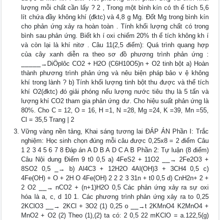
lượng mỗi chất cần lấy ? 2 , Trong một bình kín có th ể tích 5,6
lít chứa đầy không khí (đktc) và 4,8 g Mg. Đốt Mg trong bình kín
cho phản ứng xảy ra hoàn toàn . Tính khối lượng chất có trong
bình sau phản ứng. Biết kh í oxi chiếm 20% th ể tích không kh í
và còn lại là khí nitơ . Câu 11(2,5 điểm): Quá trình quang hợp
của cây xanh diễn ra theo sơ đồ phương trình phản ứng :
⎯⎯⎯⎯⎯→DiÖplôc CO2 + H2O (C6H10O5)n + O2 tinh bột a) Hoàn
thành phương trình phản ứng và nêu biện pháp bảo v ệ không
khí trong lành ? b) Tính khối lượng tinh bột thu được và thể tích
khí O2(đktc) đó giải phóng nếu lượng nước tiêu thụ là 5 tấn và
lượng khí CO2 tham gia phản ứng dư. Cho hiệu suất phản ứng là
80%. Cho C = 12, O = 16, H =1, N =28, Mg =24, K =39, Mn =55,
Cl = 35,5 Trang | 2
Vững vàng nền tảng, Khai sáng tương lai ĐÁP ÁN Phần I: Trắc
nghiệm: Học sinh chọn đúng mỗi câu được 0,25x8 = 2 điểm Câu
1 2 3 4 5 6 7 8 Đáp án A D B A D C A B Phần 2: Tự luận (8 điểm)
Câu Nội dung Điểm 9 t0 0,5 a) 4FeS2 + 11O2 ⎯⎯→ 2Fe2O3 +
8SO2 0,5 ⎯→ b) Al4C3 + 12H2O 4Al(OH)3 + 3CH4 0,5 c)
4Fe(OH) + O + 2H O 4Fe(OH) 2 2 2 3 31n + t0 0,5 d) CnH2n+ 2 +
2 O2 ⎯⎯→ nCO2 + (n+1)H2O 0,5 Các phản ứng xảy ra sự oxi
hóa là a, c, d 10 1. Các phương trình phản ứng xảy ra to 0,25
2KClO3 ⎯⎯→ 2KCl + 3O2 (1) 0,25 o ⎯⎯→t 2KMnO4 K2MnO4 +
MnO2 + O2 (2) Theo (1),(2) ta có: 2 0,5 22 mKClO = a.122,5(g)