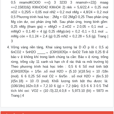
0,5 nnamolKClOO ==() 3 3233 3 nnamol==22() maag
==2.158316() KMnOO42 KMnO4 2) nkk = 5,6/22,4 = 0,25 mol
nO2 = 0,25/5 = 0,05 mol nN2 = 0,2 mol nMg = 4,8/24 = 0,2 mol
0,5 Phương trình hoá học : 2Mg + O2 2MgO 0,25 Theo phản ứng
Mg còn dư, oxi phản ứng hết. Sau phản ứng, trong bình gồm:
0,25 nMg (tham gia) = nMgO = 2.nO2 = 2.0,05 = 0,1 mol →
mMgO = 0,1.40 = 4 (g) 0,25 nMg(còn) = 0,2 -0,1 = 0,1 mol →
mMg còn = 0,1.24 = 2,4 (g) 0,25 mN2 = 0,2.28 = 5,6 (g). Trang |
3
Vững vàng nền tảng, Khai sáng tương lai D iÖ p lô c 0,5 a)
6nCO2 + 5nH2O ⎯⎯⎯⎯→ (C6H10O5)n + 6nO2 Tinh bột 0,25 Đ ể
bảo v ệ không khí trong lành chúng ta cần: Bảo v ệ rừng, trồng
rừng, trồng cây 11 xanh và hạn ch ế rác thải ra môi trường b)
Theo phương trình hoá học trên : 0,5 6 6 Số mol tinh bột
(C6H10O5)n = 1/5n .số mol H2O = (5.10 )/(18.5n) = 10 /18n
(mol). 6 6 0,25 Số mol O2 = 6n/5n . số mol H2O = (6n.5.10
)/(5n.18) = 10 /3 (mol). Khối lượng tinh bột thu được là:
(106/18n).162n.0,8 = 7,2.10 6 (g) = 7,2 (tấn). 0,5 6 6 3 0.5 Thể
tích khí oxi: VO2 = (10 /3).22,4.0,8 = 5,973.10 (lít) = 5973 m
Trang | 4