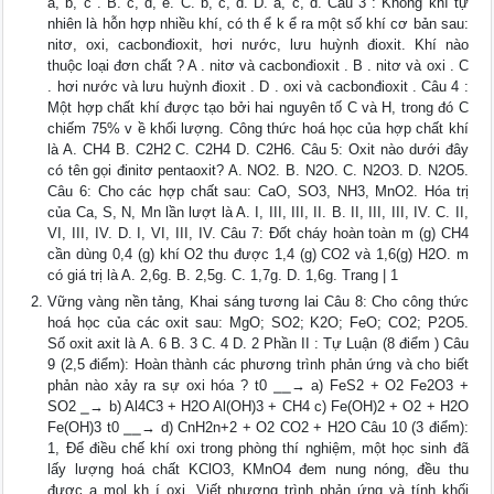
a, b, c . B. c, d, e. C. b, c, d. D. a, c, d. Câu 3 : Không khí tự
nhiên là hỗn hợp nhiều khí, có th ể k ể ra một số khí cơ bản sau:
nitơ, oxi, cacbonđioxit, hơi nước, lưu huỳnh đioxit. Khí nào
thuộc loại đơn chất ? A . nitơ và cacbonđioxit . B . nitơ và oxi . C
. hơi nước và lưu huỳnh đioxit . D . oxi và cacbonđioxit . Câu 4 :
Một hợp chất khí được tạo bởi hai nguyên tố C và H, trong đó C
chiếm 75% v ề khối lượng. Công thức hoá học của hợp chất khí
là A. CH4 B. C2H2 C. C2H4 D. C2H6. Câu 5: Oxit nào dưới đây
có tên gọi đinitơ pentaoxit? A. NO2. B. N2O. C. N2O3. D. N2O5.
Câu 6: Cho các hợp chất sau: CaO, SO3, NH3, MnO2. Hóa trị
của Ca, S, N, Mn lần lượt là A. I, III, III, II. B. II, III, III, IV. C. II,
VI, III, IV. D. I, VI, III, IV. Câu 7: Đốt cháy hoàn toàn m (g) CH4
cần dùng 0,4 (g) khí O2 thu được 1,4 (g) CO2 và 1,6(g) H2O. m
có giá trị là A. 2,6g. B. 2,5g. C. 1,7g. D. 1,6g. Trang | 1
Vững vàng nền tảng, Khai sáng tương lai Câu 8: Cho công thức
hoá học của các oxit sau: MgO; SO2; K2O; FeO; CO2; P2O5.
Số oxit axit là A. 6 B. 3 C. 4 D. 2 Phần II : Tự Luận (8 điểm ) Câu
9 (2,5 điểm): Hoàn thành các phương trình phản ứng và cho biết
phản nào xảy ra sự oxi hóa ? t0 ⎯⎯→ a) FeS2 + O2 Fe2O3 +
SO2 ⎯→ b) Al4C3 + H2O Al(OH)3 + CH4 c) Fe(OH)2 + O2 + H2O
Fe(OH)3 t0 ⎯⎯→ d) CnH2n+2 + O2 CO2 + H2O Câu 10 (3 điểm):
1, Để điều chế khí oxi trong phòng thí nghiệm, một học sinh đã
lấy lượng hoá chất KClO3, KMnO4 đem nung nóng, đều thu
được a mol kh í oxi. Viết phương trình phản ứng và tính khối