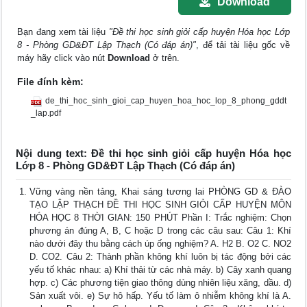
Download
Bạn đang xem tài liệu
"Đề thi học sinh giỏi cấp huyện Hóa học Lớp
8 - Phòng GD&ĐT Lập Thạch (Có đáp án)"
, để tải tài liệu gốc về
máy hãy click vào nút
Download
ở trên.
File đính kèm:
de_thi_hoc_sinh_gioi_cap_huyen_hoa_hoc_lop_8_phong_gddt
_lap.pdf
Nội dung text: Đề thi học sinh giỏi cấp huyện Hóa học
Lớp 8 - Phòng GD&ĐT Lập Thạch (Có đáp án)
Vững vàng nền tảng, Khai sáng tương lai PHÒNG GD & ĐÀO
TẠO LẬP THẠCH ĐỀ THI HỌC SINH GIỎI CẤP HUYỆN MÔN
HÓA HỌC 8 THỜI GIAN: 150 PHÚT Phần I: Trắc nghiệm: Chọn
phương án đúng A, B, C hoặc D trong các câu sau: Câu 1: Khí
nào dưới đây thu bằng cách úp ống nghiệm? A. H2 B. O2 C. NO2
D. CO2. Câu 2: Thành phần không khí luôn bị tác động bởi các
yếu tố khác nhau: a) Khí thải từ các nhà máy. b) Cây xanh quang
hợp. c) Các phương tiện giao thông dùng nhiên liệu xăng, dầu. d)
Sản xuất vôi. e) Sự hô hấp. Yếu tố làm ô nhiễm không khí là A.