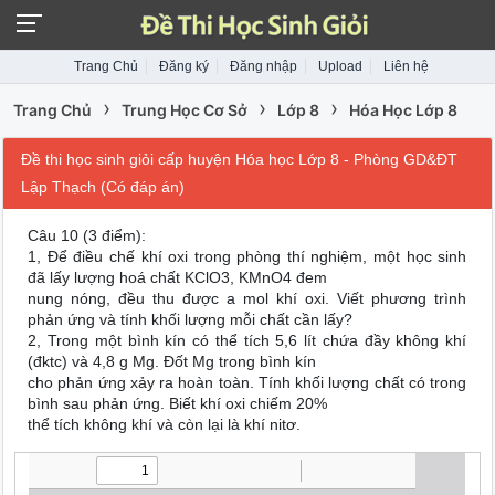
Trang Chủ
Đăng ký
Đăng nhập
Upload
Liên hệ
›
›
›
Trang Chủ
Trung Học Cơ Sở
Lớp 8
Hóa Học Lớp 8
Đề thi học sinh giỏi cấp huyện Hóa học Lớp 8 - Phòng GD&ĐT
Lập Thạch (Có đáp án)
Câu 10 (3 điểm):
1, Để điều chế khí oxi trong phòng thí nghiệm, một học sinh
đã lấy lượng hoá chất KClO3, KMnO4 đem
nung nóng, đều thu được a mol khí oxi. Viết phương trình
phản ứng và tính khối lượng mỗi chất cần lấy?
2, Trong một bình kín có thể tích 5,6 lít chứa đầy không khí
(đktc) và 4,8 g Mg. Đốt Mg trong bình kín
cho phản ứng xảy ra hoàn toàn. Tính khối lượng chất có trong
bình sau phản ứng. Biết khí oxi chiếm 20%
thể tích không khí và còn lại là khí nitơ.