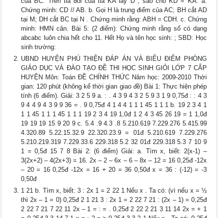
của BC. Trên tia đối của tia KA lấy D , sao cho KD = KA. a.
Chứng minh: CD // AB. b. Gọi H là trung điểm của AC; BH cắt AD
tại M; DH cắt BC tại N . Chứng minh rằng: ABH = CDH. c. Chứng
minh: HMN cân. Bài 5: (2 điểm): Chứng minh rằng số có dạng
abcabc luôn chia hết cho 11. Hết Họ và tên học sinh: ; SBD: Học
sinh trường:
UBND HUYỆN PHÚ THIỆN ĐÁP ÁN VÀ BIỂU ĐIỂM PHÒNG
GIÁO DỤC VÀ ĐÀO TẠO ĐỀ THI HỌC SINH GIỎI LỚP 7 CẤP
HUYỆN Môn: Toán ĐỀ CHÍNH THỨC Năm học: 2009-2010 Thời
gian: 120 phút (không kể thời gian giao đề) Bài 1: Thực hiện phép
tính (6 điểm). Giải: 3 2 5 9 a. : . 4 3 9 4 3 2 5 9 3 1 9 0,75đ : : 4 3
9 4 4 9 4 3 9 9 36 = . 9 0,75đ 4 1 4 4 1 1 1 45 1 1 1 b. 19 2 3 4 1
1 1 45 1 1 1 45 1 1 1 19 2 3 4 19 1,0đ 1 2 4 3 45 26 19 = 1 1,0đ
19 19 19 15 9 20 9 c. 5.4 .9 4.3 .8 5.210.619 7.229.276 5.415.99
4.320.89 5.22.15.32.9 22.320.23.9 = 01đ 5.210.619 7.229.276
5.210.219.319 7.229.33.6 229.318 5.2 32 01đ 229.318 5.3 7 10 9
1 = 0,5đ 15 7 8 Bài 2: (6 điểm) Giải: a. Tìm x, biết: 2(x-1) –
3(2x+2) – 4(2x+3) = 16. 2x – 2 – 6x – 6 – 8x – 12 = 16 0,25đ -12x
– 20 = 16 0,25đ -12x = 16 + 20 = 36 0,50đ x = 36 : (-12) = -3
0,50đ
1 21 b. Tìm x, biết: 3 : 2x 1 = 2 22 1 Nếu x . Ta có: (vì nếu x = ½
thì 2x – 1 = 0) 0,25đ 2 1 21 3 : 2x 1 = 2 22 7 21 : (2x – 1) = 0,25đ
2 22 7 21 7 22 11 2x – 1 = : = . 0,25đ 2 22 2 21 3 11 14 2x = + 1