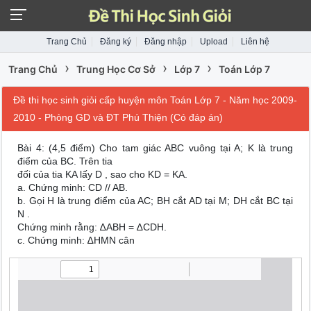
Trang Chủ
Đăng ký
Đăng nhập
Upload
Liên hệ
›
›
›
Trang Chủ
Trung Học Cơ Sở
Lớp 7
Toán Lớp 7
Đề thi học sinh giỏi cấp huyện môn Toán Lớp 7 - Năm học 2009-
2010 - Phòng GD và ĐT Phú Thiện (Có đáp án)
Bài 4: (4,5 điểm) Cho tam giác ABC vuông tại A; K là trung
điểm của BC. Trên tia
đối của tia KA lấy D , sao cho KD = KA.
a. Chứng minh: CD // AB.
b. Gọi H là trung điểm của AC; BH cắt AD tại M; DH cắt BC tại
N .
Chứng minh rằng: ∆ABH = ∆CDH.
c. Chứng minh: ∆HMN cân