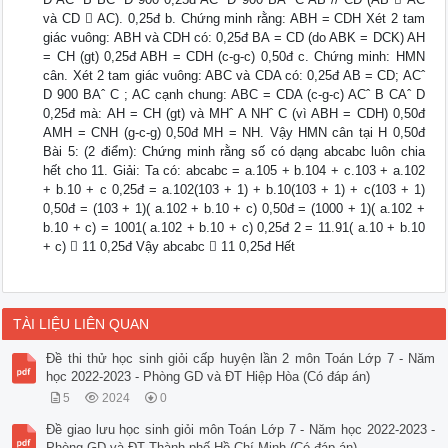
và CD  AC). 0,25đ b. Chứng minh rằng: ABH = CDH Xét 2 tam
giác vuông: ABH và CDH có: 0,25đ BA = CD (do ABK = DCK) AH
= CH (gt) 0,25đ ABH = CDH (c-g-c) 0,50đ c. Chứng minh: HMN
cân. Xét 2 tam giác vuông: ABC và CDA có: 0,25đ AB = CD; ACˆ
D 900 BAˆ C ; AC cạnh chung: ABC = CDA (c-g-c) ACˆ B CAˆ D
0,25đ mà: AH = CH (gt) và MHˆ A NHˆ C (vì ABH = CDH) 0,50đ
AMH = CNH (g-c-g) 0,50đ MH = NH. Vậy HMN cân tại H 0,50đ
Bài 5: (2 điểm): Chứng minh rằng số có dạng abcabc luôn chia
hết cho 11. Giải: Ta có: abcabc = a.105 + b.104 + c.103 + a.102
+ b.10 + c 0,25đ = a.102(103 + 1) + b.10(103 + 1) + c(103 + 1)
0,50đ = (103 + 1)( a.102 + b.10 + c) 0,50đ = (1000 + 1)( a.102 +
b.10 + c) = 1001( a.102 + b.10 + c) 0,25đ 2 = 11.91( a.10 + b.10
+ c)  11 0,25đ Vậy abcabc  11 0,25đ Hết
TÀI LIỆU LIÊN QUAN
Đề thi thử học sinh giỏi cấp huyện lần 2 môn Toán Lớp 7 - Năm
học 2022-2023 - Phòng GD và ĐT Hiệp Hòa (Có đáp án)
5
2024
0
Đề giao lưu học sinh giỏi môn Toán Lớp 7 - Năm học 2022-2023 -
Phòng GD và ĐT Thành phố Hồ Chí Minh (Có đáp án)