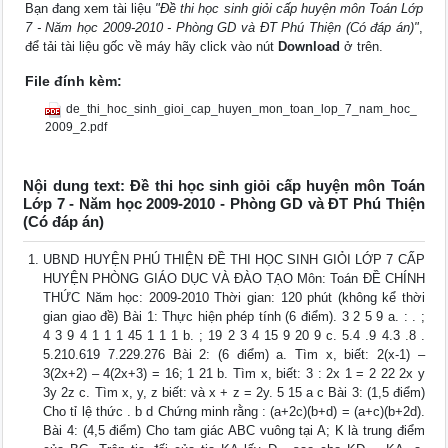
Bạn đang xem tài liệu
"Đề thi học sinh giỏi cấp huyện môn Toán Lớp
7 - Năm học 2009-2010 - Phòng GD và ĐT Phú Thiện (Có đáp án)"
,
để tải tài liệu gốc về máy hãy click vào nút
Download
ở trên.
File đính kèm:
de_thi_hoc_sinh_gioi_cap_huyen_mon_toan_lop_7_nam_hoc_
2009_2.pdf
Nội dung text: Đề thi học sinh giỏi cấp huyện môn Toán
Lớp 7 - Năm học 2009-2010 - Phòng GD và ĐT Phú Thiện
(Có đáp án)
UBND HUYỆN PHÚ THIỆN ĐỀ THI HỌC SINH GIỎI LỚP 7 CẤP
HUYỆN PHÒNG GIÁO DỤC VÀ ĐÀO TẠO Môn: Toán ĐỀ CHÍNH
THỨC Năm học: 2009-2010 Thời gian: 120 phút (không kể thời
gian giao đề) Bài 1: Thực hiện phép tính (6 điểm). 3 2 5 9 a. : . ;
4 3 9 4 1 1 1 45 1 1 1 b. ; 19 2 3 4 15 9 20 9 c. 5.4 .9 4.3 .8 .
5.210.619 7.229.276 Bài 2: (6 điểm) a. Tìm x, biết: 2(x-1) –
3(2x+2) – 4(2x+3) = 16; 1 21 b. Tìm x, biết: 3 : 2x 1 = 2 22 2x y
3y 2z c. Tìm x, y, z biết: và x + z = 2y. 5 15 a c Bài 3: (1,5 điểm)
Cho tỉ lệ thức . b d Chứng minh rằng : (a+2c)(b+d) = (a+c)(b+2d).
Bài 4: (4,5 điểm) Cho tam giác ABC vuông tại A; K là trung điểm