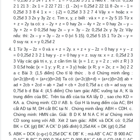
= 0,25đ 3 3 14 7 1 x = : 2 = > 0,25đ 3 3 2 1 Nếu x . Ta có: 0,25đ
2 1 21 3 : 2x 1 = 2 22 7 21 : (1 - 2x) = 0,25đ 2 22 11 8 -2x = - 1 =
0,25đ 3 3 8 4 1 x = : (-2) = 0,25đ 3 3 2 7 4 Vậy x = hoặc x =
0,25đ 3 3 2x y 3y 2z c. Tìm x, y, z biết : và x + z = 2y 5 15 Từ x
+ z = 2y ta có: x – 2y + z = 0 hay 2x – 4y + 2z = 0 hay 2x – y –
3y + 2z = 0 0,25đ hay 2x – y = 3y – 2z 0,25đ 2x y 3y 2z Vậy
nếu: thì: 2x – y = 3y – 2z = 0 (vì 5 15). 0,25đ 5 15 1 Từ 2x – y =
0 suy ra: x = y 0,25đ 2
1 Từ 3y – 2z = 0 và x + z = 2y. x + z + y – 2z = 0 hay y + y – z
= 0 0,25đ 2 3 2 1 hay y - z = 0 hay y = z. suy ra: x = z. 0,25đ 2 3
3 Vậy các giá trị x, y, z cần tìm là: {x = 1 z; y = 2 z ; với z R } 3
3 0,5đ hoặc {x = 1 y; y R; z = 3 y} hoặc {x R; y = 2x; z = 3x} 2 2
a c Bài 3: (1,5 điểm) Cho tỉ lệ thức . b d Chứng minh rằng :
(a+2c)(b+d) = (a+c)(b+2d) Ta có: (a+2c)(b+d) = (a+c)(b+2d) ab +
ad + 2cb + 2cd = ab + 2ad + cb + 2cd 0,75đ a c cb = ad suy ra:
0,75đ b d Bài 4: (4,5 điểm) Cho tam giác ABC vuông tại A; K là
trung điểm của BC. Trên tia đối của tia KA lấy D , sao cho KD =
KA. a. Chứng minh: CD // AB. b. Gọi H là trung điểm của AC; BH
cắt AD tại M; DH cắt BC tại N . Chứng minh rằng: ABH = CDH. c.
Chứng minh: HMN cân. Giải: B D K M N A C H a/ Chứng minh
CD song song với AB. Xét 2 tam giác: ABK và DCK có: 0,25đ
BK = CK (gt) BKˆ A CKˆ D (đối đỉnh) 0,25đ AK = DK (gt) 0,25đ
ABK = DCK (c-g-c) 0,25đ DCˆ K DBˆ K ; mà ABˆ C ACˆ B 900 ACˆ
D ACˆ B BCˆ D 900 0,25đ ACˆ D 900 BAˆ C AB // CD (AB  AC