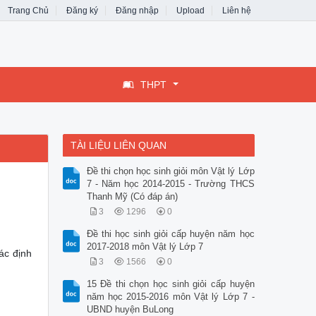
Trang Chủ
Đăng ký
Đăng nhập
Upload
Liên hệ
THPT
TÀI LIỆU LIÊN QUAN
Đề thi chọn học sinh giỏi môn Vật lý Lớp
7 - Năm học 2014-2015 - Trường THCS
Thanh Mỹ (Có đáp án)
3
1296
0
Đề thi học sinh giỏi cấp huyện năm học
2017-2018 môn Vật lý Lớp 7
ác định
3
1566
0
15 Đề thi chọn học sinh giỏi cấp huyện
năm học 2015-2016 môn Vật lý Lớp 7 -
UBND huyện BuLong