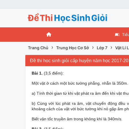
Tiể
›
›
›
Trang Chủ
Trung Học Cơ Sở
Lớp 7
Vật Lí 
Đề thi học sinh giỏi cấp huyện năm học 2017-20
Bài 1.
(3,5 điểm):
Một vật ở cách một bức tường phẳng, nhẵn là 350m. V
a) Tính thời gian từ khi vật phát ra âm đến khi vật t
b) Cùng với lúc phát ra âm, vật chuyển động đều 
khoảng cách của vật với bức tường khi nó gặp âm phả
Biết vận tốc truyền âm trong không khí là 340m/s.