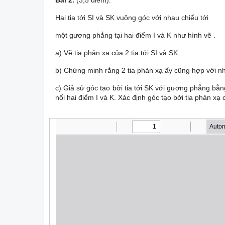
Bài 2.
(3,5 điểm):
Hai tia tới SI và SK vuông góc với nhau chiếu tới
một gương phẳng tại hai điểm I và K như hình vẽ .
a) Vẽ tia phản xạ của 2 ti
b) Chứng minh rằng 2 tia phản xạ ấy cũng hợp với n
c) Giả sử góc tạo bởi tia tới SK với gương phẳng bằ
nối hai điểm I và K. Xác định góc tạo bởi tia phản xạ