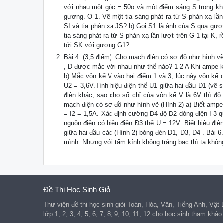
với nhau một góc = 50o và một điểm sáng S trong kh
gương. O 1. Vẽ một tia sáng phát ra từ S phản xạ lần l
SI và tia phản xạ JS? b) Gọi S1 là ảnh của S qua gư
tia sáng phát ra từ S phản xạ lần lượt trên G 1 tại K, 
tới SK với gương G1?
Bài 4. (3,5 điểm): Cho mạch điện có sơ đồ như hình v
, Đ được mắc với nhau như thế nào? 1 2 A Khi ampe kế
b) Mắc vôn kế V vào hai điểm 1 và 3, lúc này vôn kế 
U2 = 3,6V.Tính hiệu điện thế U1 giữa hai đầu Đ1 (vẽ
điện khác, sao cho số chỉ của vôn kế V là 6V thì độ 
mạch điện có sơ đồ như hình vẽ (Hình 2) a) Biết ampe
= I2 = 1,5A. Xác định cường Đ4 độ Đ2 dòng điện I 3 
nguồn điện có hiệu điện Đ3 thế U = 12V. Biết hiệu điệ
giữa hai đầu các (Hình 2) bóng đèn Đ1, Đ3, Đ4 . Bài 6
mình. Nhưng với tấm kính không tráng bạc thì ta không
Đề Thi Học Sinh Giỏi
Thư viện đề thi học sinh giỏi Toán, Hóa, Văn, Tiếng Anh, Vật
lớp 1, 2, 3, 4, 5, 6, 7, 8, 9, 10, 11, 12 cho học sinh tham khảo