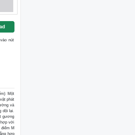
ad
 vào nút
ểm): Một
vật phát
tường và
dội lại.
ột gương
 hợp với
g điểm M
hẳng hợp