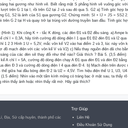
oảng hai gương như hình vẽ. Biết rằng mặt S phẳng hình vẽ vuông góc với
ượt trên G 1 tại I, rồi trên G2 tại J và sau đó qua S. G2 a) Tính góc hợp bở
ơng G1, S2 là ảnh của S1 qua gương G2. Chứng minh: SI + IJ + JS = SS2 2
rồi trên G 2 tại H và quay trở lại trùng với đường truyền ban đầu. Tính góc hợ
ẽ (Hình 1). Khi công K + - tắc K đóng, các đèn Đ1 và Đ2 đều sáng. a) Ampe k
 chỉ I = 0,3A, hãy tính cường độ dòng điện I 1 qua Đ1 Đ2 đèn Đ1 và I2 qua
chỉ 1 2 3 Hình 1 U = 5,2V, mắc vôn kế V2 vào hai điểm 2 và 3, lúc này vôn k
 sơ đồ mạch điện với các vôn kế V và V2) c) Nếu thay nguồn điện đã cho bằ
sáng của các đèn sẽ thay đổi như thế nào? Giải thích ? Bài 5. (3,5 điểm):
 kế A chỉ I = 5A, cường độ dòng điện chạy A Đ1 qua đèn Đ1 và đèn Đ2 bằng 
qua đèn Đ 3 và cường độ dòng điện I 4 qua đèn Đ 4. b) Mạch điện trên được
n thế giữa hai đầu bóng đèn Đ 2 là U2 = 4,5V. Tìm hiệu điện thế U 1, U3, U4 
. (1.5 điểm): Nhìn vào một tấm kính mỏng có tráng bạc ở mặt sau, ta thấy rõ
 nhìn thấy ảnh hoặc nhìn thấy rất mờ. Hãy giải thích?
Trợ Giúp
 Lí, Địa, Sử cấp huyên, thành phố các
Liên Hệ
.
Điều Khoản Sử Dụng