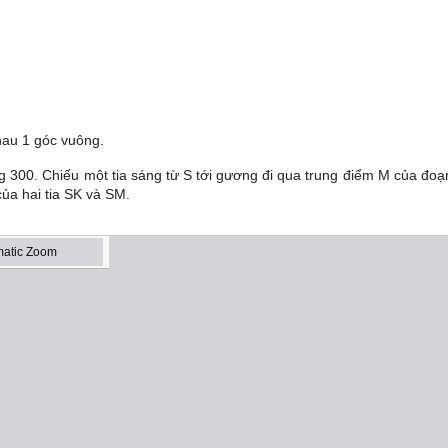
a tới SI và SK.
hau 1 góc vuông.
ng 300. Chiếu một tia sáng từ S tới gương đi qua trung điểm M của đoạ
 của hai tia SK và SM.