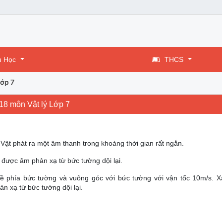
u Học
THCS
Lớp 7
18 môn Vật lý Lớp 7
ật phát ra một âm thanh trong khoảng thời gian rất ngắn.
hu được âm phản xạ từ bức tường dội lại.
về phía bức tường và vuông góc với bức tường với vận tốc 10m/s. X
n xạ từ bức tường dội lại.