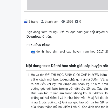
3 trang
thanhnam
1566
0
Bạn đang xem tài liệu
"Đề thi học sinh giỏi cấp huyện
Download
ở trên.
File đính kèm:
de_thi_hoc_sinh_gioi_cap_huyen_nam_hoc_2017_20
Nội dung text: Đề thi học sinh giỏi cấp huyện n
Họ và tên ĐỀ THI HỌC SINH GIỎI CẤP HUYỆN Năm học:
vật ở cách một bức tường phẳng, nhẵn là 350m. Vật phá
ra âm đến khi vật thu được âm phản xạ từ bức tường
vuông góc với bức tường với vận tốc 10m/s. Xác địn
Biết vận tốc truyền âm trong không khí là 340m/s. B
phẳng tại hai điểm I và K như hình vẽ . M a) Vẽ tia p
nhau 1 góc vuông. c) Giả sử góc tạo bởi tia tới SK 
của đoạn thẳng nối hai điểm I và K. Xác định góc tạo 