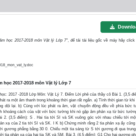
Downlo
 năm học 2017-2018 môn Vật lý Lớp 7"
, để tải tài liệu gốc về máy hãy click
18_mon_vat_ly.doc
ăm học 2017-2018 môn Vật lý Lớp 7
 2017 -2018 Lớp Môn: Vật Lý 7. Điểm Lời phê của thầy cô Bài 1. (3,5 đi
t ra một âm thanh trong khoảng thời gian rất ngắn. a) Tính thời gian từ khi 
 dội lại. b) Cùng với lúc phát ra âm, vật chuyển động đều về phía bức 
h khoảng cách của vật với bức tường khi nó gặp âm phản xạ từ bức tường 
ài 2. (3,5 điểm): S . Hai tia tới SI và SK vuông góc với nhau chiếu tới m
hản xạ của 2 tia tới SI và SK. I K b) Chứng minh rằng 2 tia phản xạ ấy cũng
với gương phẳng bằng 30 0. Chiếu một tia sáng từ S tới gương đi qua trun
bởi tia phản xạ của hai tia SK và SM. Bài 3. (4,5 điểm): G1 Cho hai gương p