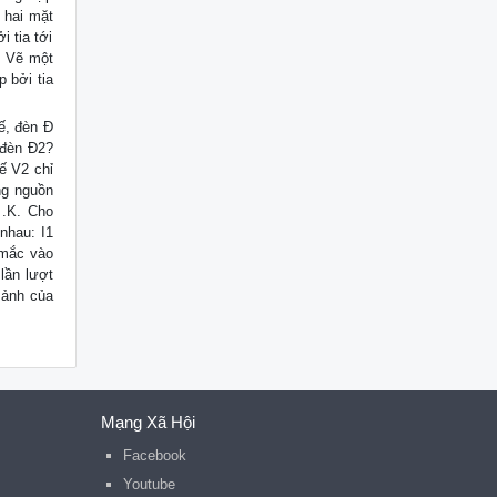
 hai mặt
i tia tới
. Vẽ một
p bởi tia
ế, đèn Đ
 đèn Đ2?
ế V2 chỉ
ng nguồn
 .K. Cho
nhau: I1
 mắc vào
lần lượt
 ảnh của
Mạng Xã Hội
Facebook
Youtube