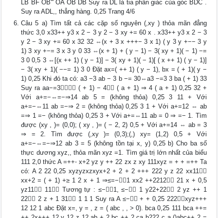
LB BF OB''' OA OB DB Suy ra DL là tia phân giác của góc BDC .
Suy ra ADL,, thẳng hàng. 0,25 Trang 4/6
Câu 5 a) Tìm tất cả các cặp số nguyên (,xy ) thỏa mãn đẳng
thức 3,0 x33++ y3 x 2 − 3 y 2 − 3 xy += 60 x . x33++ y3 x 2 − 3
y 2 − 3 xy += 60 x 32 32 ⇔(x + 3 x +++− 3 x 1) ( y 3 y +−− 3 y
1) 3 xy +−= 3 x 3 y 0 33 ⇔(x + 1) + ( y − 1) − 3( xy + 1)( − 1) −=
3 0 0,5 3 ⇔[(x ++ 1) ( y − 1)] − 3( xy + 1)( − 1)[ ( x ++ 1) ( y − 1)]
− 3( xy + 1)( −−= 1) 3 0 Đặt ax=( ++ 1) ( y − 1), bx = ( + 1)( y −
1) 0,25 Khi đó ta có: a3 −3 ab − 3 b −= 30⇔a3 −=3 3 ba ( + 1) 33
Suy ra aa−=3 ( + 1) − 4 ( a + 1) ⇒ 4 ( a + 1) 0,25 32 +
Với a+=−⇔=−⇒14 ab 5 = (không thỏa) 0,25 3 11 + Với
a+=−⇔11 ab =−⇒ 2 = (không thỏa) 0,25 3 1 + Với a+=12 ⇔ ab
=⇒ 1 =− (không thỏa) 0,25 3 + Với a+=⇔11 ab = 0 ⇒ =− 1. Tìm
được (xy , )= (0,0); ( xy , )= ( − 2, 2) 0,5 + Với a+=14 ⇔ ab = 3
⇒ = 2. Tìm được (,xy )= (0,3);(,) xy= (1,2) 0,5 + Với
a+=−⇔=−⇒12 ab 3 = 5 (không tồn tại x, y) 0,25 b) Cho ba số
thực dương xyz,, thỏa mãn xyz =1. Tìm giá trị lớn nhất của biểu
111 2,0 thức A =++⋅ x+2 yz y ++ 22 zx z xy 111xyz = + + =++ Ta
có: A 2 22 0,25 xyzyzxzxyx+2 + 2 + 2 +++ 222 y z 22 xx11
xx+2 = ( + 1) +≥ 1 2 x + 1 ⇒≤=−1 xx2 ++2212 21 x + 0,5
yz11 11 Tương tự : ≤−1, ≤− 1 y22+22 2 yz ++ 1
22 2 z + 1 31 1 1 1 Suy ra A ≤− + + 0,25 222xyz+++
12 12 1 abc Đặt x=, y = , z = ( abc , , > 0). bca 0,25 111 bca ++=
++ 2x+++ 12 y 12 z 12 ab + 2 bc ++ 2 ca b222 c a ()abc++ 2 =