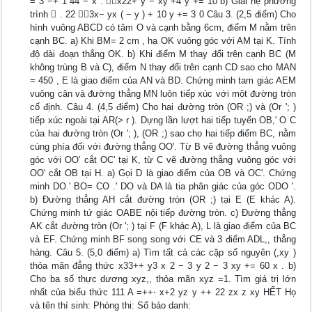
= 3 −+ 1 44 − x . x22+ y − xy +4 y += 10 b) Giải hệ phương
trình  . 22 3x− yx ( − y ) + 10 y += 3 0 Câu 3. (2,5 điểm) Cho
hình vuông ABCD có tâm O và cạnh bằng 6cm, điểm M nằm trên
cạnh BC. a) Khi BM= 2 cm , hạ OK vuông góc với AM tại K. Tính
độ dài đoạn thẳng OK. b) Khi điểm M thay đổi trên cạnh BC (M
không trùng B và C), điểm N thay đổi trên cạnh CD sao cho MAN
= 450 , E là giao điểm của AN và BD. Chứng minh tam giác AEM
vuông cân và đường thẳng MN luôn tiếp xúc với một đường tròn
cố định. Câu 4. (4,5 điểm) Cho hai đường tròn (OR ;) và (Or '; )
tiếp xúc ngoài tại AR(> r ). Dựng lần lượt hai tiếp tuyến OB,' O C
của hai đường tròn (Or '; ), (OR ;) sao cho hai tiếp điểm BC, nằm
cùng phía đối với đường thẳng OO'. Từ B vẽ đường thẳng vuông
góc với OO' cắt OC' tại K, từ C vẽ đường thẳng vuông góc với
OO' cắt OB tại H. a) Gọi D là giao điểm của OB và OC'. Chứng
minh DO.' BO= CO .' DO và DA là tia phân giác của góc ODO '.
b) Đường thẳng AH cắt đường tròn (OR ;) tại E (E khác A).
Chứng minh tứ giác OABE nội tiếp đường tròn. c) Đường thẳng
AK cắt đường tròn (Or '; ) tại F (F khác A), L là giao điểm của BC
và EF. Chứng minh BF song song với CE và 3 điểm ADL,, thẳng
hàng. Câu 5. (5,0 điểm) a) Tìm tất cả các cặp số nguyên (,xy )
thỏa mãn đẳng thức x33++ y3 x 2 − 3 y 2 − 3 xy += 60 x . b)
Cho ba số thực dương xyz,, thỏa mãn xyz =1. Tìm giá trị lớn
nhất của biểu thức 111 A =++⋅ x+2 yz y ++ 22 zx z xy HẾT Họ
và tên thí sinh: Phòng thi: Số báo danh: