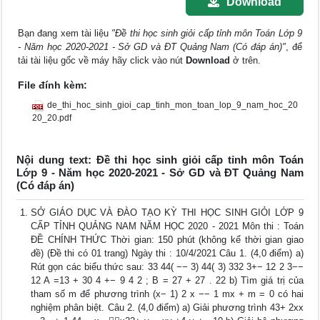
Download
Bạn đang xem tài liệu
"Đề thi học sinh giỏi cấp tỉnh môn Toán Lớp 9
- Năm học 2020-2021 - Sở GD và ĐT Quảng Nam (Có đáp án)"
, để
tải tài liệu gốc về máy hãy click vào nút
Download
ở trên.
File đính kèm:
de_thi_hoc_sinh_gioi_cap_tinh_mon_toan_lop_9_nam_hoc_20
20_20.pdf
Nội dung text: Đề thi học sinh giỏi cấp tỉnh môn Toán
Lớp 9 - Năm học 2020-2021 - Sở GD và ĐT Quảng Nam
(Có đáp án)
SỞ GIÁO DỤC VÀ ĐÀO TẠO KỲ THI HỌC SINH GIỎI LỚP 9
CẤP TỈNH QUẢNG NAM NĂM HỌC 2020 - 2021 Môn thi : Toán
ĐỀ CHÍNH THỨC Thời gian: 150 phút (không kể thời gian giao
đề) (Đề thi có 01 trang) Ngày thi : 10/4/2021 Câu 1. (4,0 điểm) a)
Rút gọn các biểu thức sau: 33 44( −− 3) 44( 3) 332 3+− 12 2 3−−
12 A =13 + 30 4 +− 9 4 2 ; B = 27 + 27 . 22 b) Tìm giá trị của
tham số m để phương trình (x− 1) 2 x −− 1 mx + m = 0 có hai
nghiệm phân biệt. Câu 2. (4,0 điểm) a) Giải phương trình 43+ 2xx