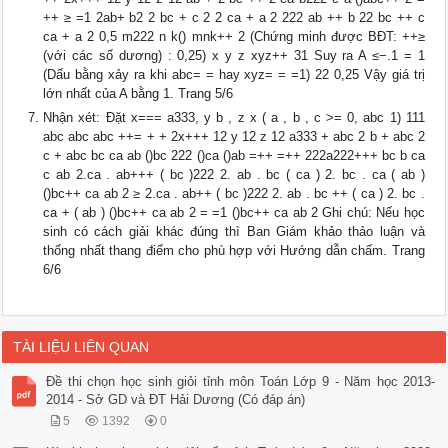
++ ≥ =1 2ab+ b2 2 bc + c 2 2 ca + a 2 222 ab ++ b 22 bc ++ c
ca + a 2 0,5 m222 n k() mnk++ 2 (Chứng minh được BĐT: ++≥
(với các số dương) : 0,25) x y z xyz++ 31 Suy ra A ≤−.1 = 1
(Dấu bằng xảy ra khi abc= = hay xyz= = =1) 22 0,25 Vậy giá trị
lớn nhất của A bằng 1. Trang 5/6
Nhận xét: Đặt x=== a333, y b , z x ( a , b , c >= 0, abc 1) 111
abc abc abc ++= + + 2x+++ 12 y 12 z 12 a333 + abc 2 b + abc 2
c + abc bc ca ab ()bc 222 ()ca ()ab =++ =++ 222a222+++ bc b ca
c ab 2.ca . ab+++ ( bc )222 2. ab . bc ( ca ) 2. bc . ca ( ab )
()bc++ ca ab 2 ≥ 2.ca . ab++ ( bc )222 2. ab . bc ++ ( ca ) 2. bc .
ca + ( ab ) ()bc++ ca ab 2 = =1 ()bc++ ca ab 2 Ghi chú: Nếu học
sinh có cách giải khác đúng thì Ban Giám khảo thảo luận và
thống nhất thang điểm cho phù hợp với Hướng dẫn chấm. Trang
6/6
TÀI LIỆU LIÊN QUAN
Đề thi chọn học sinh giỏi tỉnh môn Toán Lớp 9 - Năm học 2013-
2014 - Sở GD và ĐT Hải Dương (Có đáp án)
5
1392
0