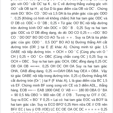
góc với OO ' cắt OC' tại K , từ C vẽ đường thẳng vuông góc với
OO ' cắt OB tại H . a) Gọi D là giao điểm của OB và OC' . Chứng
minh DO.' BO= CO .' DO và 1,5 DA là tia phân giác của góc ODO
' . 0,25 (Không có hình vẽ không chấm) Xét hai tam giác ODC và
O' DB có: ODC = O ' DB ; 0,25 + Tứ giác OO' BC nội tiếp đường
tròn đường kính OO' nên DOC = DO ' B . 0,25 Suy ra hai tam
giác ODC và O' DB đồng dạng, do đó: DO CO 0,25 =⇔=DO.' BO
CO .' DO DO'' BO DO CO AO Ta có: = = . Suy ra DA là tia phân
giác của góc ODO ' . 0,5 DO''' BO AO b) Đường thẳng AH cắt
đường tròn (OR ;) tại E (E khác A). Chứng minh tứ giác 1,5
OABE nội tiếp đường tròn. + OCH = OO ' C (Cùng phụ với O '
CH ) 0,25 + OO ' C= OBC (Cùng chắn cung OC ) 0,25 Suy ra
OCH = OBC . Suy ra hai tam giác OCH, OBC đồng dạng 0,25 OC
OB OA OB ⇒=⇒=. 0,25 OH OC OH OA Suy ra hai tam giác
OHA, OAB đồng dạng. 0,25 ⇒=OAH OBA hay OEA = OBA . Vậy
tứ giác OABE nội tiếp trong đường tròn. 0,25 c) Đường thẳng AK
cắt đường tròn (Or '; ) tại F (F khác A), L là giao điểm của BC 1,5
và EF. Chứng minh BF song song với CE và 3 điểm ADL,, thẳng
hàng. EOB ==−− EAB 1800 OAE O ' AB =−− 180 00 OBA O ' BA
= 90 0,5 Mà OBO '= 900 nên OE // O’B . Tương tự O’F // OC.
Suy ra EOC = BO ' F 0,25 = Lại có: hai tam giác EOC và BO’F là
hai tam giác cân. Suy ra ECO BFO' 0,25 Hơn nữa OE // O’B nên
BF// EC ( lưu ý O’B //OE) LC EC OE OA OC DC = = = = = 0,25