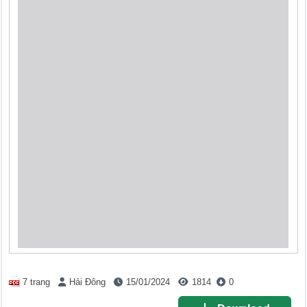
7 trang
Hải Đông
15/01/2024
1814
0