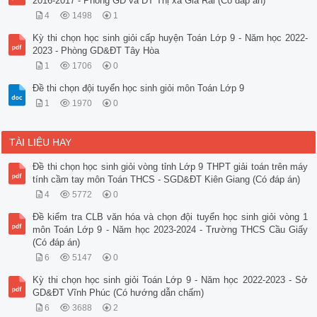
2016-2017 - Phòng GD và ĐT Thị xã Giá Rai (Có đáp án)
4
1498
1
Kỳ thi chọn học sinh giỏi cấp huyện Toán Lớp 9 - Năm học 2022-
2023 - Phòng GD&ĐT Tây Hòa
1
1706
0
Đề thi chọn đội tuyển học sinh giỏi môn Toán Lớp 9
1
1970
0
TÀI LIỆU HAY
Đề thi chọn học sinh giỏi vòng tỉnh Lớp 9 THPT giải toán trên máy
tính cầm tay môn Toán THCS - SGD&ĐT Kiên Giang (Có đáp án)
4
5772
0
Đề kiểm tra CLB văn hóa và chọn đội tuyển học sinh giỏi vòng 1
môn Toán Lớp 9 - Năm học 2023-2024 - Trường THCS Cầu Giấy
(Có đáp án)
6
5147
0
Kỳ thi chọn học sinh giỏi Toán Lớp 9 - Năm học 2022-2023 - Sở
GD&ĐT Vĩnh Phúc (Có hướng dẫn chấm)
6
3688
2