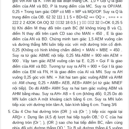
góc với AM tại K. Tính độ dài đoạn thẳng OK. 1,0 + Gọi Q là giao
điểm của AM và BD, P là trung điểm của MC. Suy ra OP//AM.
0,25 + Trong tam giác OBP có MB = MP và MQ//OP. Suy ra Q là
trung điểm của OB. 62 32 111 1 1 5 + BD=62 ⇒= OQ = , =+= + =
222 2 2 42OK OA OQ 32 32 18 0,5 ( )  2 32 ⇒=OK 0,25 5
b) Khi điểm M thay đổi trên cạnh BC (M không trùng B và C),
điểm N thay đổi trên cạnh CD sao cho MAN = 450 , E là giao
điểm của AN và BD. Chứng minh tam giác 1,5 AEM vuông cân
và đường thẳng MN luôn tiếp xúc với một đường tròn cố định.
0,25 (Không có hình không chấm điểm) + MAN = MBE = 450 .
Suy ra tứ giác ABME nội tiếp. 0,25 Mà ABM = 900 nên AEM =
900 . Vậy tam giác AEM vuông cân tại E. 0,25 + Gọi F là giao
điểm của AM và BD. Tương tự suy ra AFN = 900 + Gọi I là giao
điểm của EM và FN, H là giao điểm của AI và MN. Suy ra AH
vuông 0,25 góc với MN. + Xét hai tam giác vuông ABM và AHM
có: AM chung; 0,25 + AMB= AEB, AEB= AMH (vì tứ giác MNEF
nội tiếp). Do đó AMB= AMH Suy ra hai tam giác vuông ABM và
AHM bằng nhau. Suy ra AH= AB = 6 cm (không đổi). 0,25 Do đó
MN luôn cách A một khoảng cách bằng 6 cm. Suy ra MN luôn
tiếp xúc với đường tròn tâm A, bán kính bằng 6 cm. Trang 3/6
Câu 4 Cho hai đường tròn (OR ;) và (Or '; ) tiếp xúc ngoài tại
AR()> r. Dựng lần (4,5 đ) lượt hai tiếp tuyến OB,' O C của hai
đường tròn (Or '; ), (OR ;) sao cho hai tiếp điểm BC, nằm cùng
phía đối với đường thẳng OO '. Từ B vẽ đường thẳng 4,5 vuông