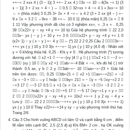
++−= 2 xxx 4 ) (3 − 1)( 3 ++− 2 xx 4 ) 3x −= 10 ⇔4(3x −= 1) (3
x − 1)( 3 + 2 xx + 4 − ) ⇔  0,5  32+xx + 4 −= 4 1 • 3xx−= 10
⇔ = (thỏa mãn) 3 0,25 3+ 2x + 4 −=⇔ x 4 2 (3 + 2 xx )(4 − ) =−
9 x x = 3 2  ⇔9xx − 38 +=⇔ 33 0 11 (thỏa mãn) 0,25 x =  9
1 11 Vậy phương trình đã cho có 3 nghiệm xx=, = ,3 x = . 0,25
39 x22+ y − xy +4 y += 10 b) Giải hệ phương trình  22 2,0
3x− yx ( − y ) + 10 y += 3 0 x22+ y − xy +4 y += 1 0
(x2+ 1) − y ( x − y ) =− 4 y ⇔ (*) 22 2 2 0,25 Câu 2 3x−−
++= yx ( y ) 10 y 3 0 3(x +−−=− 1) yx ( y ) 10 y (4,0 đ) - Nhận xét
y = 0 không thỏa hệ. 0,25 - Khi y ≠ 0 : Hệ phương trình (*) tương
đương với hệ:  x2 +1  −−=−(xy )4  y  ( ) x2 +1  −−2 =−
3 (xy ) 10  y x2 +1 ab−=−4 Đặt = −=, khi đó hệ ( ) trở
thành: 0,5 ax, y b  2 y 3ab−=− 10 aa=−=−23 + Giải hệ
trên tìm được: , 0,25 bb=21 =  x2 +1 ax=−=21 = −2
x = −3 + ⇔⇔y  hoặc  by= 21 = − y = −5 xy−=2 2 
−+3 17  −−3 17 0,5  x +1 x = x = a = −3 = −3 2  2 +
⇔⇔y  hoặc  b =1 −+5 17  −−5 17 xy−=1 y = y = 
2  2 x22+ y − xy +4 y += 10x2 +=−+ 1 y 2 xy − 4 y •
Lưu ý: ⇔ 22 2 2 3x−−++= yx ( y ) 10 y 3 0 3(x +−−+= 1)
yx ( y ) 10 0 Thay x22+=−+14 y xy − y vào phương trình thứ hai.
Trang 2/6
Câu 3 Cho hình vuông ABCD có tâm O và cạnh bằng 6 cm , điểm
M nằm trên cạnh BC. 2,5 (2,5 đ) a) Khi BM= 2 cm , hạ OK vuông