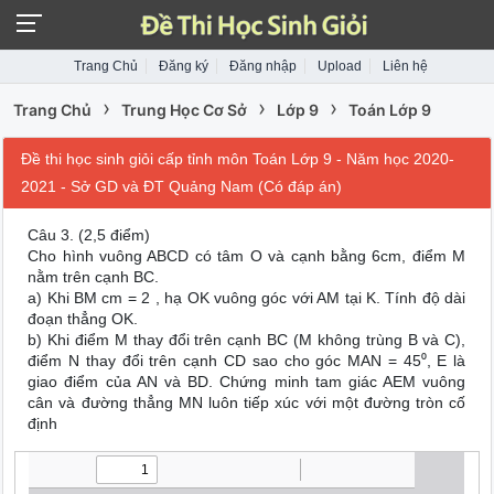
Trang Chủ
Đăng ký
Đăng nhập
Upload
Liên hệ
›
›
›
Trang Chủ
Trung Học Cơ Sở
Lớp 9
Toán Lớp 9
Đề thi học sinh giỏi cấp tỉnh môn Toán Lớp 9 - Năm học 2020-
2021 - Sở GD và ĐT Quảng Nam (Có đáp án)
Câu 3. (2,5 điểm)
Cho hình vuông ABCD có tâm O và cạnh bằng 6cm, điểm M
nằm trên cạnh BC.
a) Khi BM cm = 2 , hạ OK vuông góc với AM tại K. Tính độ dài
đoạn thẳng OK.
b) Khi điểm M thay đổi trên cạnh BC (M không trùng B và C),
điểm N thay đổi trên cạnh CD sao cho góc MAN = 45⁰, E là
giao điểm của AN và BD. Chứng minh tam giác AEM vuông
cân và đường thẳng MN luôn tiếp xúc với một đường tròn cố
định