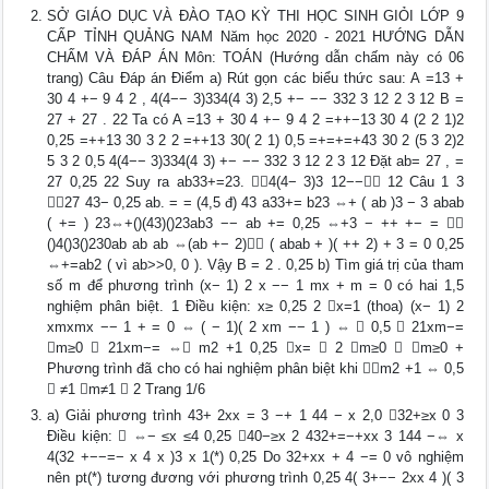
SỞ GIÁO DỤC VÀ ĐÀO TẠO KỲ THI HỌC SINH GIỎI LỚP 9
CẤP TỈNH QUẢNG NAM Năm học 2020 - 2021 HƯỚNG DẪN
CHẤM VÀ ĐÁP ÁN Môn: TOÁN (Hướng dẫn chấm này có 06
trang) Câu Đáp án Điểm a) Rút gọn các biểu thức sau: A =13 +
30 4 +− 9 4 2 , 4(4−− 3)334(4 3) 2,5 +− −− 332 3 12 2 3 12 B =
27 + 27 . 22 Ta có A =13 + 30 4 +− 9 4 2 =++−13 30 4 (2 2 1)2
0,25 =++13 30 3 2 2 =++13 30( 2 1) 0,5 =+=+=+43 30 2 (5 3 2)2
5 3 2 0,5 4(4−− 3)334(4 3) +− −− 332 3 12 2 3 12 Đặt ab= 27 , =
27 0,25 22 Suy ra ab33+=23. 4(4− 3)3 12−− 12 Câu 1 3
27 43− 0,25 ab. = = (4,5 đ) 43 a33+= b23 ⇔+ ( ab )3 − 3 abab
( += ) 23⇔+()(43)()23ab3 −− ab += 0,25 ⇔+3 − ++ +− = 
()4()3()230ab ab ab ⇔(ab +− 2) ( abab + )( ++ 2) + 3 = 0 0,25
⇔+=ab2 ( vì ab>>0, 0 ). Vậy B = 2 . 0,25 b) Tìm giá trị của tham
số m để phương trình (x− 1) 2 x −− 1 mx + m = 0 có hai 1,5
nghiệm phân biệt. 1 Điều kiện: x≥ 0,25 2 x=1 (thoa) (x− 1) 2
xmxmx −− 1 + = 0 ⇔ ( − 1)( 2 xm −− 1 ) ⇔  0,5  21xm−=
m≥0  21xm−= ⇔ m2 +1 0,25 x=  2 m≥0  m≥0 +
Phương trình đã cho có hai nghiệm phân biệt khi m2 +1 ⇔ 0,5
 ≠1 m≠1  2 Trang 1/6
a) Giải phương trình 43+ 2xx = 3 −+ 1 44 − x 2,0 32+≥x 0 3
Điều kiện:  ⇔− ≤x ≤4 0,25 40−≥x 2 432+=−+xx 3 144 −⇔ x
4(32 +−−=− x 4 x )3 x 1(*) 0,25 Do 32+xx + 4 −= 0 vô nghiệm
nên pt(*) tương đương với phương trình 0,25 4( 3+−− 2xx 4 )( 3