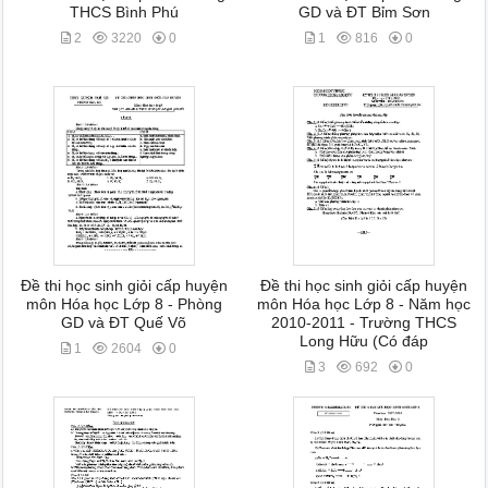
THCS Bình Phú
GD và ĐT Bỉm Sơn
2
3220
0
1
816
0
Đề thi học sinh giỏi cấp huyện
Đề thi học sinh giỏi cấp huyện
môn Hóa học Lớp 8 - Phòng
môn Hóa học Lớp 8 - Năm học
GD và ĐT Quế Võ
2010-2011 - Trường THCS
Long Hữu (Có đáp
1
2604
0
3
692
0