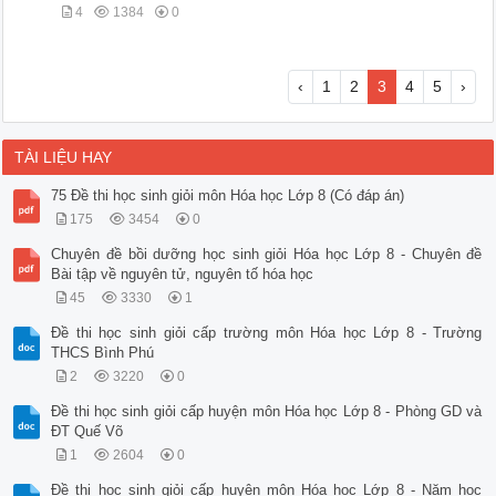
4
1384
0
‹
1
2
3
4
5
›
TÀI LIỆU HAY
75 Đề thi học sinh giỏi môn Hóa học Lớp 8 (Có đáp án)
175
3454
0
Chuyên đề bồi dưỡng học sinh giỏi Hóa học Lớp 8 - Chuyên đề
Bài tập về nguyên tử, nguyên tố hóa học
45
3330
1
Đề thi học sinh giỏi cấp trường môn Hóa học Lớp 8 - Trường
THCS Bình Phú
2
3220
0
Đề thi học sinh giỏi cấp huyện môn Hóa học Lớp 8 - Phòng GD và
ĐT Quế Võ
1
2604
0
Đề thi học sinh giỏi cấp huyện môn Hóa học Lớp 8 - Năm học