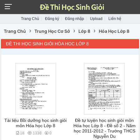
Trang Chủ
Đăng ký
Đăng nhập
Upload
Liên hệ
›
›
›
Trang Chủ
Trung Học Cơ Sở
Lớp 8
Hóa Học Lớp 8
ĐỀ THI HỌC SINH GIỎI HÓA HỌC LỚP 8
Tài liệu Bồi dưỡng học sinh giỏi
Đề tự luyện học sinh giỏi môn
môn Hóa học Lớp 8
Hóa học Lớp 8 - Đề số 2 - Năm
học 2011-2012 - Trường THCS
18
1338
0
Nguyễn Du