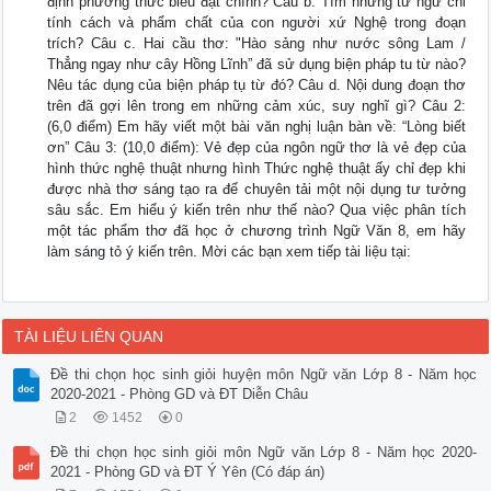
định phương thức biểu đạt chính? Câu b. Tìm những từ ngữ chỉ
tính cách và phẩm chất của con người xứ Nghệ trong đoạn
trích? Câu c. Hai cầu thơ: "Hào sảng như nước sông Lam /
Thẳng ngay như cây Hồng Lĩnh” đã sử dụng biện pháp tu từ nào?
Nêu tác dụng của biện pháp tụ từ đó? Câu d. Nội dung đoạn thơ
trên đã gợi lên trong em những cảm xúc, suy nghĩ gì? Câu 2:
(6,0 điểm) Em hãy viết một bài văn nghị luận bàn về: “Lòng biết
ơn” Câu 3: (10,0 điểm): Vẻ đẹp của ngôn ngữ thơ là vẻ đẹp của
hình thức nghệ thuật nhưng hình Thức nghệ thuật ấy chỉ đẹp khi
được nhà thơ sáng tạo ra để chuyên tải một nội dụng tư tưởng
sâu sắc. Em hiểu ý kiến trên như thế nào? Qua việc phân tích
một tác phẩm thơ đã học ở chương trình Ngữ Văn 8, em hãy
làm sáng tỏ ý kiến trên. Mời các bạn xem tiếp tài liệu tại:
TÀI LIỆU LIÊN QUAN
Đề thi chọn học sinh giỏi huyện môn Ngữ văn Lớp 8 - Năm học
2020-2021 - Phòng GD và ĐT Diễn Châu
2
1452
0
Đề thi chọn học sinh giỏi môn Ngữ văn Lớp 8 - Năm học 2020-
2021 - Phòng GD và ĐT Ý Yên (Có đáp án)