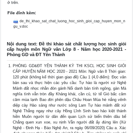
ở trên.
File đính kèm:
de_thi_khao_sat_chat_luong_hoc_sinh_gioi_cap_huyen_mon_n
gu_v.doc
Nội dung text: Đề thi khảo sát chất lượng học sinh giỏi
cấp huyện môn Ngữ văn Lớp 8 - Năm học 2020-2021 -
Phòng GD và ĐT Yên Thành
PHÒNG GD&ĐT YÊN THÀNH KỲ THI KSCL HỌC SINH GIỎI
CẤP HUYỆN NĂM HỌC 2020 - 2021 Môn: Ngữ văn 8 Thời gian:
120 phút (không kể thời gian giao đề) Câu 1 (4,0 điểm): Đọc văn
bản sau và thực hiện các yêu cầu: Tự hào là người xứ Nghệ
Mảnh đất nhọc nhằn đòn gánh Nổi danh bản tính ngông, gàn Mà
nghĩa tình vẫn tròn đầy Khảng khái, cần củ, tử tế Gió bấc căm
căm mùa lạnh Bao đời phên dậu Châu Hoan Mùa hè nắng vênh
diệp cày Hào sảng như nước sông Lam Tự hào mảnh đất xứ
Nghệ Thẳng ngay như cây Hồng Lĩnh Sinh bao hảo kiệt thánh
hiền Muôn người từ dân đến quan Lịch sử biến thiên dâu bể
Chẳng quen xun xoe, xu nịnh Vẫn người đất ấy đứng lên (Xứ
Nghệ - Đinh Hạ - Báo Nghệ An, ra ngày 06/09/2020) Câu a. Xác