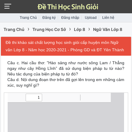
Trang Chủ
Đăng ký
Đăng nhập
Upload
Liên hệ
›
›
›
Trang Chủ
Trung Học Cơ Sở
Lớp 8
Ngữ Văn Lớp 8
Đề thi khảo sát chất lượng học sinh giỏi cấp huyện môn Ngữ
văn Lớp 8 - Năm học 2020-2021 - Phòng GD và ĐT Yên Thành
Câu c. Hai cầu thơ: "Hào sảng như nước sông Lam / Thẳng
ngay như cây Hồng Lĩnh” đã sử dụng biện pháp tu từ nào?
Nêu tác dụng của biện pháp tụ từ đó?
Câu d. Nội dung đoạn thơ trên đã gợi lên trong em những cảm
xúc, suy nghĩ gì?