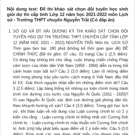
Nội dung text: Đề thi khảo sát chọn đội tuyển học sinh
giỏi dự thi cấp tỉnh Lớp 12 năm học 2021-2022 môn Lịch
sử - Trường THPT chuyên Nguyễn Trãi (Có đáp án)
SỞ GD VÀ ĐT HẢI DƯƠNG KỲ THI KHẢO SÁT CHỌN ĐỘI
TUYỂN HSG DỰ THI TRƯỜNG THPT CHUYÊN CẤP TỈNH LỚP
12 (NĂM HỌC 2021 – 2022) NGUYỄN TRÃI Môn thi: LỊCH SỬ
Thời gian làm bài: 180 phút (không kể thời gian giao đề) ĐỀ
CHÍNH THỨC (Đề thi gồm: 07 câu; 01 trang) Câu 1 (2,5 điểm):
Có đúng hay không khi cho rằng: cuộc kháng chiến chống Pháp
xâm lược của nhân dân Việt Nam (1858 - 1884) diễn ra trong bối
cảnh hoàn toàn bất lợi? Câu 2 (3,0 điểm): Làm rõ những điểm
mới trong phong trào yêu nước cách mạng ở Việt Nam đầu thế
kỉ XX. Giải thích nguyên nhân dẫn tới những điểm mới đó? Câu
3 (2,5 điểm): Lập bảng thống kê những sự kiện chính trong hành
trình tìm đường cứu nước của Nguyễn Ái Quốc (1911 - 1920)?
Vì sao Nguyễn Ái Quốc xác định con đường giải phóng dân tộc
theo khuynh hướng vô sản? Câu 4 (3,0 điểm): Trong giờ học lịch
sử, khi thảo luận về nội dung của Luận cương chính trị có 2 ý
kiến cho rằng: - Luận cương chính trị thống nhất với Cương lĩnh
chính trị. - Luận cương chính trị mâu thuẫn với Cương lĩnh chính
trị. Anh (chị) hãy phát biểu quan điểm về 2 ý kiến trên. Câu 5 (3,0
điểm): Khái quát các giai đoạn phát triển của phong trào giải