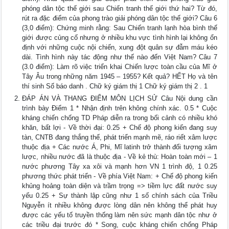
phóng dân tộc thế giới sau Chiến tranh thế giới thứ hai? Từ đó,
rút ra đặc điểm của phong trào giải phóng dân tộc thế giới? Câu 6
(3,0 điểm): Chứng minh rằng: Sau Chiến tranh lạnh hòa bình thế
giới được củng cố nhưng ở nhiều khu vực tình hình lại không ổn
định với những cuộc nội chiến, xung đột quân sự đẫm máu kéo
dài. Tình hình này tác động như thế nào đến Việt Nam? Câu 7
(3.0 điểm): Làm rõ việc triển khai Chiến lược toàn cầu của Mĩ ở
Tây Âu trong những năm 1945 – 1955? Kết quả? HẾT Họ và tên
thí sinh Số báo danh . Chữ ký giám thị 1 Chữ ký giám thị 2 . 1
ĐÁP ÁN VÀ THANG ĐIỂM MÔN LỊCH SỬ Câu Nội dung cần
trình bày Điểm 1 * Nhận định trên không chính xác. 0.5 * Cuộc
kháng chiến chống TD Pháp diễn ra trong bối cảnh có nhiều khó
khăn, bất lợi - Về thời đại: 0.25 + Chế độ phong kiến đang suy
tàn, CNTB đang thắng thế, phát triển mạnh mẽ, ráo riết xâm lược
thuộc địa + Các nước Á, Phi, Mĩ latinh trở thành đối tượng xâm
lược, nhiều nước đã là thuộc địa - Về kẻ thù: Hoàn toàn mới – 1
nước phương Tây xa xôi và mạnh hơn VN 1 trình độ, 1 0.25
phương thức phát triển - Về phía Việt Nam: + Chế độ phong kiến
khủng hoảng toàn diện và trầm trọng => tiềm lực đất nước suy
yếu 0.25 + Sự thành lập cũng như 1 số chính sách của Triều
Nguyễn ít nhiều không được lòng dân nên không thể phát huy
được các yếu tố truyền thống làm nên sức mạnh dân tộc như ở
các triều đại trước đó * Song, cuộc kháng chiến chống Pháp