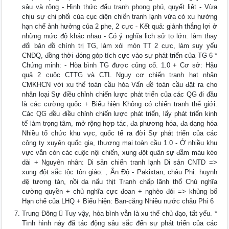
sâu và rộng - Hình thức đấu tranh phong phú, quyết liệt - Vừa
chịu sự chi phối của cục diện chiến tranh lạnh vừa có xu hướng
hạn chế ảnh hưởng của 2 phe, 2 cực - Kết quả: giành thắng lợi ở
những mức độ khác nhau - Có ý nghĩa lịch sử to lớn: làm thay
đổi bản đồ chính trị TG, làm xói mòn TT 2 cực, làm suy yếu
CNĐQ, đồng thời đóng góp tích cực vào sự phát triển của TG 6 *
Chứng minh: - Hòa bình TG được củng cố. 1.0 + Cơ sở: Hậu
quả 2 cuộc CTTG và CTL Nguy cơ chiến tranh hạt nhân
CMKHCN với xu thế toàn cầu hóa Vấn đề toàn cầu đặt ra cho
nhân loại Sự điều chỉnh chiến lược phát triển của các QG đi đầu
là các cường quốc + Biểu hiện Không có chiến tranh thế giới.
Các QG đều điều chỉnh chiến lược phát triển, lấy phát triển kinh
tế làm trọng tâm, mở rộng hợp tác, đa phương hóa, đa dạng hóa
Nhiều tổ chức khu vực, quốc tế ra đời Sự phát triển của các
công ty xuyên quốc gia, thương mại toàn cầu 1.0 - Ở nhiều khu
vực vẫn còn các cuộc nội chiến, xung đột quân sự đẫm máu kéo
dài + Nguyên nhân: Di sản chiến tranh lạnh Di sản CNTD =>
xung đột sắc tộc tôn giáo: , Ấn Độ - Pakixtan, châu Phi: huynh
đệ tương tàn, nồi da nấu thịt Tranh chấp lãnh thổ Chủ nghĩa
cường quyền + chủ nghĩa cực đoan + nghèo đói => khủng bố
Hạn chế của LHQ + Biểu hiện: Ban-căng Nhiều nước châu Phi 6
Trung Đông  Tuy vậy, hòa bình vẫn là xu thế chủ đạo, tất yếu. *
Tình hình này đã tác động sâu sắc đến sự phát triển của các