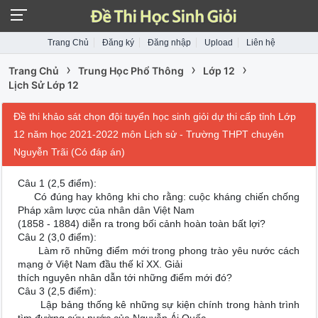
Trang Chủ
Đăng ký
Đăng nhập
Upload
Liên hệ
›
›
›
Trang Chủ
Trung Học Phổ Thông
Lớp 12
Lịch Sử Lớp 12
Đề thi khảo sát chọn đội tuyển học sinh giỏi dự thi cấp tỉnh Lớp
12 năm học 2021-2022 môn Lịch sử - Trường THPT chuyên
Nguyễn Trãi (Có đáp án)
Câu 1 (2,5 điểm):
Có đúng hay không khi cho rằng: cuộc kháng chiến chống
Pháp xâm lược của nhân dân Việt Nam
(1858 - 1884) diễn ra trong bối cảnh hoàn toàn bất lợi?
Câu 2 (3,0 điểm):
Làm rõ những điểm mới trong phong trào yêu nước cách
mạng ở Việt Nam đầu thế kỉ XX. Giải
thích nguyên nhân dẫn tới những điểm mới đó?
Câu 3 (2,5 điểm):
Lập bảng thống kê những sự kiện chính trong hành trình