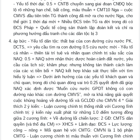
- Yếu tố thời đại: 0.5 + CNTB chuyển sang giai đoạn CNĐQ bộc
lộ rõ những hạn chế, bất công, mâu thuẫn + CMT10 Nga – cuộc
CMVS đầu tiên trên TG thành công đã mở ra cho nước Nga, cho
thế giới 1 thời đại mới + Nhiều ĐCS trên TG ra đời trong đó có
ĐCS Pháp + Quốc tế cộng sản thành lập đoàn kết và chỉ ra
phương hướng đấu tranh cho các dân tộc bị 3
áp bức - Yếu tố dân tộc: thất bại của con đường cứu nước PK,
DCTS, => yêu cầu tìm ra con đường 0.5 cứu nước mới - Yếu tố
cá nhân – thiên tài trí tuệ và nhãn quan chính trị sâu sắc của
NAQ: 0.5 + NAQ sớm nhận thức được hoàn cảnh đất nước, yêu
cầu của lịch sử; khâm phục nhưng không tán thành cách làm
của các vị tiền bối + NAQ kết hợp khảo sát thực tiễn với tìm
hiểu lý luận => Dưới ảnh hưởng của các yếu tố khách quan và
chủ quan, trong đó chủ quan đóng vai trò 0.25 quyết định đã giúp
NAQ xác định được “Muốn cứu nước GPDT không có con
đường nào khác con đường CMVS”, mở ra khả năng giải quyết
cuộc khủng hoảng về đường lối và GCLDD cho CMVN 4 * Giải
thích 2 ý kiến: - Luận cương chính trị thống nhất với Cương lĩnh
chính trị: ý kiến này xuất phát từ những 1.0 điểm tương đồng
giữa 2 cương lĩnh: + Về đường lối chiến lược: 2 GĐ: CMTS dân
quyền (và thổ điạ CM) => XHCS + Lãnh đạo: ĐCS + Lực lượng:
công – nông + Mối quan hệ với CMTG: CMVN là 1 bộ phận
CMTG - Luận cương chính trị mâu thuẫn với Cương lĩnh chính