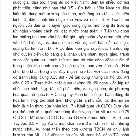
quốc gia, dân tộc, trong đó có Việt Nam, đem lại nhiều cơ hội
phát triển, cũng như hạn chế 0.5 - Cơ hội: + Việt Nam có điều
kiện tận dụng môi trường hòa bình, mở rộng hợp tác, phát triển
kinh tế, đẩy mạnh hội nhập khu vực và quốc tế. + Tranh thủ
nguồn vốn đầu tư, chuyển giao công nghệ, mở rộng thị trường
rút ngắn khoảng cách với các nước phát triển. + Tiếp thu chọn
lọc những tinh hoa văn hóa thế giới, góp phần xây dựng một nền
văn hóa hiện đại, đa dạng nhưng vẫn đậm đà bản sắc dân tộc,
quảng bá hình ảnh DT. + Có điều kiện giải quyết các tranh chấp
chủ quyền biển đảo bằng giải pháp đàm phán, ngoại giao, tránh
xung đột quân sự, tranh thủ sự ủng hộ của cộng đồng quốc tế
trong cuộc đấu tranh bảo vệ chủ quyền, toàn vẹn lãnh thổ - Hạn
chế: khó khăn trong việc đẩy mạnh hợp tác với các nước đang
có tranh chấp, xung 0.25 đột - Để tận dụng những cơ hội đó, VN
cần 0.25 + Thực hiện nhất quán đường lối đối ngoại độc lập tự
chủ, hoà bình, hợp tác và phát triển; đa dạng hóa, đa phương
hoá quan hệ quốc tế + Chung tay đoàn kết, nỗ lực hành động để
hòa bình, hợp tác phát triển không chỉ là nhu cầu, xu thế mà sẽ
luôn là hiện thực của nhân loại. 7 - Khái quát về CLTC: Dựa vào
ưu thế kinh tế + quân sự cùng tham vọng của Mĩ => sau 0.75
CTTG II, Mĩ đưa ra CLTC bá chủ TG với 3 mục tiêu . - Vị trí của
Tây Âu: 0.5 + Tây Âu là một khái niệm điạ - chính trị chỉ những
nước châu Âu phát triển theo con đường TBCN và chịu ảnh
hưởng của Mĩ + Là đồng minh của Mĩ trong bối cảnh TG phân