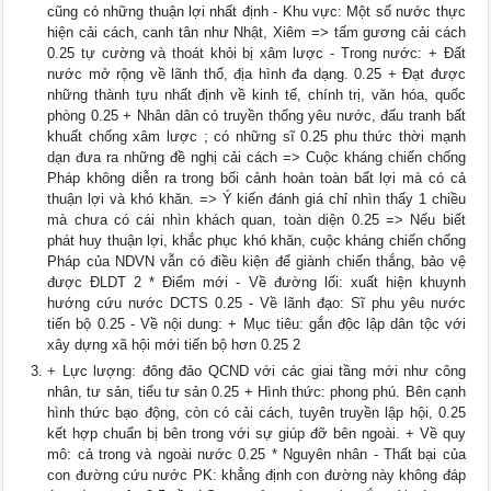
cũng có những thuận lợi nhất định - Khu vực: Một số nước thực
hiện cải cách, canh tân như Nhật, Xiêm => tấm gương cải cách
0.25 tự cường và thoát khỏi bị xâm lược - Trong nước: + Đất
nước mở rộng về lãnh thổ, địa hình đa dạng. 0.25 + Đạt được
những thành tựu nhất định về kinh tế, chính trị, văn hóa, quốc
phòng 0.25 + Nhân dân có truyền thống yêu nước, đấu tranh bất
khuất chống xâm lược ; có những sĩ 0.25 phu thức thời mạnh
dạn đưa ra những đề nghị cải cách => Cuộc kháng chiến chống
Pháp không diễn ra trong bối cảnh hoàn toàn bất lợi mà có cả
thuận lợi và khó khăn. => Ý kiến đánh giá chỉ nhìn thấy 1 chiều
mà chưa có cái nhìn khách quan, toàn diện 0.25 => Nếu biết
phát huy thuận lợi, khắc phục khó khăn, cuộc kháng chiến chống
Pháp của NDVN vẫn có điều kiện để giành chiến thắng, bảo vệ
được ĐLDT 2 * Điểm mới - Về đường lối: xuất hiện khuynh
hướng cứu nước DCTS 0.25 - Về lãnh đạo: Sĩ phu yêu nước
tiến bộ 0.25 - Về nội dung: + Mục tiêu: gắn độc lập dân tộc với
xây dựng xã hội mới tiến bộ hơn 0.25 2
+ Lực lượng: đông đảo QCND với các giai tầng mới như công
nhân, tư sản, tiểu tư sản 0.25 + Hình thức: phong phú. Bên cạnh
hình thức bạo động, còn có cải cách, tuyên truyền lập hội, 0.25
kết hợp chuẩn bị bên trong với sự giúp đỡ bên ngoài. + Về quy
mô: cả trong và ngoài nước 0.25 * Nguyên nhân - Thất bại của
con đường cứu nước PK: khẳng định con đường này không đáp