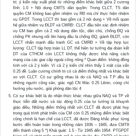
trị: ý kiến này xuất phát từ những điểm khác biệt giữa 2 cương
lĩnh: 1.0 + Nội dung CMTS dân quyền: Trong CLCT, TS dân
quyền CM không bao gồm nhiệm vụ RĐ mà chỉ thực hiện nhiệm
vụ GPDT. Trong LCCT thì bao gồm cả 2 nội dung + Về mối quan
hệ giữa nhiệm vụ ĐLDT và CMRĐ: CLCT đầu tiên xác định nhiệm
vụ CM bao gồm cả 2 nội dung dân tộc, dân chủ, chống ĐQ và
chống PK nhưng nổi lên hàng đầu là chống ĐQ, giành ĐLDT, còn
LCCT nhấn mạnh đấu tranh GC và CMRĐ + Về tập hợp lực
lượng: CLCT tập hợp toàn LL DT, thể hiện tư tưởng đại đoàn kết
DT của CTHCM còn LCCT không thấy được khả năng cách
mạng của các giai cấp ngoài công nông * Quan điểm: không đồng
tình với cả 2 ý kiến. Vì cả 2 ý kiến chỉ nhìn thấy 1 mặt của vấn
0.25 đề. Luận cương chính trị có cả điểm thống nhất và khác biệt
so với CLCT. Có sự giống nhau là do cả NAQ và T.P đều là
những người cộng sản, giác ngộ CN Mác 0.25 Lênin, cùng chí
hướng yêu nước, giải phóng dân tộc 4
Có sự khác biệt là do nhận thức khác nhau giữa NAQ và TP về
thực tiễn đất nước và tác động 0.25 của tư tưởng tả khuynh
giáo điều, Những điểm thống nhất với CLCT đã được phát huy
trong quá trình phát triển của CM còn 0.25 những điểm khác biệt
cũng chính là hạn chế của LCCT, đã được Đảng khắc phục từng
bước đến hoàn toàn trong những năm 1936 – 1945, đưa CMT8
đến thành công 5 *) Khái quát: 1.5 - Từ 1945 đến 1954: PTGPDT