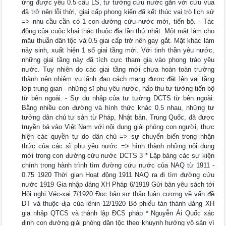
ứng được yêu 0.5 cầu LS, tư tưởng cứu nước gắn với cứu vua
đã trở nên lỗi thời, giai cấp phong kiến đã kết thúc vai trò lịch sử
=> nhu cầu cần có 1 con đường cứu nước mới, tiến bộ. - Tác
động của cuộc khai thác thuộc địa lần thứ nhất: Một mặt làm cho
mâu thuẫn dân tộc và 0.5 giai cấp trở nên gay gắt. Mặt khác làm
nảy sinh, xuất hiện 1 số giai tầng mới. Với tinh thần yêu nước,
những giai tầng này đã tích cực tham gia vào phong trào yêu
nước. Tuy nhiên do các giai tầng mới chưa hoàn toàn trưởng
thành nên nhiệm vụ lãnh đạo cách mạng được đặt lên vai tầng
lớp trung gian - những sĩ phu yêu nước, hấp thu tư tưởng tiến bộ
từ bên ngoài. - Sự du nhập của tư tưởng DCTS từ bên ngoài:
Bằng nhiều con đường và hình thức khác 0.5 nhau, những tư
tưởng dân chủ tư sản từ Pháp, Nhật bản, Trung Quốc, đã được
truyền bá vào Việt Nam với nội dung giải phóng con người, thực
hiện các quyền tự do dân chủ => sự chuyển biến trong nhận
thức của các sĩ phu yêu nước => hình thành những nội dung
mới trong con đường cứu nước DCTS 3 * Lập bảng các sự kiện
chính trong hành trình tìm đường cứu nước của NAQ từ 1911 -
0.75 1920 Thời gian Hoạt động 1911 NAQ ra đi tìm đường cứu
nước 1919 Gia nhập đảng XH Pháp 6/1919 Gửi bản yêu sách tới
Hội nghị Véc-xai 7/1920 Đọc bản sơ thảo luận cương về vấn đề
DT và thuộc địa của lênin 12/1920 Bỏ phiếu tán thành đảng XH
gia nhập QTCS và thành lập ĐCS pháp * Nguyễn Ái Quốc xác
định con đường giải phóng dân tộc theo khuynh hướng vô sản vì