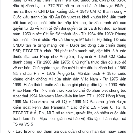
bùng nổ và phát triển mạnh mẽ ở các thuộc địa, CNTD cũ bước
đầu bị đánh bại. + PTGPDT nổ ra sớm nhất ở khu vực ĐNÁ ,
mở ra thời kì CNTD lăn xuống dốc + 1949 CMTQ thành công +
Cuộc đấu tranh của ND Ấn Độ vượt ra khỏi khuôn khổ đấu tranh
bất bạo động, phát triển từ thấp tới cao, từ đấu tranh đòi các
quyền tự do về kinh tế đến đòi quyền tự trị và đi tới độc lập hoàn
toàn. 1950 nước CH Ấn Độ thành lập - Từ 1954 đến 1960: Phong
trào phát triển ở châu Phi và khu vực Mĩ latinh. Hệ thống TĐ của
CNĐQ tan rã từng mảng lớn + Dưới tác động của chiến thắng
ĐBP, PTGPDT ở châu Phi phát triển mạnh mẽ, đặc biệt là ở các
thuộc địa của Pháp như An-giê-ri, Tuy-ni-di + 1959 CM Cuba
thành công - Từ 1960 đến 1975: Chủ nghĩa thực dân cũ sụp đổ
về cơ bản. Chủ nghĩa thực dân mới bước đầu bị đánh bại + 1960
Năm châu Phi + 1975 Ăng-gô-la, Mô-dăm-bích + 1975 cuộc
kháng chiến chống Mĩ của nhân dân Việt Nam - Từ 1975 đến
1999: Hoàn thành cuộc đấu tranh giải phóng dân tộc + 1993 Hiến
Pháp Nam Phi => chính thức xóa bỏ chế độ phân biệt chủng tộc
Apacthai 1994 Nen-sơn Man-đê-la lên làm TT + 1997 Hồng Kông,
1999 Ma Cao được trả về TQ + 1999 ND Panama giành được
kiểm soát kênh đào Panama * Đặc điểm: 1.5 - Sau CTTG II,
PTGPDT ở Á, Phi, MLT nổ ra sớm, quyết liệt, có nhiều cuộc đấu
tranh kéo dài - Mục tiêu: giành và bảo vệ độc lập - Lãnh đạo: cả
TS và VS 5
- Lực lượng: sự tham gia của quần chúng nhân dân ngày càng