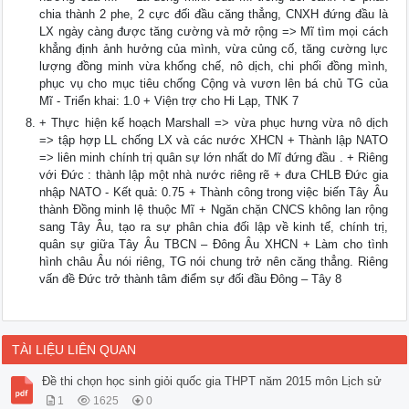
chia thành 2 phe, 2 cực đối đầu căng thẳng, CNXH đứng đầu là
LX ngày càng được tăng cường và mở rộng => Mĩ tìm mọi cách
khẳng định ảnh hưởng của mình, vừa củng cố, tăng cường lực
lượng đồng minh vừa khống chế, nô dịch, chi phối đồng mình,
phục vụ cho mục tiêu chống Cộng và vươn lên bá chủ TG của
Mĩ - Triển khai: 1.0 + Viện trợ cho Hi Lạp, TNK 7
+ Thực hiện kế hoạch Marshall => vừa phục hưng vừa nô dịch
=> tập hợp LL chống LX và các nước XHCN + Thành lập NATO
=> liên minh chính trị quân sự lớn nhất do Mĩ đứng đầu . + Riêng
với Đức : thành lập một nhà nước riêng rẽ + đưa CHLB Đức gia
nhập NATO - Kết quả: 0.75 + Thành công trong việc biến Tây Âu
thành Đồng minh lệ thuộc Mĩ + Ngăn chặn CNCS không lan rộng
sang Tây Âu, tạo ra sự phân chia đối lập về kinh tế, chính trị,
quân sự giữa Tây Âu TBCN – Đông Âu XHCN + Làm cho tình
hình châu Âu nói riêng, TG nói chung trở nên căng thẳng. Riêng
vấn đề Đức trở thành tâm điểm sự đối đầu Đông – Tây 8
TÀI LIỆU LIÊN QUAN
Đề thi chọn học sinh giỏi quốc gia THPT năm 2015 môn Lịch sử
1
1625
0