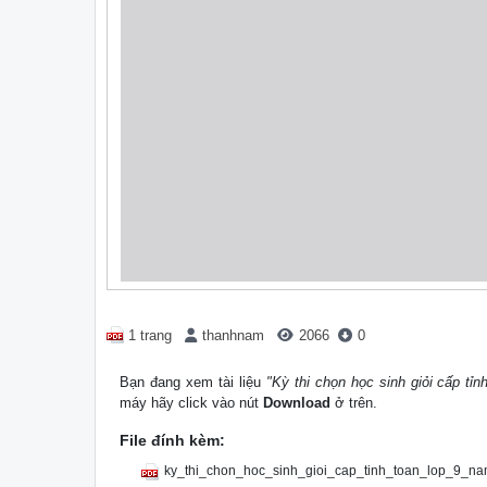
1 trang
thanhnam
2066
0
Bạn đang xem tài liệu
"Kỳ thi chọn học sinh giỏi cấp 
máy hãy click vào nút
Download
ở trên.
File đính kèm:
ky_thi_chon_hoc_sinh_gioi_cap_tinh_toan_lop_9_n