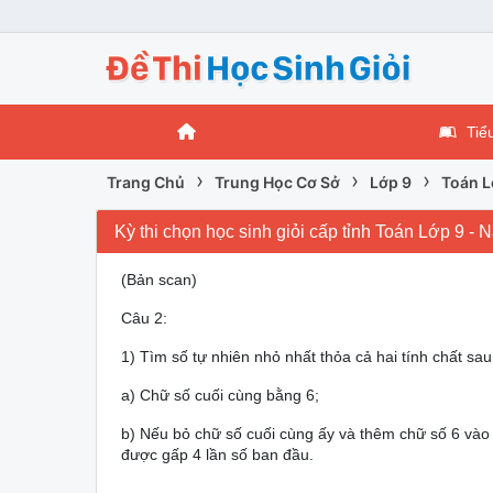
Tiể
›
›
›
Trang Chủ
Trung Học Cơ Sở
Lớp 9
Toán L
Kỳ thi chọn học sinh giỏi cấp tỉnh Toán Lớp 9
(Bản scan)
Câu 2:
1) Tìm số tự nhiên nhỏ nhất thỏa cả hai tính chất sau
a) Chữ số cuối cùng bằng 6;
b) Nếu bỏ chữ số cuối cùng ấy và thêm chữ số 6 vào 
được gấp 4 lần số ban đầu.