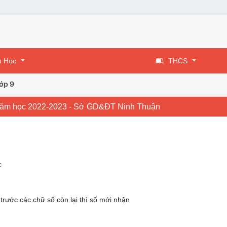
u Học
THCS
ớp 9
 - Năm học 2022-2023 - Sở GD&ĐT Ninh Thuận
:
trước các chữ số còn lại thì số mới nhận