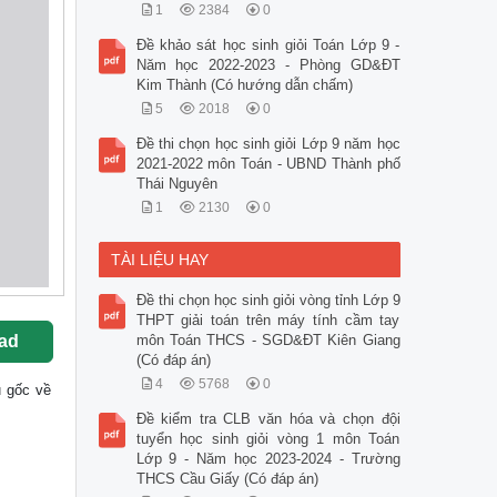
1
2384
0
Đề khảo sát học sinh giỏi Toán Lớp 9 -
Năm học 2022-2023 - Phòng GD&ĐT
Kim Thành (Có hướng dẫn chấm)
5
2018
0
Đề thi chọn học sinh giỏi Lớp 9 năm học
2021-2022 môn Toán - UBND Thành phố
Thái Nguyên
1
2130
0
TÀI LIỆU HAY
Đề thi chọn học sinh giỏi vòng tỉnh Lớp 9
THPT giải toán trên máy tính cầm tay
ad
môn Toán THCS - SGD&ĐT Kiên Giang
(Có đáp án)
4
5768
0
ệu gốc về
Đề kiểm tra CLB văn hóa và chọn đội
tuyển học sinh giỏi vòng 1 môn Toán
Lớp 9 - Năm học 2023-2024 - Trường
THCS Cầu Giấy (Có đáp án)