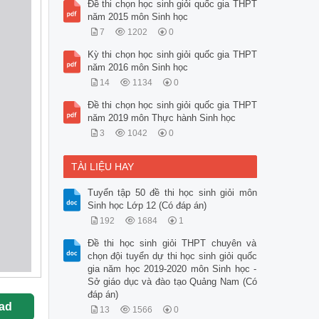
Đề thi chọn học sinh giỏi quốc gia THPT
năm 2015 môn Sinh học
7
1202
0
Kỳ thi chọn học sinh giỏi quốc gia THPT
năm 2016 môn Sinh học
14
1134
0
Đề thi chọn học sinh giỏi quốc gia THPT
năm 2019 môn Thực hành Sinh học
3
1042
0
TÀI LIỆU HAY
Tuyển tập 50 đề thi học sinh giỏi môn
Sinh học Lớp 12 (Có đáp án)
192
1684
1
Đề thi học sinh giỏi THPT chuyên và
chọn đội tuyển dự thi học sinh giỏi quốc
gia năm học 2019-2020 môn Sinh học -
Sở giáo dục và đào tạo Quảng Nam (Có
đáp án)
ad
13
1566
0