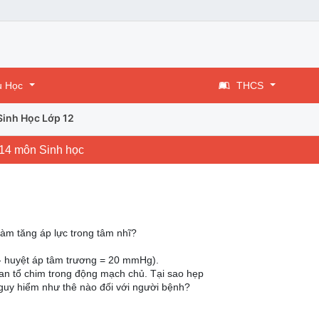
u Học
THCS
Sinh Học Lớp 12
014 môn Sinh học
àm tăng áp lực trong tâm nhĩ?
 - huyệt áp tâm trương = 20 mmHg).
van tổ chim trong động mạch chủ. Tại sao hẹp
nguy hiểm như thê nào đối với người bệnh?