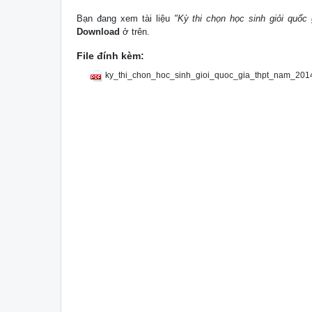
Bạn đang xem tài liệu
"Kỳ thi chọn học sinh giỏi quố
Download
ở trên.
File đính kèm:
ky_thi_chon_hoc_sinh_gioi_quoc_gia_thpt_nam_201