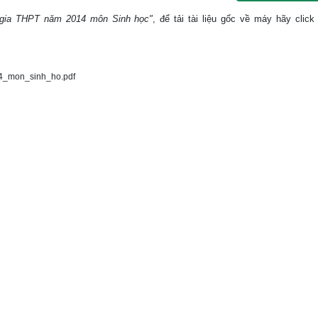
c gia THPT năm 2014 môn Sinh học"
, để tải tài liệu gốc về máy hãy click
4_mon_sinh_ho.pdf