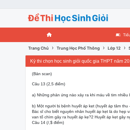
Tiể
›
›
›
Trang Chủ
Trung Học Phổ Thông
Lớp 12
Kỳ thi chọn học sinh giỏi quốc gia THPT năm 2
(Bản scan)
Câu 13 (2,5 điểm)
a) Những phản ứng nào xảy ra khi máu về tim nhiều l
b) Một người bị bệnh huyết áp kẹt (huyết áp tâm thu
Bác sĩ cho biết nguyên nhân huyết áp kẹt là do hẹp 
van tổ chìm gây ra huyết áp kẹ?2 Huyết áp kẹt gây 
Câu 14 (/,$ điểm)