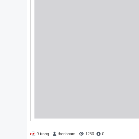
9 trang
thanhnam
1250
0