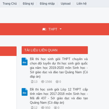
Trang Chủ
Đăng ký
Đăng nhập
Upload
Liên hệ
THPT
TÀI LIỆU LIÊN QUAN
Đề thi học sinh giỏi THPT chuyên và
chọn đội tuyển dự thi học sinh giỏi quốc
gia năm học 2019-2020 môn Sinh học -
Sở giáo dục và đào tạo Quảng Nam (Có
đáp án)
13
1566
0
Đề thi học sinh giỏi Lớp 12 THPT cấp
tỉnh năm học 2017-2018 môn Sinh học -
Mã đề 437 - Sở giáo dục và đào tạo
Quảng Nam (Có đáp án)
12
950
0