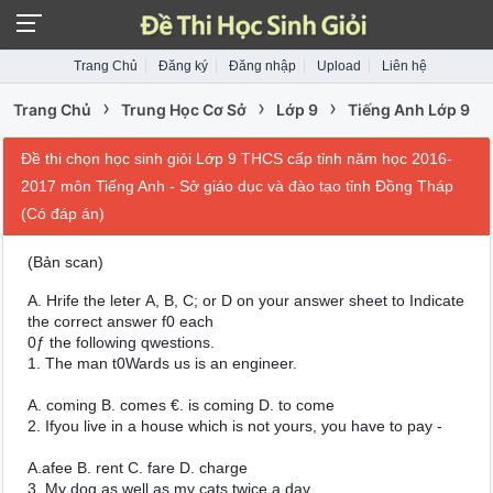
Trang Chủ
Đăng ký
Đăng nhập
Upload
Liên hệ
›
›
›
Trang Chủ
Trung Học Cơ Sở
Lớp 9
Tiếng Anh Lớp 9
Đề thi chọn học sinh giỏi Lớp 9 THCS cấp tỉnh năm học 2016-
2017 môn Tiếng Anh - Sở giáo dục và đào tạo tỉnh Đồng Tháp
(Có đáp án)
(Bản scan)
A. Hrife the leter A, B, C; or D on your answer sheet to Indicate
the correct answer f0 each
0ƒ the following qwestions.
1. The man t0Wards us is an engineer.
A. coming B. comes €. is coming D. to come
2. Ifyou live in a house which is not yours, you have to pay -
A.afee B. rent C. fare D. charge
3. My dog as well as my cats twice a day,