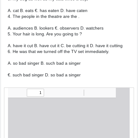
A. cat B. eats €. has eaten D. have caten
4. The people in the theatre are the .
A. audiences B. lookers €. observers D. watchers
5. Your hair is long. Are you going to ?
A. have it cụt B. have cut it C. be cutting it D. have it cutting
6. He was that we turned off the TV set immediately.
A. so bad singer B. such bad a singer
€. such bad singer D. so bad a singer