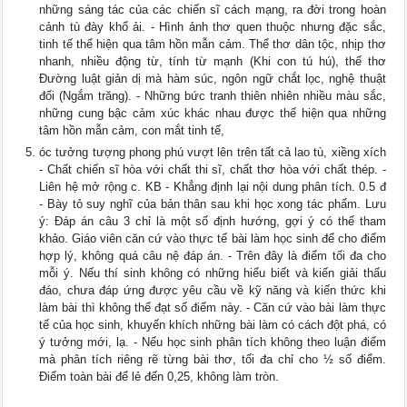
những sáng tác của các chiến sĩ cách mạng, ra đời trong hoàn
cảnh tù đày khổ ải. - Hình ảnh thơ quen thuộc nhưng đặc sắc,
tinh tế thể hiện qua tâm hồn mẫn cảm. Thể thơ dân tộc, nhịp thơ
nhanh, nhiều động từ, tính từ mạnh (Khi con tú hú), thể thơ
Đường luật giản dị mà hàm súc, ngôn ngữ chắt lọc, nghệ thuật
đối (Ngắm trăng). - Những bức tranh thiên nhiên nhiều màu sắc,
những cung bậc cảm xúc khác nhau được thể hiện qua những
tâm hồn mẫn cảm, con mắt tinh tế,
óc tưởng tượng phong phú vượt lên trên tất cả lao tù, xiềng xích
- Chất chiến sĩ hòa với chất thi sĩ, chất thơ hòa với chất thép. -
Liên hệ mở rộng c. KB - Khẳng định lại nội dung phân tích. 0.5 đ
- Bày tỏ suy nghĩ của bản thân sau khi học xong tác phẩm. Lưu
ý: Đáp án câu 3 chỉ là một số định hướng, gợi ý có thể tham
khảo. Giáo viên căn cứ vào thực tế bài làm học sinh để cho điểm
hợp lý, không quá câu nệ đáp án. - Trên đây là điểm tối đa cho
mỗi ý. Nếu thí sinh không có những hiểu biết và kiến giải thấu
đáo, chưa đáp ứng được yêu cầu về kỹ năng và kiến thức khi
làm bài thì không thể đạt số điểm này. - Căn cứ vào bài làm thực
tế của học sinh, khuyến khích những bài làm có cách đột phá, có
ý tưởng mới, lạ. - Nếu học sinh phân tích không theo luận điểm
mà phân tích riêng rẽ từng bài thơ, tối đa chỉ cho ½ số điểm.
Điểm toàn bài để lẻ đến 0,25, không làm tròn.