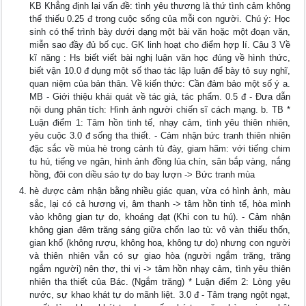
KB Khẳng định lại vấn đề: tình yêu thương là thứ tình cảm không
thể thiếu 0.25 đ trong cuộc sống của mỗi con người. Chú ý: Học
sinh có thể trình bày dưới dạng một bài văn hoặc một đoạn văn,
miễn sao đầy đủ bố cục. GK linh hoạt cho điểm hợp lí. Câu 3 Về
kĩ năng : Hs biết viết bài nghị luận văn học đúng về hình thức,
biết vận 10.0 đ dụng một số thao tác lập luận để bày tỏ suy nghĩ,
quan niệm của bản thân. Về kiến thức: Cần đảm bảo một số ý a.
MB - Giới thiệu khái quát về tác giả, tác phẩm. 0.5 đ - Đưa dẫn
nội dung phân tích: Hình ảnh người chiến sĩ cách mạng. b. TB *
Luận điểm 1: Tâm hồn tinh tế, nhạy cảm, tình yêu thiên nhiên,
yêu cuộc 3.0 đ sống tha thiết. - Cảm nhận bức tranh thiên nhiên
đặc sắc về mùa hè trong cảnh tù đày, giam hãm: với tiếng chim
tu hú, tiếng ve ngân, hình ảnh đồng lúa chín, sân bắp vàng, nắng
hồng, đôi con diều sáo tự do bay lượn -> Bức tranh mùa
hè được cảm nhận bằng nhiều giác quan, vừa có hình ảnh, màu
sắc, lại có cả hương vị, âm thanh -> tâm hồn tinh tế, hòa mình
vào không gian tự do, khoáng đạt (Khi con tu hú). - Cảm nhận
không gian đêm trăng sáng giữa chốn lao tù: vô vàn thiếu thốn,
gian khổ (không rượu, không hoa, không tự do) nhưng con người
và thiên nhiên vẫn có sự giao hòa (người ngắm trăng, trăng
ngắm người) nên thơ, thi vị -> tâm hồn nhạy cảm, tình yêu thiên
nhiên tha thiết của Bác. (Ngắm trăng) * Luận điểm 2: Lòng yêu
nước, sự khao khát tự do mãnh liệt. 3.0 đ - Tâm trạng ngột ngạt,