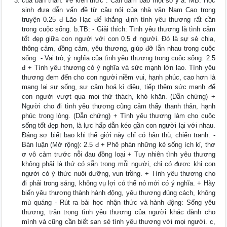
của bản thân. Về kiến thức : Cần đảm bảo một số ý a. MB: Học
sinh đưa dẫn vấn đề từ câu nói của nhà văn Nam Cao trong
truyện 0.25 đ Lão Hạc để khẳng định tình yêu thương rất cần
trong cuộc sống. b.TB: - Giải thích: Tình yêu thương là tình cảm
tốt đẹp giữa con người với con 0.5 đ người. Đó là sự sẻ chia,
thông cảm, đồng cảm, yêu thương, giúp đỡ lẫn nhau trong cuộc
sống. - Vai trò, ý nghĩa của tình yêu thương trong cuộc sống: 2.5
đ + Tình yêu thương có ý nghĩa và sức mạnh lớn lao. Tình yêu
thương đem đến cho con người niềm vui, hạnh phúc, cao hơn là
mang lại sự sống, sự cảm hoá kì diệu, tiếp thêm sức mạnh để
con người vượt qua mọi thử thách, khó khăn. (Dẫn chứng) +
Người cho đi tình yêu thương cũng cảm thấy thanh thản, hạnh
phúc trong lòng. (Dẫn chứng) + Tình yêu thương làm cho cuộc
sống tốt đẹp hơn, là lực hấp dẫn kéo gần con người lại với nhau.
Đáng sợ biết bao khi thế giới này chỉ có hận thù, chiến tranh. -
Bàn luận (Mở rộng): 2.5 đ + Phê phán những kẻ sống ích kỉ, thơ
ơ vô cảm trước nỗi đau đồng loại + Tuy nhiên tình yêu thương
không phải là thứ có sẵn trong mỗi người, chỉ có được khi con
người có ý thức nuôi dưỡng, vun trồng. + Tình yêu thương cho
đi phải trong sáng, không vụ lợi có thể nó mới có ý nghĩa. + Hãy
biến yêu thương thành hành động, yêu thương đúng cách, không
mù quáng - Rút ra bài học nhận thức và hành động: Sống yêu
thương, trân trọng tình yêu thương của người khác dành cho
mình và cũng cần biết san sẻ tình yêu thương với mọi người. c,