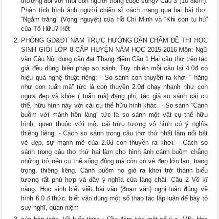
thương đối với mỗi con người trong cuộc sống? Câu 3 (10 điểm):
Phân tích hình ảnh người chiến sĩ cách mạng qua hai bài thơ:
“Ngắm trăng” (Vọng nguyệt) của Hồ Chí Minh và “Khi con tu hú”
của Tố Hữu? Hết
PHÒNG GD&ĐT NAM TRỰC HƯỚNG DẪN CHẤM ĐỀ THI HỌC
SINH GIỎI LỚP 8 CẤP HUYỆN NĂM HỌC 2015-2016 Môn: Ngữ
văn Câu Nội dung cần đạt Thang điểm Câu 1 Hai câu thơ trên tác
giả đều dùng biện pháp so sánh. Tuy nhiên mỗi câu lại 4.0đ có
hiệu quả nghệ thuật riêng: - So sánh con thuyền ra khơi “ hăng
như con tuấn mã” tức là con thuyền 2.0đ chạy nhanh như con
ngựa đẹp và khỏe ( tuấn mã) đang phi, tác giả so sánh cái cụ
thể, hữu hình này với cái cụ thể hữu hình khác. - So sánh “Cánh
buồm với mảnh hồn làng” tức là so sánh một vật cụ thể hữu
hình, quen thuộc với một cái trừu tượng vô hình có ý nghĩa
thiêng liêng. - Cách so sánh trong câu thơ thứ nhất làm nổi bật
vẻ đẹp, sự mạnh mẽ của 2.0đ con thuyền ra khơi. - Cách so
sánh trong câu thơ thứ hai làm cho hình ảnh cánh buồm chẳng
những trở nên cụ thể sống động mà còn có vẻ đẹp lớn lao, trang
trọng, thiêng liêng. Cánh buồm no gió ra khơi trở thành biểu
tượng rất phù hợp và đầy ý nghĩa của làng chài. Câu 2 Về kĩ
năng: Học sinh biết viết bài văn (đoạn văn) nghị luận đúng về
hình 6.0 đ thức, biết vận dụng một số thao tác lập luận để bày tỏ
suy nghĩ, quan niệm