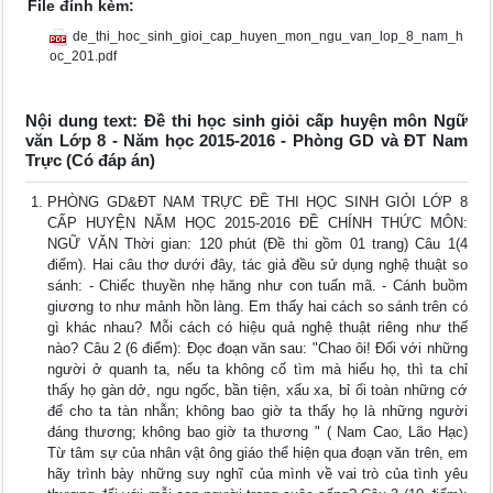
File đính kèm:
de_thi_hoc_sinh_gioi_cap_huyen_mon_ngu_van_lop_8_nam_h
oc_201.pdf
Nội dung text: Đề thi học sinh giỏi cấp huyện môn Ngữ
văn Lớp 8 - Năm học 2015-2016 - Phòng GD và ĐT Nam
Trực (Có đáp án)
PHÒNG GD&ĐT NAM TRỰC ĐỀ THI HỌC SINH GIỎI LỚP 8
CẤP HUYỆN NĂM HỌC 2015-2016 ĐỀ CHÍNH THỨC MÔN:
NGỮ VĂN Thời gian: 120 phút (Đề thi gồm 01 trang) Câu 1(4
điểm). Hai câu thơ dưới đây, tác giả đều sử dụng nghệ thuật so
sánh: - Chiếc thuyền nhẹ hăng như con tuấn mã. - Cánh buồm
giương to như mảnh hồn làng. Em thấy hai cách so sánh trên có
gì khác nhau? Mỗi cách có hiệu quả nghệ thuật riêng như thế
nào? Câu 2 (6 điểm): Đọc đoạn văn sau: "Chao ôi! Đối với những
người ở quanh ta, nếu ta không cố tìm mà hiểu họ, thì ta chỉ
thấy họ gàn dở, ngu ngốc, bần tiện, xấu xa, bỉ ổi toàn những cớ
để cho ta tàn nhẫn; không bao giờ ta thấy họ là những người
đáng thương; không bao giờ ta thương " ( Nam Cao, Lão Hạc)
Từ tâm sự của nhân vật ông giáo thể hiện qua đoạn văn trên, em
hãy trình bày những suy nghĩ của mình về vai trò của tình yêu