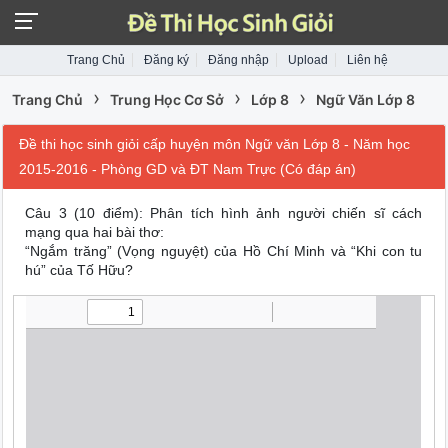
Trang Chủ
Đăng ký
Đăng nhập
Upload
Liên hệ
›
›
›
Trang Chủ
Trung Học Cơ Sở
Lớp 8
Ngữ Văn Lớp 8
Đề thi học sinh giỏi cấp huyện môn Ngữ văn Lớp 8 - Năm học
2015-2016 - Phòng GD và ĐT Nam Trực (Có đáp án)
Câu 3 (10 điểm): Phân tích hình ảnh người chiến sĩ cách
mạng qua hai bài thơ:
“Ngắm trăng” (Vọng nguyệt) của Hồ Chí Minh và “Khi con tu
hú” của Tố Hữu?