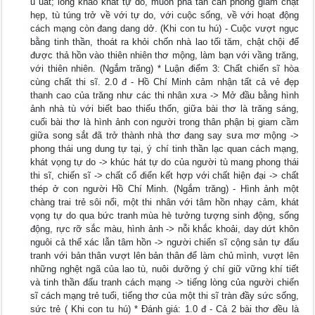
u uất; lòng khao khát tự do, muốn phá tan căn phòng giam chật
hẹp, tù túng trở về với tự do, với cuộc sống, về với hoạt động
cách mạng còn đang dang dở. (Khi con tu hú) - Cuộc vượt ngục
bằng tinh thần, thoát ra khỏi chốn nhà lao tối tăm, chật chội để
được thả hồn vào thiên nhiên thơ mộng, làm bạn với vầng trăng,
với thiên nhiên. (Ngắm trăng) * Luận điểm 3: Chất chiến sĩ hòa
cùng chất thi sĩ. 2.0 đ - Hồ Chí Minh cảm nhận tất cả vẻ đẹp
thanh cao của trăng như các thi nhân xưa -> Mở đầu bằng hình
ảnh nhà tù với biết bao thiếu thốn, giữa bài thơ là trăng sáng,
cuối bài thơ là hình ảnh con người trong thân phận bị giam cầm
giữa song sắt đã trở thành nhà thơ đang say sưa mơ mộng ->
phong thái ung dung tự tại, ý chí tinh thần lạc quan cách mạng,
khát vọng tự do -> khúc hát tự do của người tù mang phong thái
thi sĩ, chiến sĩ -> chất cổ điển kết hợp với chất hiện đại -> chất
thép ở con người Hồ Chí Minh. (Ngắm trăng) - Hình ảnh một
chàng trai trẻ sôi nổi, một thi nhân với tâm hồn nhạy cảm, khát
vọng tự do qua bức tranh mùa hè tưởng tượng sinh động, sống
động, rực rỡ sắc màu, hình ảnh -> nỗi khắc khoải, day dứt khôn
nguôi cả thể xác lẫn tâm hồn -> người chiến sĩ cộng sản tự đấu
tranh với bản thân vượt lên bản thân để làm chủ mình, vượt lên
những nghệt ngã của lao tù, nuôi dưỡng ý chí giữ vững khí tiết
và tinh thần đấu tranh cách mạng -> tiếng lòng của người chiến
sĩ cách mạng trẻ tuổi, tiếng thơ của một thi sĩ tràn đầy sức sống,
sức trẻ ( Khi con tu hú) * Đánh giá: 1.0 đ - Cả 2 bài thơ đều là