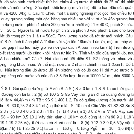
cầu đó vào bình cách nhiệt thứ hai chứa 4 kg nước ở nhiệt độ 25 oC thì nhiệ
 bình và môi trường. Xác định khối lượng m và nhiệt độ to ban đầu của quả c
.K và 4200 J/kg.K. Câu 4: Chiếu một tia sáng nghiêng một góc 45o chiều từ t
 quay gương phẳng một góc bằng bao nhiêu so với vị trí của 45o gương ba
ch đựng nước: phích 1 chứa 300g nước ở nhiệt độ t 1 = 40 C, phích 2 chứ
 t3 = 20 C. Người ta rót nước từ phích 2 và phích 3 vào phích 1 sao cho lư
hiệt độ trong phích 1 là t = 50oC. Tính lượng nước đã rót từ mỗi phích. Câu
phố B ở cách thành phố A 114km với vận tốc 18km/h. Lúc 7h, một xe máy đi 
ai xe gặp nhau lúc mấy giờ và nơi gặp cách A bao nhiêu km? b) Trên đườn
biết rằng người đó cũng khởi hành từ lúc 7h. Tính vận tốc của người đó, ngư
 bao nhiêu km? Câu 7: Hai xilanh có tiết diện S1; S2 thông với nhau và
ợng riêng khác nhau. Vì thế mặt nước ở 2 nhánh chênh nhau 1 đoạn h. Đổ 1
au. Nếu lượng dầu đó được đổ lên pittông nhỏ có độ cao H’ thì mực nước ở 
ợng riêng của nước và của dầu 3 3 lần lượt là dn= 10000 N/ m ; dd= 8000 N
 Gọi quãng đường từ A đến B là S ( S > 0 km). 1 S S Ta có thời gian
 đường còn lại là : 2 (h) 50 100 S S 9S Vậy thời gian đi cả quãng đường là 
đó là: v 44,4(km / h) TB t 9S 9 1 400 1 2, Ta có quãng đường của người đó
 3 là : S .30 0,25 2 4 3 4 1 chặng thứ n là : S .10.n n 4 Câu Vậy S1 S2 S3 Sn
1 2 3 n ) 1 0 0 4 0,5 1 2 3 n 4 0 n ( n 1) 4 0 n ( n 1) 8 0 2 Vì n N* n 8 Vậy sa
8 = 90 km 0,5 10 1 Vậy thời gian đi 10 km cuối cùng là : (h) 90 9 1 1 19 
19 1 19 2 25 Vậy thời gian cả đi và nghỉ là : .8 (h) 9 12 9 3 9 0,5 Vậy vận 
6(km / h) TB t 25 25 9 1) ta có m = 160 g = 0,16kg Pgỗ = m . 10 = 1,6 (N) 0