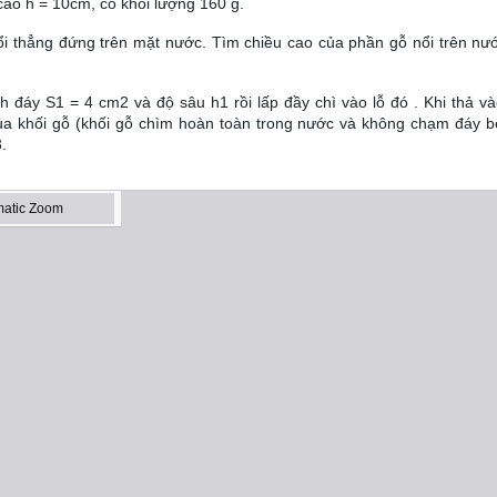
 cao h = 10cm, có khối lượng 160 g.
ổi thẳng đứng trên mặt nước. Tìm chiều cao của phần gỗ nổi trên nư
ích đáy S1 = 4 cm2 và độ sâu h1 rồi lấp đầy chì vào lỗ đó . Khi thả v
ủa khối gỗ (khối gỗ chìm hoàn toàn trong nước và không chạm đáy b
.