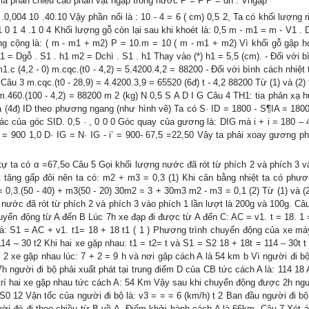
h là phần chiều cao phần vật ngập trong nước P = F P = dn . Vngập
 .0,004 10 .40.10 Vậy phần nổi là : 10 - 4 = 6 ( cm) 0,5 2, Ta có khối lượng 
.1 0 1 4 .1 0 4 Khối lượng gỗ còn lại sau khi khoét là: 0,5 m - m1 = m - V1 .
ng cộng là: ( m - m1 + m2) P = 10.m = 10 ( m - m1 + m2) Vì khối gỗ gập h
1 = Dgỗ . S1 . h1 m2 = Dchì . S1 . h1 Thay vào (*) h1 = 5,5 (cm). - Đối với 
1.c (4,2 - 0) m.cqc.(t0 - 4,2) = 5.4200.4,2 = 88200 - Đối với bình cách nhiệt 
Câu 3 m.cqc.(t0 - 28,9) = 4.4200.3,9 = 65520 (6đ) t - 4,2 88200 Từ (1) và (2) 
1 m.460.(100 - 4,2) = 88200 m 2 (kg) N 0,5 S A D I G Câu 4 TH1: tia phản xạ
xạ (4đ) ID theo phương ngang (như hình vẽ) Ta có S· ID = 1800 - S¶IA = 1800
c của góc SID. 0,5 · , 0 0 0 Góc quay của gương là: DIG mà i + i = 180 – 
G = 900 1,0 D· IG = N· IG - i’ = 900- 67,5 =22,50 Vậy ta phải xoay gương p
tự ta có α =67,5o Câu 5 Gọi khối lượng nước đã rót từ phích 2 và phích 3 v
 tăng gấp đôi nên ta có: m2 + m3 = 0,3 (1) Khi cân bằng nhiệt ta có phươn
) = 0,3.(50 - 40) + m3(50 - 20) 30m2 = 3 + 30m3 m2 - m3 = 0,1 (2) Từ (1) và (2
 nước đã rót từ phích 2 và phích 3 vào phích 1 lần lượt là 200g và 100g. Câ
huyển động từ A đến B Lúc 7h xe đạp đi được từ A đến C: AC = v1. t = 18. 1
: S1 = AC + v1. t1= 18 + 18 t1 ( 1 ) Phương trình chuyển động của xe má
14 – 30 t2 Khi hai xe gặp nhau: t1 = t2= t và S1 = S2 18 + 18t = 114 – 30t t 
 2 xe gặp nhau lúc: 7 + 2 = 9 h và nơi gặp cách A là 54 km b Vì người đi bộ
h người đi bộ phải xuất phát tại trung điểm D của CB tức cách A là: 114 18
ị trí hai xe gặp nhau tức cách A: 54 Km Vậy sau khi chuyển động được 2h ngư
S0 12 Vận tốc của người đi bộ là: v3 = = = 6 (km/h) t 2 Ban đầu người đi bộ
ời đó đi theo chiều từ B về A. Điểm khởi hành cách A là 66km. Câu 7 Xét á