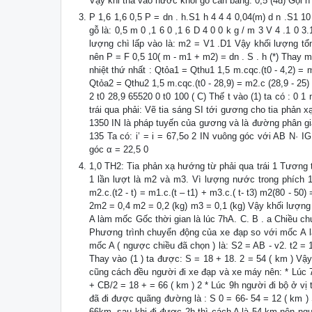
Vậy khi thả vào nước khối gỗ cân bằng. 0,5 (4đ) Gọi 
P 1,6 1,6 0,5 P = dn . h.S1 h 4 4 4 0,04(m) d n .S1 10
gỗ là: 0,5 m 0 ,1 6 0 ,1 6 D 4 0 0 k g / m 3 V 4 .1 0 3
lượng chì lấp vào là: m2 = V1 .D1 Vậy khối lượng tổ
nên P = F 0,5 10( m - m1 + m2) = dn . S . h (*) Thay m
nhiệt thứ nhất : Qtỏa1 = Qthu1 1,5 m.cqc.(t0 - 4,2) = m
Qtỏa2 = Qthu2 1,5 m.cqc.(t0 - 28,9) = m2.c (28,9 - 25) 
2 t0 28,9 65520 0 t0 100 ( C) Thế t vào (1) ta có : 0 
trái qua phải: Vẽ tia sáng SI tới gương cho tia phản 
1350 IN là pháp tuyến của gương và là đường phân giá
135 Ta có: i’ = i = 67,5o 2 IN vuông góc với AB N· I
góc α = 22,5 0
1,0 TH2: Tia phản xạ hướng từ phải qua trái 1 Tương 
1 lần lượt là m2 và m3. Vì lượng nước trong phích 1
m2.c.(t2 - t) = m1.c.(t – t1) + m3.c.( t- t3) m2(80 - 50
2m2 = 0,4 m2 = 0,2 (kg) m3 = 0,1 (kg) Vậy khối lượng
A làm mốc Gốc thời gian là lúc 7hA. C. B . a Chiều c
Phương trình chuyển động của xe đạp so với mốc A là
mốc A ( ngược chiều đã chọn ) là: S2 = AB - v2. t2 = 1
Thay vào (1 ) ta được: S = 18 + 18. 2 = 54 ( km ) Vậy
cũng cách đều người đi xe đạp và xe máy nên: * Lúc 7
+ CB/2 = 18 + = 66 ( km ) 2 * Lúc 9h người đi bộ ở v
đã đi được quãng đường là : S 0 = 66- 54 = 12 ( km ) 
66km, sau khi đi được 2h thì cách A là 54 km nên ngư