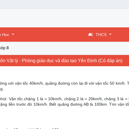
u Học
THCS
Lớp 8
ôn Vật lý - Phòng giáo dục và đào tạo Yên Định (Có đáp án)
ờng với vận tốc 40km/h, quãng đường còn lại đi với vận tốc 50 km/h. 
g.
 phút. Vận tốc chặng 1 là = 10km/h, chặng 2 là = 20km/h, chặng 3 là =
chặng liền trước đó 10km/h. Biết quãng đường AB là 100km. Tìm vận tố