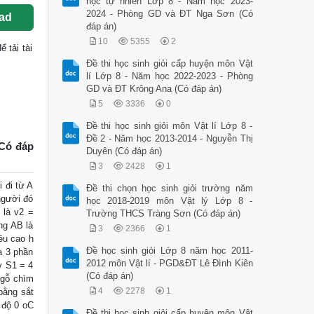
học tự nhiên Lớp 8 - Năm học 2023-
2024 - Phòng GD và ĐT Nga Sơn (Có
ad
đáp án)
10
5355
2
để tải tài
Đề thi học sinh giỏi cấp huyện môn Vật
lí Lớp 8 - Năm học 2022-2023 - Phòng
GD và ĐT Krông Ana (Có đáp án)
5
3336
0
Đề thi học sinh giỏi môn Vật lí Lớp 8 -
Đề 2 - Năm học 2013-2014 - Nguyễn Thị
(Có đáp
Duyên (Có đáp án)
3
2428
1
 đi từ A
Đề thi chọn học sinh giỏi trường năm
người đó
học 2018-2019 môn Vật lý Lớp 8 -
 là v2 =
Trường THCS Tràng Sơn (Có đáp án)
ng AB là
3
2366
1
ều cao h
Đề học sinh giỏi Lớp 8 năm học 2011-
a 3 phần
2012 môn Vật lí - PGD&ĐT Lê Đình Kiên
y S1 = 4
(Có đáp án)
 gỗ chìm
4
2278
1
bằng sắt
 độ 0 oC
Đề thi học sinh giỏi cấp huyện môn Vật