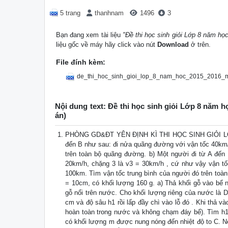
5 trang
thanhnam
1496
3
Bạn đang xem tài liệu
"Đề thi học sinh giỏi Lớp 8 năm họ
liệu gốc về máy hãy click vào nút
Download
ở trên.
File đính kèm:
de_thi_hoc_sinh_gioi_lop_8_nam_hoc_2015_2016_m
Nội dung text: Đề thi học sinh giỏi Lớp 8 năm 
án)
PHÒNG GD&ĐT YÊN ĐỊNH KÌ THI HỌC SINH GIỎI LỚP 8
đến B như sau: đi nửa quãng đường với vận tốc 40km/h
trên toàn bộ quãng đường. b) Một người đi từ A đến 
20km/h, chặng 3 là v3 = 30km/h , cứ như vậy vận tố
100km. Tìm vận tốc trung bình của người đó trên toàn
= 10cm, có khối lượng 160 g. a) Thả khối gỗ vào bể 
gỗ nổi trên nước. Cho khối lượng riêng của nước là D
cm và độ sâu h1 rồi lấp đầy chì vào lỗ đó . Khi thả 
hoàn toàn trong nước và không chạm đáy bể). Tìm h1.
có khối lượng m được nung nóng đến nhiệt độ to C. N