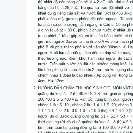
thì nhiệt độ cân bằng của hệ là 4,2 oC. Nếu thả quả 
bằng của hệ là 28,9 oC. Bỏ qua sự trao đổi nhiệt với
nhiệt dung riêng của sắt và nước lần lượt là 460 J/kg
phải xuống một gương phẳng đặt nằm ngang . Ta phải
tia phản xạ có phương nằm ngang. o Câu 5: Có ba phí
o o nhiệt độ t2 = 80 C, phích 3 chứa nước ở nhiệt độ
trong phích 1 tăng gấp đôi và khi cân bằng nhiệt thì n
giờ, một người đạp xe từ thành phố A về phía thành 
phố B về phía thành phố A với vận tốc 30km/h. a) H
người đi bộ lúc nào cũng cách đều xe đạp và xe máy, 
theo hướng nào, điểm khởi hành của người đó cách A
nước. Trên mặt nước có đặt các pittông mỏng khối lư
lên trên pitông lớn cho đến khi 2 mực nước ngang nh
chênh nhau 1 đoạn là bao nhiêu? Áp dụng với trọng lư
4cm; H’= 12cm.
HƯỚNG DẪN CHẤM THI HỌC SINH GIỎI MÔN VẬT LÝ 8 1,
quãng đường là : 2 (h) 40 80 S 1 S thời gian đi quãng
100 400 1 S S 400 Vậy vận tốc trung bình của người 
chặng 1 là : S .10 ; chặng 2 là : 1 4 1 1 S .20; chặng
1 1 1 1 1 .1 0 .2 0 .3 0 .1 0 .n 1 0 0 (6đ) 4 4 4 4 1 0 (
người đó đi được quãng đường là: S1 + S2 + S3 + + S
thời gian người đó đi cả quãng đường là: .8 (h) 4 9 9 
bình trên toàn bộ quãng đường là: S 100 100.9 v AB 3