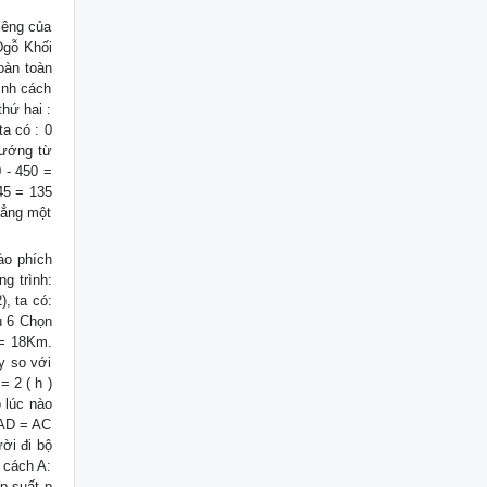
riêng của
 Dgỗ Khối
oàn toàn
bình cách
thứ hai :
ta có : 0
 hướng từ
 - 450 =
45 = 135
hẳng một
ào phích
g trình:
), ta có:
u 6 Chọn
 = 18Km.
y so với
= 2 ( h )
 lúc nào
 AD = AC
ời đi bộ
 cách A:
p suất p