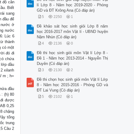
t độ cân
lí Lớp 8 - Năm học 2019-2020 - Phòng
ầu. Biết
GD và ĐT Krông Ana (Có đáp án)
rái sang
5
2250
1
n đầu để
a nước ở
Đề khảo sát học sinh giỏi Lớp 8 năm
ợng nước
học 2016-2017 môn Vật lí - UBND huyện
 6: Lúc 6
Nậm Nhùn (Có đáp án)
từ thành
4
2136
0
g có một
Đề thi học sinh giỏi môn Vật lí Lớp 8 -
ời đó đi
Đề 1 - Năm học 2013-2014 - Nguyễn Thị
 có chứa
Duyên (Có đáp án)
 lớp dầu
2 xilanh
3
2130
2
/ m ; h=
Đề thi chọn học sinh giỏi môn Vật lí Lớp
8 - Năm học 2015-2016 - Phòng GD và
 nửa đầu
ĐT Lai Vung (Có đáp án)
: (h) 80
5
2102
1
 đi được
 SAB 0,25
u 8 chặng
Vậy tổng
tốc trung
,5 Câu 2