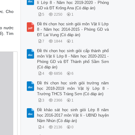
lí Lớp 8 - Năm học 2019-2020 - Phòng
GD và ĐT Krông Ana (Có đáp án)
ớc. Cho
5
2250
1
Đề thi chọn học sinh giỏi môn Vật lí Lớp
ào nước
8 - Năm học 2014-2015 - Phòng GD và
ể). Tìm
ĐT Lai Vung (Có đáp án)
7
1844
1
Đề thi chọn học sinh giỏi cấp thành phố
môn Vật lí Lớp 8 - Năm học 2020-2021 -
Phòng GD và ĐT Thành phố Sầm Sơn
(Có đáp án)
4
6856
6
Đề thi chọn học sinh giỏi trường năm
học 2018-2019 môn Vật lý Lớp 8 -
Trường THCS Tràng Sơn (Có đáp án)
3
2366
1
Đề khảo sát học sinh giỏi Lớp 8 năm
học 2016-2017 môn Vật lí - UBND huyện
Nậm Nhùn (Có đáp án)
4
2136
0