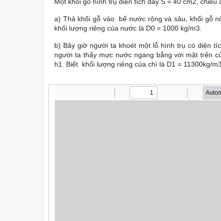
Một khối gỗ hình trụ diện tích đáy S = 40 cm2, chiều
a) Thả khối gỗ vào bể nước rộng và sâu, khối gỗ n
khối lượng riêng của nước là D0 = 1000 kg/m3.
b) Bây giờ người ta khoét một lỗ hình trụ có diện t
người ta thấy mực nước ngang bằng với mặt trên c
h1. Biết khối lượng riêng của chì là D­1 = 11300kg/m3