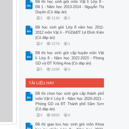
Đề thi học sinh giỏi môn Vật lí Lớp 8 -
Đề 1 - Năm học 2013-2014 - Nguyễn Thị
Duyên (Có đáp án)
3
2130
2
Đề học sinh giỏi Lớp 8 năm học 2011-
2012 môn Vật lí - PGD&ĐT Lê Đình Kiên
(Có đáp án)
4
2278
1
Đề thi học sinh giỏi cấp huyện môn Vật
lí Lớp 8 - Năm học 2022-2023 - Phòng
GD và ĐT Krông Ana (Có đáp án)
5
3336
0
TÀI LIỆU HAY
Đề thi chọn học sinh giỏi cấp thành phố
môn Vật lí Lớp 8 - Năm học 2020-2021 -
Phòng GD và ĐT Thành phố Sầm Sơn
(Có đáp án)
4
6856
6
Đề thi giao lưu học sinh giỏi môn Khoa