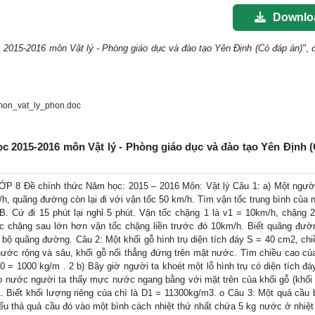
Downlo
c 2015-2016 môn Vật lý - Phòng giáo dục và đào tạo Yên Định (Có đáp án)"
, 
on_vat_ly_phon.doc
học 2015-2016 môn Vật lý - Phòng giáo dục và đào tạo Yên Định 
 Đề chính thức Năm học: 2015 – 2016 Môn: Vật lý Câu 1: a) Một người
, quãng đường còn lại đi với vận tốc 50 km/h. Tìm vận tốc trung bình của 
B. Cứ đi 15 phút lại nghỉ 5 phút. Vận tốc chặng 1 là v1 = 10km/h, chặng 2
c chặng sau lớn hơn vận tốc chặng liền trước đó 10km/h. Biết quãng đườ
 bộ quãng đường. Câu 2: Một khối gỗ hình trụ diện tích đáy S = 40 cm2, chi
nước rộng và sâu, khối gỗ nổi thẳng đứng trên mặt nước. Tìm chiều cao củ
0 = 1000 kg/m . 2 b) Bây giờ người ta khoét một lỗ hình trụ có diện tích đá
vào nước người ta thấy mực nước ngang bằng với mặt trên của khối gỗ (khối
 Biết khối lượng riêng của chì là D1 = 11300kg/m3. o Câu 3: Một quả cầu 
ếu thả quả cầu đó vào một bình cách nhiệt thứ nhất chứa 5 kg nước ở nhiệt