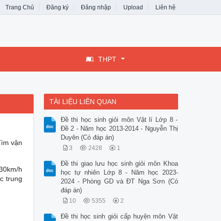
Trang Chủ
Đăng ký
Đăng nhập
Upload
Liên hệ
THPT
TÀI LIỆU LIÊN QUAN
Đề thi học sinh giỏi môn Vật lí Lớp 8 -
Đề 2 - Năm học 2013-2014 - Nguyễn Thị
Duyên (Có đáp án)
Tìm vận
3
2428
1
Đề thi giao lưu học sinh giỏi môn Khoa
 30km/h
học tự nhiên Lớp 8 - Năm học 2023-
c trung
2024 - Phòng GD và ĐT Nga Sơn (Có
đáp án)
10
5355
2
Đề thi học sinh giỏi cấp huyện môn Vật