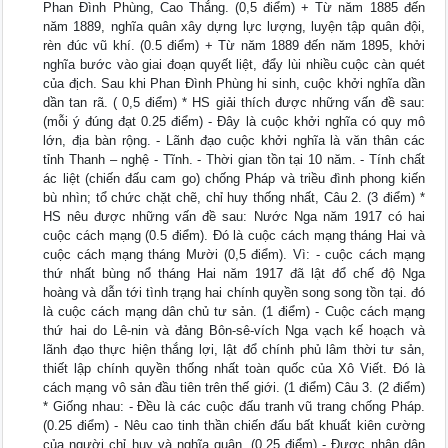
Phan Đình Phùng, Cao Thắng. (0,5 điểm) + Từ năm 1885 đến
năm 1889, nghĩa quân xây dựng lực lượng, luyện tập quân đội,
rèn đúc vũ khí. (0.5 điểm) + Từ năm 1889 đến năm 1895, khởi
nghĩa bước vào giai đoạn quyết liệt, đẩy lùi nhiều cuộc càn quét
của địch. Sau khi Phan Đình Phùng hi sinh, cuộc khởi nghĩa dần
dần tan rã. ( 0,5 điểm) * HS giải thích được những vấn đề sau:
(mỗi ý đúng đạt 0.25 điểm) - Đây là cuộc khởi nghĩa có quy mô
lớn, địa bàn rộng. - Lãnh đạo cuộc khởi nghĩa là văn thân các
tỉnh Thanh – nghệ - Tĩnh. - Thời gian tồn tại 10 năm. - Tính chất
ác liệt (chiến đấu cam go) chống Pháp và triều đình phong kiến
bù nhìn; tổ chức chặt chẽ, chỉ huy thống nhất, Câu 2. (3 điểm) *
HS nêu được những vấn đề sau: Nước Nga năm 1917 có hai
cuộc cách mạng (0.5 điểm). Đó là cuộc cách mạng tháng Hai và
cuộc cách mạng tháng Mười (0,5 điểm). Vì: - cuộc cách mạng
thứ nhất bùng nổ tháng Hai năm 1917 đã lật đổ chế độ Nga
hoàng và dẫn tới tình trạng hai chính quyền song song tồn tại. đó
là cuộc cách mạng dân chủ tư sản. (1 điểm) - Cuộc cách mạng
thứ hai do Lê-nin và đảng Bôn-sê-vích Nga vạch kế hoạch và
lãnh đạo thực hiện thắng lợi, lật đổ chính phủ lâm thời tư sản,
thiết lập chính quyền thống nhất toàn quốc của Xô Viết. Đó là
cách mạng vô sản đầu tiên trên thế giới. (1 điểm) Câu 3. (2 điểm)
* Giống nhau: - Đều là các cuộc đấu tranh vũ trang chống Pháp.
(0.25 điểm) - Nêu cao tinh thần chiến đấu bất khuất kiên cường
của người chỉ huy và nghĩa quân. (0.25 điểm) - Được nhân dân