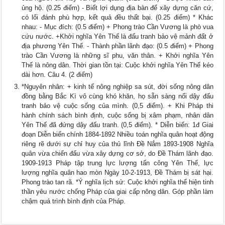
ủng hộ. (0.25 điểm) - Biết lợi dụng địa bàn để xây dựng căn cứ,
có lối đánh phù hợp, kết quả đều thất bại. (0.25 điểm) * Khác
nhau: - Mục đích: (0.5 điểm) + Phong trào Cần Vương là phò vua
cứu nước. +Khởi nghĩa Yên Thế là đấu tranh bảo vệ mảnh đất ở
địa phương Yên Thế. - Thành phần lãnh đạo: (0.5 điểm) + Phong
trào Cần Vương là những sĩ phu, văn thân. + Khởi nghĩa Yên
Thế là nông dân. Thời gian tồn tại: Cuộc khởi nghĩa Yên Thế kéo
dài hơn. Câu 4. (2 điểm)
*Nguyên nhân: + kinh tế nông nghiệp sa sút, đời sống nông dân
đồng bằng Bắc Kì vô cùng khó khăn, họ sẵn sàng nổi dậy đấu
tranh bảo vệ cuộc sống của mình. (0,5 điểm). + Khi Pháp thi
hành chính sách bình định, cuộc sống bị xâm phạm, nhân dân
Yên Thế đã đứng dậy đấu tranh. (0,5 điểm). * Diễn biến: 1đ Giai
đoạn Diễn biến chính 1884-1892 Nhiều toán nghĩa quân hoạt động
riêng rẽ dưới sự chỉ huy của thủ lĩnh Đề Nắm 1893-1908 Nghĩa
quân vừa chiến đấu vừa xây dựng cơ sở, do Đề Thám lãnh đạo.
1909-1913 Pháp tập trung lực lượng tấn công Yên Thế, lực
lượng nghĩa quân hao mòn Ngày 10-2-1913, Đề Thám bị sát hại.
Phong trào tan rã. *Ý nghĩa lịch sử: Cuộc khởi nghĩa thể hiện tinh
thần yêu nước chống Pháp của giai cấp nông dân. Góp phần làm
chậm quá trình bình định của Pháp.