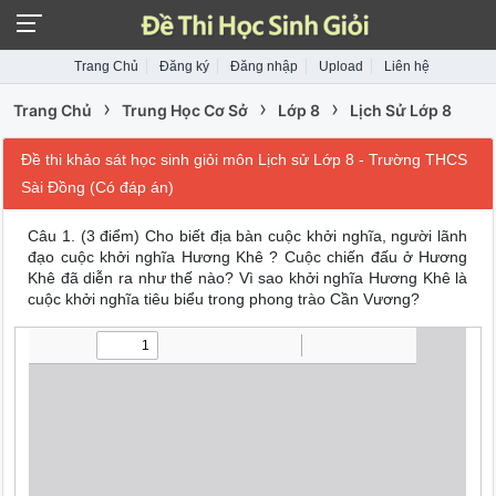
Trang Chủ
Đăng ký
Đăng nhập
Upload
Liên hệ
›
›
›
Trang Chủ
Trung Học Cơ Sở
Lớp 8
Lịch Sử Lớp 8
Đề thi khảo sát học sinh giỏi môn Lịch sử Lớp 8 - Trường THCS
Sài Đồng (Có đáp án)
Câu 1. (3 điểm) Cho biết địa bàn cuộc khởi nghĩa, người lãnh
đạo cuộc khởi nghĩa Hương Khê ? Cuộc chiến đấu ở Hương
Khê đã diễn ra như thế nào? Vì sao khởi nghĩa Hương Khê là
cuộc khởi nghĩa tiêu biểu trong phong trào Cần Vương?