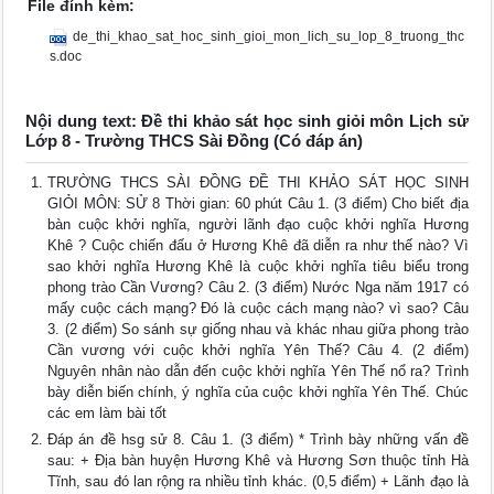
File đính kèm:
de_thi_khao_sat_hoc_sinh_gioi_mon_lich_su_lop_8_truong_thc
s.doc
Nội dung text: Đề thi khảo sát học sinh giỏi môn Lịch sử
Lớp 8 - Trường THCS Sài Đồng (Có đáp án)
TRƯỜNG THCS SÀI ĐỒNG ĐỀ THI KHẢO SÁT HỌC SINH
GIỎI MÔN: SỬ 8 Thời gian: 60 phút Câu 1. (3 điểm) Cho biết địa
bàn cuộc khởi nghĩa, người lãnh đạo cuộc khởi nghĩa Hương
Khê ? Cuộc chiến đấu ở Hương Khê đã diễn ra như thế nào? Vì
sao khởi nghĩa Hương Khê là cuộc khởi nghĩa tiêu biểu trong
phong trào Cần Vương? Câu 2. (3 điểm) Nước Nga năm 1917 có
mấy cuộc cách mạng? Đó là cuộc cách mạng nào? vì sao? Câu
3. (2 điểm) So sánh sự giống nhau và khác nhau giữa phong trào
Cần vương với cuộc khởi nghĩa Yên Thế? Câu 4. (2 điểm)
Nguyên nhân nào dẫn đến cuộc khởi nghĩa Yên Thế nổ ra? Trình
bày diễn biến chính, ý nghĩa của cuộc khởi nghĩa Yên Thế. Chúc
các em làm bài tốt
Đáp án đề hsg sử 8. Câu 1. (3 điểm) * Trình bày những vấn đề
sau: + Địa bàn huyện Hương Khê và Hương Sơn thuộc tỉnh Hà
Tĩnh, sau đó lan rộng ra nhiều tỉnh khác. (0,5 điểm) + Lãnh đạo là