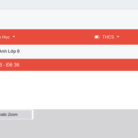
u Học
THCS
Anh Lớp 6
6 - Đề 36