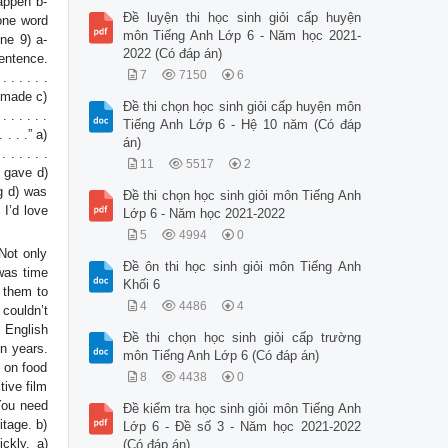
appen b-
Đề luyện thi học sinh giỏi cấp huyện
 one word
môn Tiếng Anh Lớp 6 - Năm học 2021-
ne 9) a-
2022 (Có đáp án)
entence.
7
7150
6
. . . . .
d made c)
Đề thi chọn học sinh giỏi cấp huyện môn
. . . . .
Tiếng Anh Lớp 6 - Hệ 10 năm (Có đáp
. . .” a)
án)
. . . . .
11
5517
2
c) gave d)
ng d) was
Đề thi chọn học sinh giỏi môn Tiếng Anh
. I’d love
Lớp 6 - Năm học 2021-2022
5
4994
0
Not only
Đề ôn thi học sinh giỏi môn Tiếng Anh
 was time
Khối 6
r them to
4
4486
4
couldn’t
 English
Đề thi chọn học sinh giỏi cấp trường
en years.
môn Tiếng Anh Lớp 6 (Có đáp án)
 on food
8
4438
0
tive film
 You need
Đề kiểm tra học sinh giỏi môn Tiếng Anh
itage. b)
Lớp 6 - Đề số 3 - Năm học 2021-2022
ckly. a)
(Có đáp án)