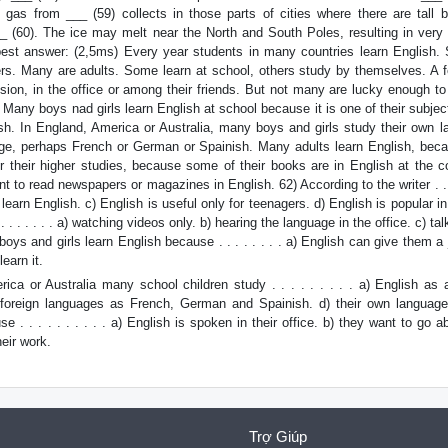
s from ___ (59) collects in those parts of cities where there are tall bu
__ (60). The ice may melt near the North and South Poles, resulting in very
best answer: (2,5ms) Every year students in many countries learn English.
ers. Many are adults. Some learn at school, others study by themselves. A f
ision, in the office or among their friends. But not many are lucky enough to
Many boys nad girls learn English at school because it is one of their subje
h. In England, America or Australia, many boys and girls study their own l
e, perhaps French or German or Spainish. Many adults learn English, becau
or their higher studies, because some of their books are in English at the c
 to read newspapers or magazines in English. 62) According to the writer . . . 
to learn English. c) English is useful only for teenagers. d) English is popular i
 . . . . . . . a) watching videos only. b) hearing the language in the office. c) tal
oys and girls learn English because . . . . . . . . a) English can give them a j
earn it.
ca or Australia many school children study . . . . . . . . . a) English as 
 foreign languages as French, German and Spainish. d) their own languag
. . . . . . . . . . a) English is spoken in their office. b) they want to go a
heir work.
Trợ Giúp