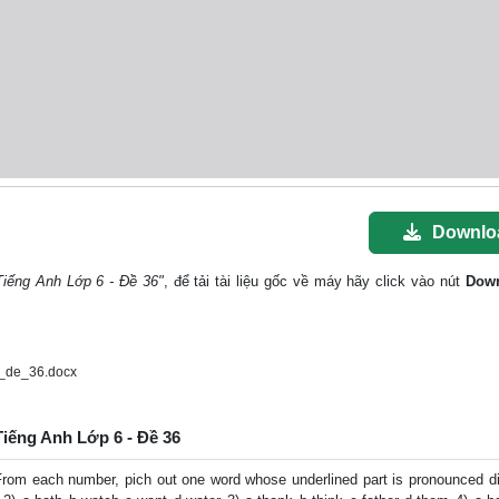
Downlo
Tiếng Anh Lớp 6 - Đề 36"
, để tải tài liệu gốc về máy hãy click vào nút
Dow
_de_36.docx
Tiếng Anh Lớp 6 - Đề 36
om each number, pich out one word whose underlined part is pronounced dif