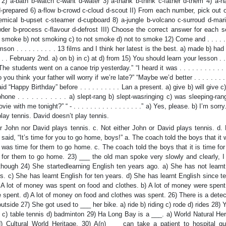
r 2) a-bath b-watch c-want d-water 3) a-thank b-think c-father d-them 4) a-h
d-prepared 6) a-flow b-crowd c-cloud d-scout II) From each number, pick out
emical b-upset c-steamer d-cupboard 8) a-jungle b-volcano c-surroud d-mari
er b-process c-flavour d-defrost III) Choose the correct answer for each s
on’t smoke b) not smoking c) to not smoke d) not to smoke 12) Come and . . . . . . 
n . . . . . . . . . . 13 films and I think her latest is the best. a) made b) ha
. . February 2nd. a) on b) in c) at d) from 15) You should learn your lesson . . . 
he students went on a canoe trip yesterday.” “I heard it was . . . . . . . . . . . . 
u think your father will worry if we’re late?” “Maybe we’d better . . . . . . . . . 
said “Happy Birthday” before . . . . . . . . . . Lan a present. a) give b) will give 
phone . . . . . . . . . . . a) slept-rang b) slept-wasringing c) was sleeping-ra
with me tonight?” “ - . . . . . . . . . . . . . . . . .” a) Yes, please. b) I’m sorry
play tennis. David doesn’t play tennis.
r John nor David plays tennis. c. Not either John or David plays tennis. d. 
said, “It’s time for you to go home, boys!” a. The coach told the boys that it
t was time for them to go home. c. The coach told the boys that it is time fo
 for them to go home. 23) ___ the old man spoke very slowly and clearly, I 
lthough 24) She startedlearning English ten years ago. a) She has not learnt
rs. c) She has learnt English for ten years. d) She has learnt English since t
 A lot of money was spent on food and clothes. b) A lot of money were spent
 spent. d) A lot of money on food and clothes was spent. 26) There is a detec
outside 27) She got used to ___ her bike. a) ride b) riding c) rode d) rides 28)
ll c) table tennis d) badminton 29) Ha Long Bay is a ___. a) World Natural Her
d) Cultural World Heritage. 30) A(n) ___ can take a patient to hospital qui