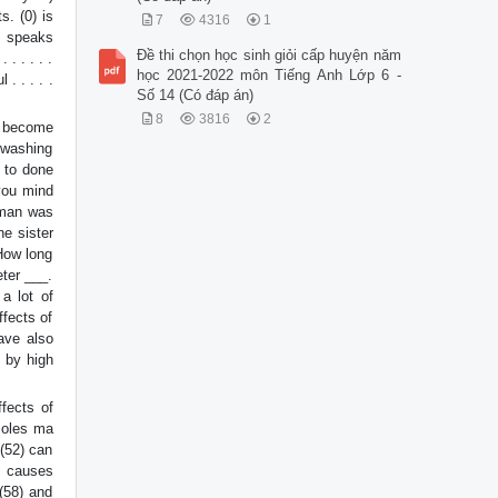
. (0) is
7
4316
1
He speaks
Đề thi chọn học sinh giỏi cấp huyện năm
 . . . . .
học 2021-2022 môn Tiếng Anh Lớp 6 -
. . . . .
Số 14 (Có đáp án)
8
3816
2
y become
 washing
h to done
you mind
 man was
e sister
 How long
eter ___.
a lot of
ffects of
ave also
d by high
fects of
 Poles ma
 (52) can
n causes
 (58) and