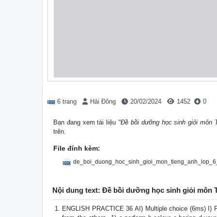
6 trang
Hải Đông
20/02/2024
1452
0
Bạn đang xem tài liệu
"Đề bồi dưỡng học sinh giỏi môn 
trên.
File đính kèm:
de_boi_duong_hoc_sinh_gioi_mon_tieng_anh_lop_6
Nội dung text: Đề bồi dưỡng học sinh giỏi môn 
ENGLISH PRACTICE 36 AI) Multiple choice (6ms) I) Fr