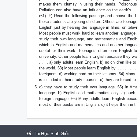
makes them clumsy in using their hands. Poisonous ga
Pollution can also have an influence on the earth’s _
(61). F) Read the following passage and choose the 
these students are young children. Others are teenag
English just by hearing the language in films, on telev
Most people must work hard to learn another language. 
study their own language, and mathematics and Englis
which is English and mathematics and another languag
useful for their work. Teenagers often learn English f
university. Other people learn English because they want
. . . . a) only adults learn English. b) no children like 
the world. 63) Most people learn English by. . . . . . . . .
foreigners. d) working hard on their lessons. 64) Many b
is included in their study courses. c) they are forced to l
d) they have to study their own language. 65) In Ameri
language. b) English and mathematics only. c) such
foreign language. 66) Many adults learn English because 
most of their books are in English. d) it helps them in t
Đề Thi Học Sinh Giỏi