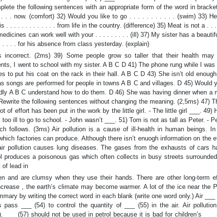
te the following sentences with an appropriate form of the word in brackets
 . . . now. (comfort) 32) Would you like to go . . . . . . . . . . . (swim) 33) 
s . . . . . . . . . . . . . from life in the country. (difference) 35) Meat is not a . . . .
ines can work well with your . . . . . . . . . (ill) 37) My sister has a beautiful 
. . . . . . for his absence from class yesterday. (explain)
 is incorrect. (2ms) 39) Some people grow so taller that their health ma
nts, I went to school with my sister. A B C D 41) The phone rung while I was
s to put his coat on the rack in their hall. A B C D 43) She isn’t old enoug
as songs are performed for people in towns A B C and villages. D 45) Would 
dly A B C understand how to do them. D 46) She was having dinner when a
Rewrite the following sentences without changing the meaning. (2,5ms) 47) Th
of effort has been put in the work by the little girl. - The little girl ___. 49)
 ill to go to school. - John wasn’t ___. 51) Tom is not as tall as Peter. - P
ollows. (3ms) Air pollution is a cause of ill-health in human beings. In 
which factories can produce. Although there isn’t enuogh information on the e
ir pollution causes lung diseases. The gases from the exhausts of cars h
trol produces a poisonous gas which often collects in busy streets surrounde
 of lead in
ren and are clumsy when they use their hands. There are other long-term ef
increase , the earth’s climate may become warmer. A lot of the ice near the
ary by writing the correct word in each blank (write one word only.) Air ___
ass ___ (54) to control the quantity of ___ (55) in the air. Air pollutio
 ___ (57) should not be used in petrol because it is bad for children’s ___