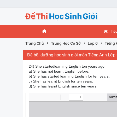
Tiể
›
›
›
Trang Chủ
Trung Học Cơ Sở
Lớp 6
Tiếng 
Đề bồi dưỡng học sinh giỏi môn Tiếng Anh Lớp 
24) She startedlearning English ten years ago.
a) She has not learnt English before.
b) She has started learning English for ten years.
c) She has learnt English for ten years.
d) She has learnt English since ten years.