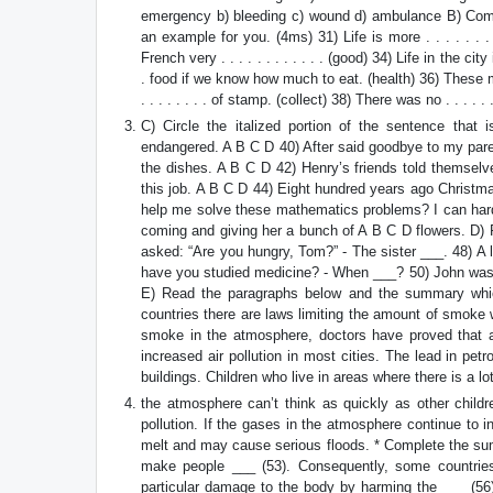
emergency b) bleeding c) wound d) ambulance B) Comple
an example for you. (4ms) 31) Life is more . . . . . . .
French very . . . . . . . . . . . . (good) 34) Life in the city i
. food if we know how much to eat. (health) 36) These medic
. . . . . . . . of stamp. (collect) 38) There was no . . . . 
C) Circle the italized portion of the sentence that
endangered. A B C D 40) After said goodbye to my pare
the dishes. A B C D 42) Henry’s friends told themselve
this job. A B C D 44) Eight hundred years ago Christm
help me solve these mathematics problems? I can har
coming and giving her a bunch of A B C D flowers. D) 
asked: “Are you hungry, Tom?” - The sister ___. 48) A lot 
have you studied medicine? - When ___? 50) John was too
E) Read the paragraphs below and the summary which f
countries there are laws limiting the amount of smoke 
smoke in the atmosphere, doctors have proved that a
increased air pollution in most cities. The lead in pe
buildings. Children who live in areas where there is a lot
the atmosphere can’t think as quickly as other child
pollution. If the gases in the atmosphere continue to 
melt and may cause serious floods. * Complete the summ
make people ___ (53). Consequently, some countries p
particular damage to the body by harming the ___ (56).