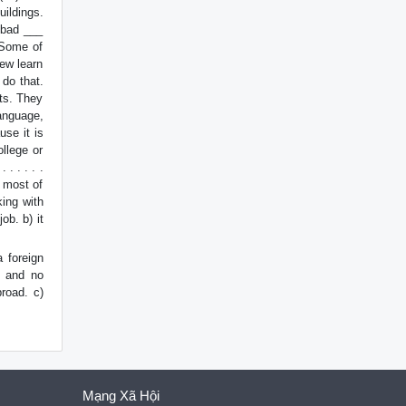
ildings.
 bad ___
 Some of
ew learn
 do that.
cts. They
anguage,
se it is
ollege or
. . . . .
n most of
king with
ob. b) it
a foreign
e and no
broad. c)
Mạng Xã Hội