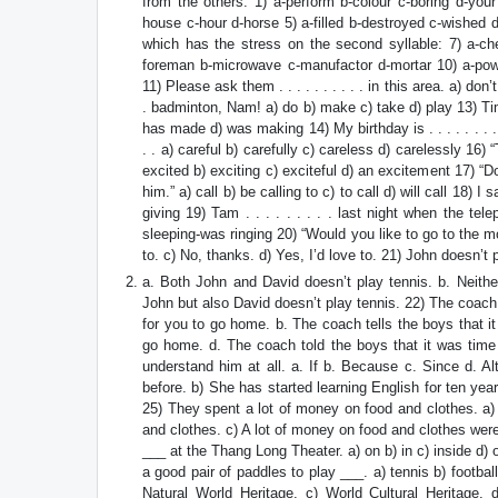
from the others. 1) a-perform b-colour c-boring d-you
house c-hour d-horse 5) a-filled b-destroyed c-wished 
which has the stress on the second syllable: 7) a-ch
foreman b-microwave c-manufactor d-mortar 10) a-powd
11) Please ask them . . . . . . . . . . in this area. a) d
. badminton, Nam! a) do b) make c) take d) play 13) Timso
has made d) was making 14) My birthday is . . . . . . . . 
. . a) careful b) carefully c) careless d) carelessly 16) “T
excited b) exciting c) exciteful d) an excitement 17) “Do yo
him.” a) call b) be calling to c) to call d) will call 18) I 
giving 19) Tam . . . . . . . . . last night when the tele
sleeping-was ringing 20) “Would you like to go to the movie 
to. c) No, thanks. d) Yes, I’d love to. 21) John doesn’t 
a. Both John and David doesn’t play tennis. b. Neithe
John but also David doesn’t play tennis. 22) The coach 
for you to go home. b. The coach tells the boys that i
go home. d. The coach told the boys that it was time
understand him at all. a. If b. Because c. Since d. A
before. b) She has started learning English for ten yea
25) They spent a lot of money on food and clothes. a)
and clothes. c) A lot of money on food and clothes were
___ at the Thang Long Theater. a) on b) in c) inside d) 
a good pair of paddles to play ___. a) tennis b) footba
Natural World Heritage. c) World Cultural Heritage. 