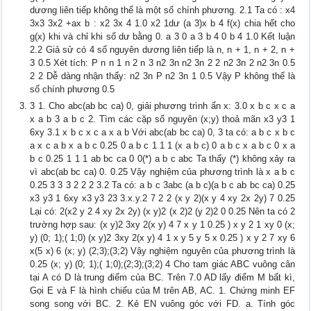
dương liên tiếp không thể là một số chính phương. 2.1 Ta có : x4
3x3 3x2 +ax b : x2 3x 4 1.0 x2 1dư (a 3)x b 4 f(x) chia hết cho
g(x) khi và chỉ khi số dư bằng 0. a 3 0 a 3 b 4 0 b 4 1.0 Kết luận
2.2 Giả sử có 4 số nguyên dương liên tiếp là n, n + 1, n + 2, n +
3 0.5 Xét tích: P n n 1 n 2 n 3 n2 3n n2 3n 2 2 n2 3n 2 n2 3n 0.5
2 2 Dễ dàng nhận thấy: n2 3n P n2 3n 1 0.5 Vậy P không thể là
số chính phương 0.5
3 1. Cho abc(ab bc ca) 0, giải phương trình ẩn x: 3.0 x b c x c a
x a b 3 a b c 2. Tìm các cặp số nguyên (x;y) thoả mãn x3 y3 1
6xy 3.1 x b c x c a x a b Với abc(ab bc ca) 0, 3 ta có: a b c x b c
a x c a b x a b c 0.25 0 a b c 1 1 1 (x a b c) 0 a b c x a b c 0 x a
b c 0.25 1 1 1 ab bc ca 0 0(*) a b c abc Ta thấy (*) không xảy ra
vì abc(ab bc ca) 0. 0.25 Vậy nghiệm của phương trình là x a b c
0.25 3 3 3 2 2 2 3.2 Ta có: a b c 3abc (a b c)(a b c ab bc ca) 0.25
x3 y3 1 6xy x3 y3 23 3.x.y.2 7 2 2 (x y 2)(x y 4 xy 2x 2y) 7 0.25
Lại có: 2(x2 y 2 4 xy 2x 2y) (x y)2 (x 2)2 (y 2)2 0 0.25 Nên ta có 2
trường hợp sau: (x y)2 3xy 2(x y) 4 7 x y 1 0.25 ) x y 2 1 xy 0 (x;
y) (0; 1);( 1;0) (x y)2 3xy 2(x y) 4 1 x y 5 y 5 x 0.25 ) x y 2 7 xy 6
x(5 x) 6 (x; y) (2;3);(3;2) Vậy nghiệm nguyên của phương trình là
0.25 (x; y) (0; 1);( 1;0);(2;3);(3;2) 4 Cho tam giác ABC vuông cân
tại A có D là trung điểm của BC. Trên 7.0 AD lấy điểm M bất kì,
Gọi E và F là hình chiếu của M trên AB, AC. 1. Chứng minh EF
song song với BC. 2. Kẻ EN vuông góc với FD. a. Tính góc