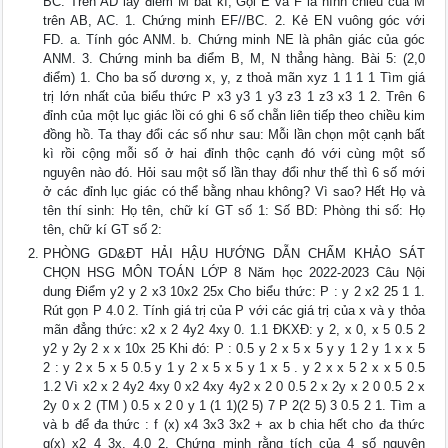
BC. Trên AD lấy điểm M bất kì, Gọi E và F là hình chiếu của M
trên AB, AC. 1. Chứng minh EF//BC. 2. Kẻ EN vuông góc với
FD. a. Tính góc ANM. b. Chứng minh NE là phân giác của góc
ANM. 3. Chứng minh ba điểm B, M, N thẳng hàng. Bài 5: (2,0
điểm) 1. Cho ba số dương x, y, z thoả mãn xyz 1 1 1 1 Tìm giá
trị lớn nhất của biểu thức P x3 y3 1 y3 z3 1 z3 x3 1 2. Trên 6
đỉnh của một lục giác lồi có ghi 6 số chẵn liên tiếp theo chiều kim
đồng hồ. Ta thay đổi các số như sau: Mỗi lần chọn một cạnh bất
kì rồi cộng mỗi số ở hai đỉnh thộc cạnh đó với cùng một số
nguyên nào đó. Hỏi sau một số lần thay đổi như thế thì 6 số mới
ở các đỉnh lục giác có thể bằng nhau không? Vì sao? Hết Họ và
tên thí sinh: Họ tên, chữ kí GT số 1: Số BD: Phòng thi số: Họ
tên, chữ kí GT số 2:
PHÒNG GD&ĐT HẢI HẬU HƯỚNG DẪN CHẤM KHẢO SÁT
CHỌN HSG MÔN TOÁN LỚP 8 Năm học 2022-2023 Câu Nội
dung Điểm y2 y 2 x3 10x2 25x Cho biểu thức: P : y 2 x2 25 1 1.
Rút gọn P 4.0 2. Tính giá trị của P với các giá trị của x và y thỏa
mãn đẳng thức: x2 x 2 4y2 4xy 0. 1.1 ĐKXĐ: y 2, x 0, x 5 0.5 2
y2 y 2y 2 x x 10x 25 Khi đó: P : 0.5 y 2 x 5 x 5 y y 1 2 y 1 x x 5
2 : y 2 x 5 x 5 0.5 y 1 y 2 x 5 x 5 y 1 x 5 . y 2 x x 5 2 x x 5 0.5
1.2 Vì x2 x 2 4y2 4xy 0 x2 4xy 4y2 x 2 0 0.5 2 x 2y x 2 0 0.5 2 x
2y 0 x 2 (TM ) 0.5 x 2 0 y 1 (1 1)(2 5) 7 P 2(2 5) 3 0.5 2 1. Tìm a
và b để đa thức : f (x) x4 3x3 3x2 + ax b chia hết cho đa thức
g(x) x2 4 3x. 4.0 2. Chứng minh rằng tích của 4 số nguyên