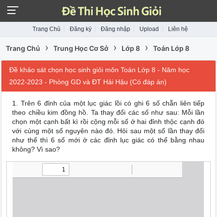
Trang Chủ
Đăng ký
Đăng nhập
Upload
Liên hệ
›
›
›
Trang Chủ
Trung Học Cơ Sở
Lớp 8
Toán Lớp 8
Đề khảo sát chọn học sinh giỏi môn Toán Lớp 8 - Năm học
2022-2023 - Phòng GD và ĐT Hải Hậu (Có đáp án)
1. Trên 6 đỉnh của một lục giác lồi có ghi 6 số chẵn liên tiếp
theo chiều kim đồng hồ. Ta thay đổi các số như sau: Mỗi lần
chọn một cạnh bất kì rồi cộng mỗi số ở hai đỉnh thộc cạnh đó
với cùng một số nguyên nào đó. Hỏi sau một số lần thay đổi
như thế thì 6 số mới ở các đỉnh lục giác có thể bằng nhau
không? Vì sao?