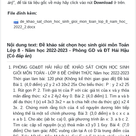
án)"
, để tải tài liệu gốc về máy hãy click vào nút
Download
ở trên.
File đính kèm:
de_khao_sat_chon_hoc_sinh_gioi_mon_toan_lop_8_nam_hoc_
2022_2.docx
Nội dung text: Đề khảo sát chọn học sinh giỏi môn Toán
Lớp 8 - Năm học 2022-2023 - Phòng GD và ĐT Hải Hậu
(Có đáp án)
PHÒNG GD&ĐT HẢI HẬU ĐỀ KHẢO SÁT CHỌN HỌC SINH
GIỎI MÔN TOÁN - LỚP 8 ĐỀ CHÍNH THỨC Năm học 2022-2023
Thời gian làm bài: 120 phút (Không kể thời gian giao đề) Đề bài
Bài 1: (4,0 điểm) y2 y 2 x3 10x2 25x Cho biểu thức: P : y 2 x2 25
1. Rút gọn P. 2. Tính giá trị của P với các giá trị của x và y thỏa
mãn đẳng thức: x2 x 2 4y2 4xy 0. Bài 2: (4,0 điểm) 1. Tìm a và b
để đa thức f (x) x4 3x3 3x2 + ax b chia hết cho đa thức g(x) x2 4
3x. 2. Chứng minh rằng tích của 4 số nguyên dương liên tiếp
không thể là một số chính phương. Bài 3: (3,0 điểm) x b c x c a
x a b 1. Cho abc (ab bc ca) 0, giải phương trình ẩn x: 3. a b c 2.
Tìm các cặp số nguyên (x;y) thoả mãn x3 y3 1 6xy. Bài 4: (7,0
điểm) Cho tam giác ABC vuông cân tại A có D là trung điểm của