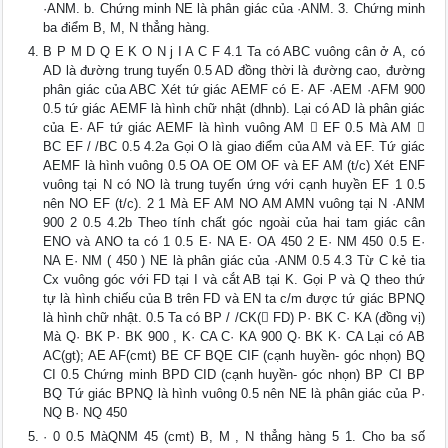
·ANM. b. Chứng minh NE là phân giác của ·ANM. 3. Chứng minh
ba điểm B, M, N thẳng hàng.
B P M D Q E K O N j I A C F 4.1 Ta có ABC vuông cân ở A, có
AD là đường trung tuyến 0.5 AD đồng thời là đường cao, đường
phân giác của ABC Xét tứ giác AEMF có E· AF ·AEM ·AFM 900
0.5 tứ giác AEMF là hình chữ nhật (dhnb). Lại có AD là phân giác
của E· AF tứ giác AEMF là hình vuông AM  EF 0.5 Mà AM 
BC EF / /BC 0.5 4.2a Gọi O là giao điểm của AM và EF. Tứ giác
AEMF là hình vuông 0.5 OA OE OM OF và EF AM (t/c) Xét ENF
vuông tại N có NO là trung tuyến ứng với cạnh huyền EF 1 0.5
nên NO EF (t/c). 2 1 Mà EF AM NO AM AMN vuông tại N ·ANM
900 2 0.5 4.2b Theo tính chất góc ngoài của hai tam giác cân
ENO và ANO ta có 1 0.5 E· NA E· OA 450 2 E· NM 450 0.5 E·
NA E· NM ( 450 ) NE là phân giác của ·ANM 0.5 4.3 Từ C kẻ tia
Cx vuông góc với FD tại I và cắt AB tại K. Gọi P và Q theo thứ
tự là hình chiếu của B trên FD và EN ta c/m được tứ giác BPNQ
là hình chữ nhật. 0.5 Ta có BP / /CK( FD) P· BK C· KA (đồng vị)
Mà Q· BK P· BK 900 , K· CA C· KA 900 Q· BK K· CA Lại có AB
AC(gt); AE AF(cmt) BE CF BQE CIF (cạnh huyền- góc nhọn) BQ
CI 0.5 Chứng minh BPD CID (cạnh huyền- góc nhọn) BP CI BP
BQ Tứ giác BPNQ là hình vuông 0.5 nên NE là phân giác của P·
NQ B· NQ 450
· 0 0.5 MàQNM 45 (cmt) B, M , N thẳng hàng 5 1. Cho ba số