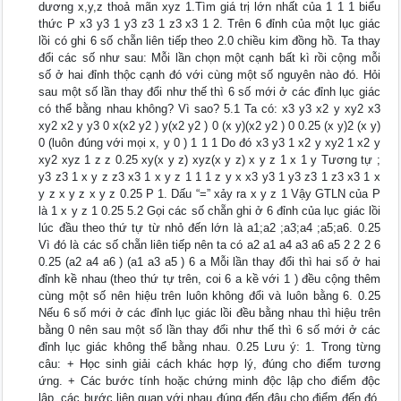
dương x,y,z thoả mãn xyz 1.Tìm giá trị lớn nhất của 1 1 1 biểu
thức P x3 y3 1 y3 z3 1 z3 x3 1 2. Trên 6 đỉnh của một lục giác
lồi có ghi 6 số chẵn liên tiếp theo 2.0 chiều kim đồng hồ. Ta thay
đổi các số như sau: Mỗi lần chọn một cạnh bất kì rồi cộng mỗi
số ở hai đỉnh thộc cạnh đó với cùng một số nguyên nào đó. Hỏi
sau một số lần thay đổi như thế thì 6 số mới ở các đỉnh lục giác
có thể bằng nhau không? Vì sao? 5.1 Ta có: x3 y3 x2 y xy2 x3
xy2 x2 y y3 0 x(x2 y2 ) y(x2 y2 ) 0 (x y)(x2 y2 ) 0 0.25 (x y)2 (x y)
0 (luôn đúng với mọi x, y 0 ) 1 1 1 Do đó x3 y3 1 x2 y xy2 1 x2 y
xy2 xyz 1 z z 0.25 xy(x y z) xyz(x y z) x y z 1 x 1 y Tương tự ;
y3 z3 1 x y z z3 x3 1 x y z 1 1 1 z y x x3 y3 1 y3 z3 1 z3 x3 1 x
y z x y z x y z 0.25 P 1. Dấu “=” xảy ra x y z 1 Vậy GTLN của P
là 1 x y z 1 0.25 5.2 Gọi các số chẵn ghi ở 6 đỉnh của lục giác lồi
lúc đầu theo thứ tự từ nhỏ đến lớn là a1;a2 ;a3;a4 ;a5;a6. 0.25
Vì đó là các số chẵn liên tiếp nên ta có a2 a1 a4 a3 a6 a5 2 2 2 6
0.25 (a2 a4 a6 ) (a1 a3 a5 ) 6 a Mỗi lần thay đổi thì hai số ở hai
đỉnh kề nhau (theo thứ tự trên, coi 6 a kề với 1 ) đều cộng thêm
cùng một số nên hiệu trên luôn không đổi và luôn bằng 6. 0.25
Nếu 6 số mới ở các đỉnh lục giác lồi đều bằng nhau thì hiệu trên
bằng 0 nên sau một số lần thay đổi như thế thì 6 số mới ở các
đỉnh lục giác không thể bằng nhau. 0.25 Lưu ý: 1. Trong từng
câu: + Học sinh giải cách khác hợp lý, đúng cho điểm tương
ứng. + Các bước tính hoặc chứng minh độc lập cho điểm độc
lập, các bước liên quan với nhau đúng đến đâu cho điểm đến đó.