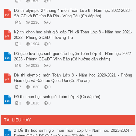
1
1520
0
Đề thi olympic 27 tháng 4 môn Toán Lớp 8 - Năm học 2022-2023 -
Sở GD và ĐT tỉnh Bà Rịa - Vũng Tàu (Có đáp án)
5
2236
0
Kỳ thi chọn học sinh giỏi cấp Thị xã Toán Lớp 8 - Năm học 2021-
2022 - Phòng GD&ĐT Hương Trà
1
1904
0
Đề giao lưu học sinh giỏi cấp huyện Toán Lớp 8 - Năm học 2022-
2023 - Phòng GD&ĐT Vĩnh Bảo (Có hướng dẫn chấm)
6
2032
0
Đề thi olympic môn Toán Lớp 8 - Năm học 2020-2021 - Phòng
Giáo dục và Đào tạo Quốc Oai (Có đáp án)
7
1830
0
Đề thi chọn học sinh giỏi Toán Lớp 8 (Có đáp án)
3
1816
0
TÀI LIỆU HAY
2 Đề thi học sinh giỏi môn Toán Lớp 8 - Năm học 2023-2024 -
Phòng GD và ĐT Quảng Xương (Có đáp án)