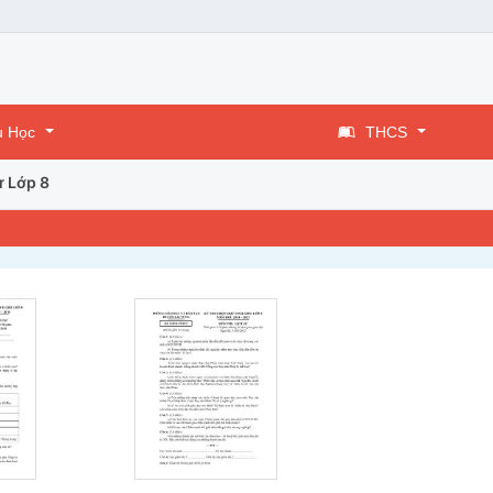
u Học
THCS
ử Lớp 8