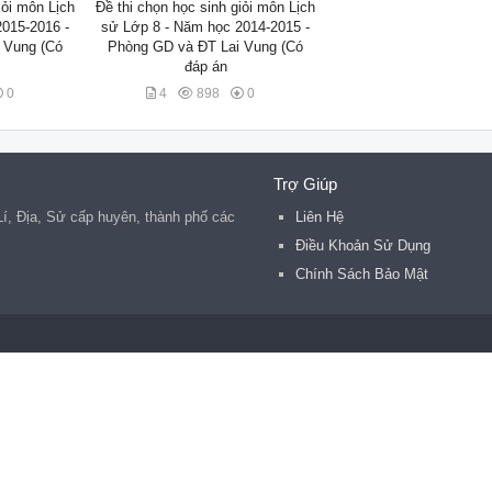
iỏi môn Lịch
Đề thi chọn học sinh giỏi môn Lịch
015-2016 -
sử Lớp 8 - Năm học 2014-2015 -
 Vung (Có
Phòng GD và ĐT Lai Vung (Có
đáp án
0
4
898
0
Trợ Giúp
 Lí, Địa, Sử cấp huyên, thành phố các
Liên Hệ
.
Điều Khoản Sử Dụng
Chính Sách Bảo Mật