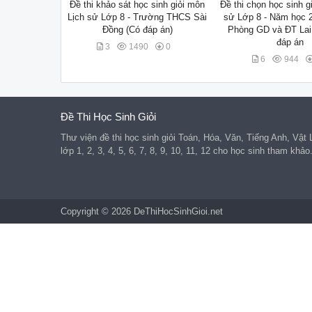
Đề thi khảo sát học sinh giỏi môn
Đề thi chọn học sinh g
Lịch sử Lớp 8 - Trường THCS Sài
sử Lớp 8 - Năm học 2
Đồng (Có đáp án)
Phòng GD và ĐT Lai
đáp án
3
1490
0
6
944
Đề Thi Học Sinh Giỏi
Thư viện đề thi học sinh giỏi Toán, Hóa, Văn, Tiếng Anh, Vật
lớp 1, 2, 3, 4, 5, 6, 7, 8, 9, 10, 11, 12 cho học sinh tham khảo
Copyright © 2026 DeThiHocSinhGioi.net