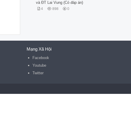
và ĐT Lai Vung (Có đáp án)
4
898
0
Mạng Xã Hội
Facebook
Youtube
Twitter