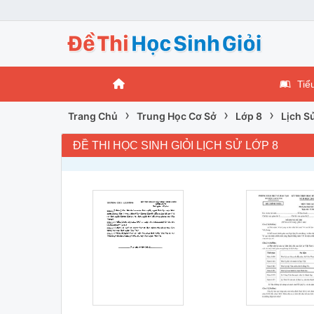
Tiể
›
›
›
Trang Chủ
Trung Học Cơ Sở
Lớp 8
Lịch S
ĐỀ THI HỌC SINH GIỎI LỊCH SỬ LỚP 8