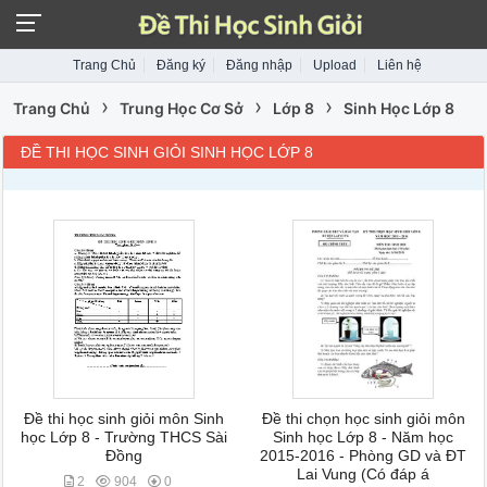
Trang Chủ
Đăng ký
Đăng nhập
Upload
Liên hệ
›
›
›
Trang Chủ
Trung Học Cơ Sở
Lớp 8
Sinh Học Lớp 8
ĐỀ THI HỌC SINH GIỎI SINH HỌC LỚP 8
Đề thi học sinh giỏi môn Sinh
Đề thi chọn học sinh giỏi môn
học Lớp 8 - Trường THCS Sài
Sinh học Lớp 8 - Năm học
Đồng
2015-2016 - Phòng GD và ĐT
Lai Vung (Có đáp á
2
904
0