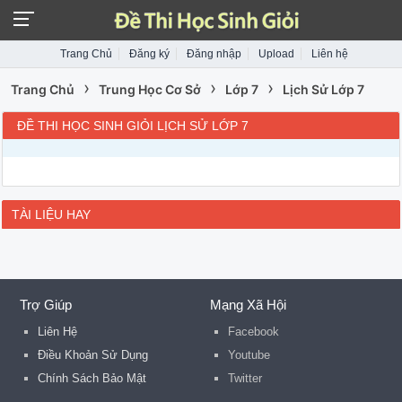
Trang Chủ
Đăng ký
Đăng nhập
Upload
Liên hệ
›
›
›
Trang Chủ
Trung Học Cơ Sở
Lớp 7
Lịch Sử Lớp 7
ĐỀ THI HỌC SINH GIỎI LỊCH SỬ LỚP 7
TÀI LIỆU HAY
Trợ Giúp
Mạng Xã Hội
Liên Hệ
Facebook
Điều Khoản Sử Dụng
Youtube
Chính Sách Bảo Mật
Twitter