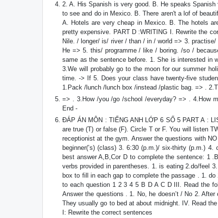
2. A. His Spanish is very good. B. He speaks Spanish v
to see and do in Mexico. B. There aren't a lof of beaut
A. Hotels are very cheap in Mexico. B. The hotels are
pretty expensive. PART D :WRITING I. Rewrite the corre
Nile. / longer/ is/ river / than / in / world => 3. practise
He => 5. this/ programme / like / boring. /so / because
same as the sentence before. 1. She is interested in w
3.We will probably go to the moon for our summer hol
time. -> If 5. Does your class have twenty-five stud
1.Pack /lunch /lunch box /instead /plastic bag. => . 2.T
=> . 3.How /you /go /school /everyday? => . 4.How mu
End -
ĐÁP ÁN MÔN : TIẾNG ANH LỚP 6 SỐ 5 PART A : LISTENI
are true (T) or false (F). Circle T or F. You will liste
receptionist at the gym. Answer the questions wi
beginner(’s) (class) 3. 6:30 (p.m.)/ six-thirty (p.m
best answer A,B,Cor D to complete the sentence: 1 .B ,2
verbs provided in parentheses. 1. is eating 2.do/feel 
box to fill in each gap to complete the passage . 1. d
to each question 1 2 3 4 5 B D A C D III. Read the fo
Answer the questions . 1. No, he doesn’t / No 2. After 
They usually go to bed at about midnight. IV. Read t
I: Rewrite the correct sentences