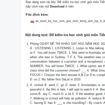
Bạn đang xem tài liệu
"Đề kiểm tra học sinh giỏi môn Ti
hãy click vào nút
Download
ở trên.
File đính kèm:
de_kiem_tra_hoc_sinh_gioi_mon_tieng_anh_lop_6_
Nội dung text: Đề kiểm tra học sinh giỏi môn Ti
Phòng GD-ĐT ĐỀ THI KHẢO SAT HSG NĂM HỌC 2021 -2
A : LISTENING I. LISTENING 1. Listen to Mai talking ab
or F. You will listen TWICE. 1. Mai went to Australia w
when she was in Sydney. T F 4. The weather was cool
conversation between a customer and a reception
NUMBER. You will listen TWICE. 1. What sports are the
class time did the customer choose? ___ 4. What sh
FOCUS I. Choose the best answer A,B,Cor D to complete
D. so 2. My father first DaLat in 2010.
A. visited B. went C. go D. been 3. Amsterdam is one
peaceful 4. the film is late, I will wait to watch it. A
some B. any C. much D. a lot 6. If the weather good, I .
7. Walking to school will help air pollution. A. reduce
C. having D. has 9. ___ is she travelling? - By coach