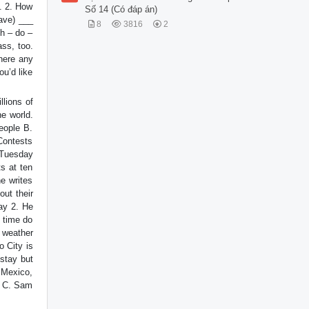
. 2. How
Số 14 (Có đáp án)
eave) ___
8
3816
2
ch – do –
ss, too.
there any
ou’d like
llions of
he world.
people B.
Contests
, Tuesday
s at ten
e writes
out their
ay 2. He
t time do
 weather
o City is
 stay but
t Mexico,
l C. Sam