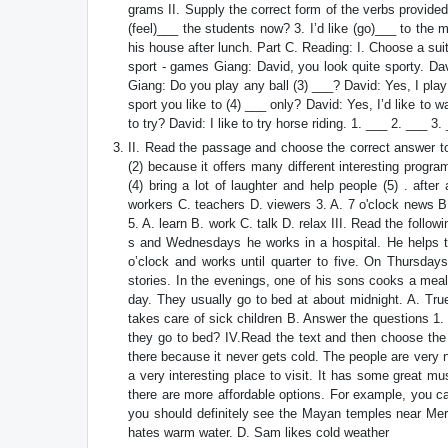
grams II. Supply the correct form of the verbs provid
(feel)___ the students now? 3. I’d like (go)___ to the 
his house after lunch. Part C. Reading: I. Choose a sui
sport - games Giang: David, you look quite sporty. Da
Giang: Do you play any ball (3) ___? David: Yes, I pla
sport you like to (4) ___ only? David: Yes, I’d like to w
to try? David: I like to try horse riding. 1. ___ 2. ___ 3
II. Read the passage and choose the correct answer to 
(2) because it offers many different interesting progr
(4) bring a lot of laughter and help people (5) . after
workers C. teachers D. viewers 3. A. 7 o'clock news 
5. A. learn B. work C. talk D. relax III. Read the fol
s and Wednesdays he works in a hospital. He helps to 
o’clock and works until quarter to five. On Thursda
stories. In the evenings, one of his sons cooks a meal
day. They usually go to bed at about midnight. A. Tru
takes care of sick children B. Answer the questions 1.
they go to bed? IV.Read the text and then choose the 
there because it never gets cold. The people are very 
a very interesting place to visit. It has some great m
there are more affordable options. For example, you ca
you should definitely see the Mayan temples near Mer
hates warm water. D. Sam likes cold weather