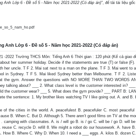
ếng Anh Lớp 6 - Đề số 5 - Năm học 2021-2022 (Có đáp án)"
, để tải tài liệu g
de_so_5_nam_ho.pdf
ếng Anh Lớp 6 - Đề số 5 - Năm học 2021-2022 (Có đáp án)
022 Trường THCS Môn: Tiếng Anh 6 Thời gian : 120 phút (Kể cả giao 
out her summer holiday. Decide if the statements are true (T) or false (F).
ith her uncle. T F 2. Mai sat next to a man on the plane. T F 3. Mai went to 
 in Sydney. T F 5. Mai liked Sydney better than Melbourne. T F 2. Liste
ist at the gym. Answer the questions with NO MORE THAN TWO WORDS A
y talking about? ___ 2. What class level is the customer interested in? ___
ould the customer wear? ___ 5. What does the gym provide? ___ PART B: 
 the sentence: 1. My brother likes watching TV I like going out. A. and B. b
 of the cities in the world. A. peacefulest B. peacefuler C. most peaceful
. Because B. When C. But D. Although 5. There aren’t good films on TV at the m
 camping with classmates. A. is / will go B. is / go C. will be / go D. will be 
 B. reuse C. recycle D. refill 8. We might a robot do our housework. A. have B
. A. How B. Where C. Why D. When 10. I need a ___ eggs. A. kilos B. dozen C.