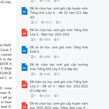
7
7150
6
ốc về máy
Đề thi chọn học sinh giỏi cấp huyện môn
Tiếng Anh Lớp 6 - Hệ 10 năm (Có đáp
án)
11
5517
2
Đề thi chọn học sinh giỏi môn Tiếng Anh
Lớp 6 - Năm học 2021-2022
5
4994
0
đề) PART
Đề ôn thi học sinh giỏi môn Tiếng Anh
 Circle T
Khối 6
a concert
4
4486
4
n to the
ND/OR A
Đề thi chọn học sinh giỏi cấp trường
 3. What
môn Tiếng Anh Lớp 6 (Có đáp án)
LANGUAGE
8
4438
0
ut C. or
Đề kiểm tra học sinh giỏi môn Tiếng Anh
Lớp 6 - Đề số 3 - Năm học 2021-2022
 D. more
(Có đáp án)
oment. A.
7
4316
1
/ will go
. to have
Đề thi chọn học sinh giỏi cấp huyện năm
 bowl D.
học 2021-2022 môn Tiếng Anh Lớp 6 -