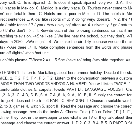
ery well. C. He is Spanish D. He doesn't speak Spanish very well. 3. A. Ther
iful places in Mexico. C. Mexico is a dirty place. D. Tourists never come to M
n't comfortable there. C. Hotels are all poor in Mexico. D. The hotels in Me
ct sentences 1. Alice/ like /sports /much/ doing/ very/ doesn’t. => 2. the / 
/ do / table tennis / ? / you / How / playing/ often => 4. university. / go / not/ to
 / I/ it’s/ don’t => . II. Rewrite each of the following sentences so that it 
atching television. ->She likes 2.We live near the school, but they don’t. ->
idays in 2050. ->We might . 4. We make the air dirty because we use the car
ents? ->Are there .? III. Make complete sentences from the words and phrase
urn off /lights/ when /not use.
ch/this plasma TV/cost? => . 5.She /have to/ bring /two side together. => 
NG 1. Listen to Mai talking about her summer holiday. Decide if the st
n TWICE. 1. F 2. F 3. T 4. F 5. T 2. Listen to the conversation between a custo
th NO MORE THAN TWO WORDS AND/OR A NUMBER. You will listen TWICE. 1.
.) 4. comfortable clothes 5. carpets, towels PART B : LANGUAGE FOCUS I. Ch
. A ,3. C, 4.D, 5. B ,6. A, 7.A ,8. A, 9. A, 10. B, II. Supply the correct fo
3. to go 4. does not like 5. left PART C. READING: I. Choose a suitable word
o 2. to 3. games 4. watch 5. sport II. Read the passage and choose the corre
llowing passage then do the tasks A. Choose True ( T ) or False ( F ) 1- F ,
dinner they look in the newspaper to see what’s on TV or they talk about thei
he passage and choose the correct answer. 1. D 2. C 3. B 4. B 5. D PART D 