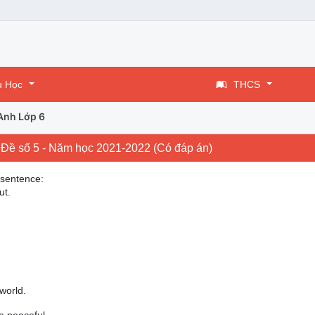
u Học
THCS
Anh Lớp 6
- Đề số 5 - Năm học 2021-2022 (Có đáp án)
 sentence:
ut.
world.