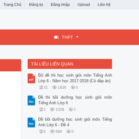
Trang Chủ
Đăng ký
Đăng nhập
Upload
Liên hệ
THPT
TÀI LIỆU LIÊN QUAN
Bộ đề thi học sinh giỏi môn Tiếng Anh
Lớp 6 - Năm học 2017-2018 (Có đáp án)
31
1836
0
Đề thi bồi dưỡng học sinh giỏi môn
Tiếng Anh Lớp 6
3
1338
2
Đề bồi dưỡng học sinh giỏi môn Tiếng
Anh Lớp 6 - Đề 4
6
888
0