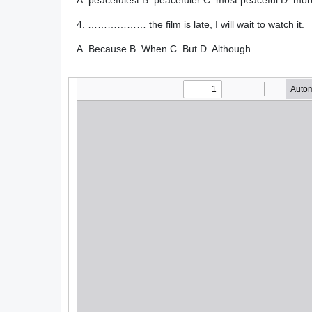
A. peacefulest B. peacefuler C. most peaceful D. mor
4. ……………… the film is late, I will wait to watch it.
A. Because B. When C. But D. Although