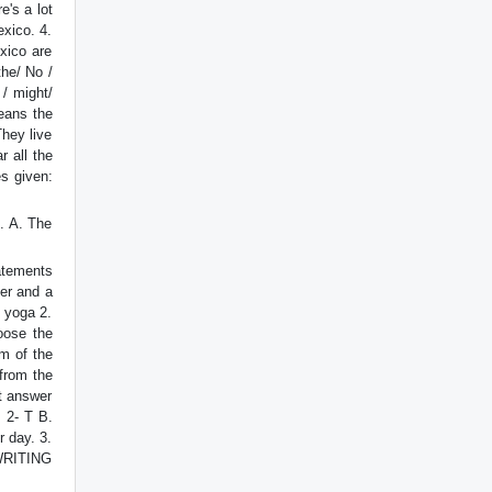
e's a lot
exico. 4.
xico are
the/ No /
 / might/
means the
They live
 all the
s given:
. A. The
atements
mer and a
 yoga 2.
oose the
rm of the
 from the
ct answer
 2- T B.
r day. 3.
:WRITING