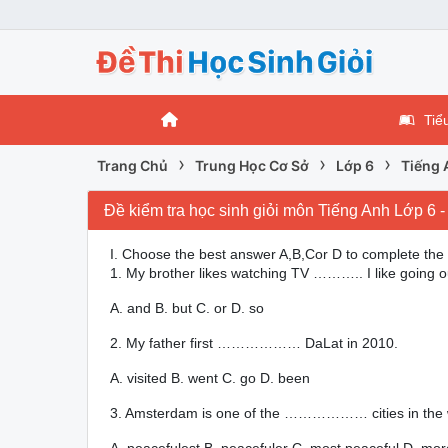
Tiể
›
›
›
Trang Chủ
Trung Học Cơ Sở
Lớp 6
Tiếng 
Đề kiểm tra học sinh giỏi môn Tiếng Anh Lớp 6 
I. Choose the best answer A,B,Cor D to complete the
1. My brother likes watching TV ……….. I like going o
A. and B. but C. or D. so
2. My father first ……………… DaLat in 2010.
A. visited B. went C. go D. been
3. Amsterdam is one of the ……………… cities in the 