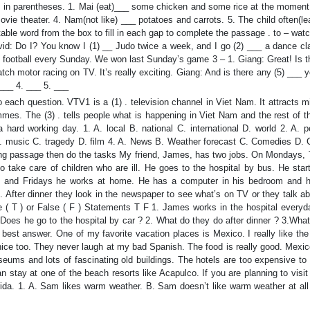
ed in parentheses. 1. Mai (eat)___ some chicken and some rice at the moment
movie theater. 4. Nam(not like) ___ potatoes and carrots. 5. The child often(l
table word from the box to fill in each gap to complete the passage . to – wat
vid: Do I? You know I (1) __ Judo twice a week, and I go (2) ___ a dance cla
y football every Sunday. We won last Sunday’s game 3 – 1. Giang: Great! Is 
atch motor racing on TV. It’s really exciting. Giang: And is there any (5) ___ y
. ___ 4. ___ 5. ___
each question. VTV1 is a (1) . television channel in Viet Nam. It attracts mi
ammes. The (3) . tells people what is happening in Viet Nam and the rest of t
 a hard working day. 1. A. local B. national C. international D. world 2. A. 
B. music C. tragedy D. film 4. A. News B. Weather forecast C. Comedies D. 
lowing passage then do the tasks My friend, James, has two jobs. On Mondays
take care of children who are ill. He goes to the hospital by bus. He start
ys and Fridays he works at home. He has a computer in his bedroom and h
. After dinner they look in the newspaper to see what’s on TV or they talk ab
e ( T ) or False ( F ) Statements T F 1. James works in the hospital everyd
 Does he go to the hospital by car ? 2. What do they do after dinner ? 3.Wha
best answer. One of my favorite vacation places is Mexico. I really like the
nice too. They never laugh at my bad Spanish. The food is really good. Mexic
useums and lots of fascinating old buildings. The hotels are too expensive to
n stay at one of the beach resorts like Acapulco. If you are planning to visi
ida. 1. A. Sam likes warm weather. B. Sam doesn’t like warm weather at al