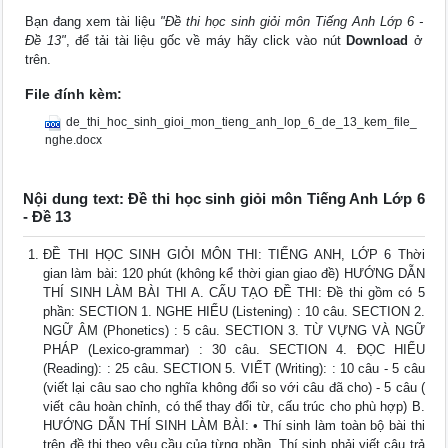
Bạn đang xem tài liệu
"Đề thi học sinh giỏi môn Tiếng Anh Lớp 6 -
Đề 13"
, để tải tài liệu gốc về máy hãy click vào nút
Download
ở
trên.
File đính kèm:
de_thi_hoc_sinh_gioi_mon_tieng_anh_lop_6_de_13_kem_file_
nghe.docx
Nội dung text: Đề thi học sinh giỏi môn Tiếng Anh Lớp 6
- Đề 13
ĐỀ THI HỌC SINH GIỎI MÔN THI: TIẾNG ANH, LỚP 6 Thời
gian làm bài: 120 phút (không kể thời gian giao đề) HƯỚNG DẪN
THÍ SINH LÀM BÀI THI A. CẤU TẠO ĐỀ THI: Đề thi gồm có 5
phần: SECTION 1. NGHE HIỂU (Listening) : 10 câu. SECTION 2.
NGỮ ÂM (Phonetics) : 5 câu. SECTION 3. TỪ VỰNG VÀ NGỮ
PHÁP (Lexico-grammar) : 30 câu. SECTION 4. ĐỌC HIỂU
(Reading): : 25 câu. SECTION 5. VIẾT (Writing): : 10 câu - 5 câu
(viết lại câu sao cho nghĩa không đổi so với câu đã cho) - 5 câu (
viết câu hoàn chỉnh, có thể thay đổi từ, cấu trúc cho phù hợp) B.
HƯỚNG DẪN THÍ SINH LÀM BÀI: • Thí sinh làm toàn bộ bài thi
trên đề thi theo yêu cầu của từng phần. Thí sinh phải viết câu trả