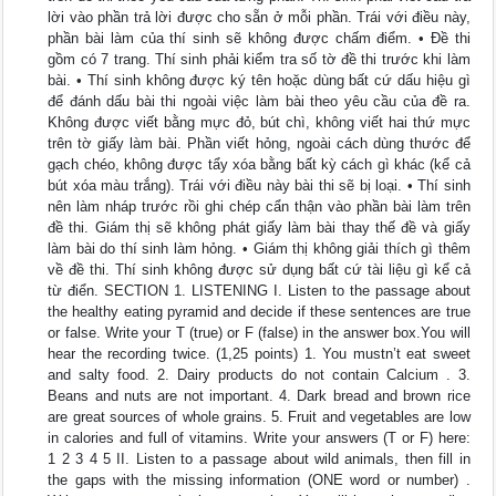
lời vào phần trả lời được cho sẵn ở mỗi phần. Trái với điều này,
phần bài làm của thí sinh sẽ không được chấm điểm. • Đề thi
gồm có 7 trang. Thí sinh phải kiểm tra số tờ đề thi trước khi làm
bài. • Thí sinh không được ký tên hoặc dùng bất cứ dấu hiệu gì
để đánh dấu bài thi ngoài việc làm bài theo yêu cầu của đề ra.
Không được viết bằng mực đỏ, bút chì, không viết hai thứ mực
trên tờ giấy làm bài. Phần viết hỏng, ngoài cách dùng thước để
gạch chéo, không được tẩy xóa bằng bất kỳ cách gì khác (kể cả
bút xóa màu trắng). Trái với điều này bài thi sẽ bị loại. • Thí sinh
nên làm nháp trước rồi ghi chép cẩn thận vào phần bài làm trên
đề thi. Giám thị sẽ không phát giấy làm bài thay thế đề và giấy
làm bài do thí sinh làm hỏng. • Giám thị không giải thích gì thêm
về đề thi. Thí sinh không được sử dụng bất cứ tài liệu gì kể cả
từ điển. SECTION 1. LISTENING I. Listen to the passage about
the healthy eating pyramid and decide if these sentences are true
or false. Write your T (true) or F (false) in the answer box.You will
hear the recording twice. (1,25 points) 1. You mustn’t eat sweet
and salty food. 2. Dairy products do not contain Calcium . 3.
Beans and nuts are not important. 4. Dark bread and brown rice
are great sources of whole grains. 5. Fruit and vegetables are low
in calories and full of vitamins. Write your answers (T or F) here:
1 2 3 4 5 II. Listen to a passage about wild animals, then fill in
the gaps with the missing information (ONE word or number) .