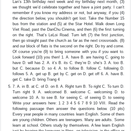
Lan’s 13th birthday next week and my birthday next month, (3)
we thought we’d celebrate together and have a joint party. I can’t
remember if you know my address or not, but anyway, if you (4)
the direction below, you shouldn’t get lost. Take the Number 15
bus from the station and (5) at the Star Hotel. Walk down Long
Viet Road, past the DanChu Cinema, and then (6) the first turning
on the right. That’s LeLoi Road. Turn left (7) the first junction,
then go straight past the church as far as the next crossroads. (8)
and our block of flats is the second on the right. Do try and come.
Of course you’re (9) to bring someone with you if you want to.
Look forward (10) you then! 1. A. have B. are having C. going to
have D. will has 2. A. it’s B. its C. they’re D. she’s 3. A. too B.
but C. because D. so 4. A. to follow B. follow C. following D.
follows 5. A. get up B. get by C. get on D. get off 6. A. have B.
get C. take D. bring Trang 4
7. A. in B. at C. of D. on 8. A. Right turn B. To right C. To turn D.
Turn right 9. A. welcomed B. welcome C. welcoming D. to
welcome 10. A. to see B. for seeing C. of seeing D. to seeing
Write your answers here: 1 2 3 4 5 6 7 8 9 10 VIII. Read the
following passage then answer the questions below. (10 pts)
Every year people in many countries learn English. Some of them
are young children. Others are teenagers. Many are adults. Some
learn at school. Others study by themselves. A few learn English
just by hearing the language in films, on television, in the office or