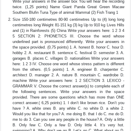
Write your answers in the answer box You will hear the recording
twice. (1,25 points) Name Giant Panda Great Green Macaw
Southern Blufin Tuna Type of animal Mammal (2) Fish Trang 1
Size 150-180 centimetres 80-90 centimetres Up to (4) long long
centimetres long Weight 81-151 kg (3) kg Up to 910 kg Lives Hills
and (1) in Rainforests (5) China Write your answers here: 1 2 3 4
5 SECTION 2: PHONETICS III. Choose the word whose
underlined part is pronounced differently. Write your answers in
the space provided. (0,75 points) 1. A. honest B. honor C. hour D.
hobby 2. A. restaurant B. sentence C. festival D. semester 3. A.
garages B. places C. villages D. nationalities Write your answers
here: 1 2 3 IV. Choose one word whose stress pattern is different
from the others. (0,5 points) 1. A. engineer B. charpenter C.
architect D. manager 2. A. nature B. mountain C. wardrobe D.
machine Write your answers here: 1 2 SECTION 3. LEXICO -
GRAMMAR V. Choose the correct answer(s) to complete each of
the following sentences. Write your answers in the space
provided. There are some questions which has more than ONE
correct answer.( 6,25 points) 1. I don’t like brown rice. Don’t you
have ? A. white ones B. any white C. no white D. a white 2.
Would you like that for you? A. me doing B. that I do C. me do D.
me to do 3. Can you see any people in the house? A. Only a little
B. Only few C. Only a few D. Only little 4. It’s very hot.
swimming? A. Why don’t we go B. Let’s go C. What about go D.