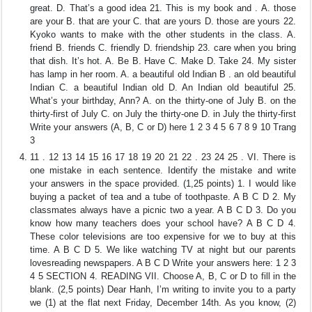
great. D. That’s a good idea 21. This is my book and . A. those
are your B. that are your C. that are yours D. those are yours 22.
Kyoko wants to make with the other students in the class. A.
friend B. friends C. friendly D. friendship 23. care when you bring
that dish. It’s hot. A. Be B. Have C. Make D. Take 24. My sister
has lamp in her room. A. a beautiful old Indian B . an old beautiful
Indian C. a beautiful Indian old D. An Indian old beautiful 25.
What’s your birthday, Ann? A. on the thirty-one of July B. on the
thirty-first of July C. on July the thirty-one D. in July the thirty-first
Write your answers (A, B, C or D) here 1 2 3 4 5 6 7 8 9 10 Trang
3
11 . 12 13 14 15 16 17 18 19 20 21 22 . 23 24 25 . VI. There is
one mistake in each sentence. Identify the mistake and write
your answers in the space provided. (1,25 points) 1. I would like
buying a packet of tea and a tube of toothpaste. A B C D 2. My
classmates always have a picnic two a year. A B C D 3. Do you
know how many teachers does your school have? A B C D 4.
These color televisions are too expensive for we to buy at this
time. A B C D 5. We like watching TV at night but our parents
lovesreading newspapers. A B C D Write your answers here: 1 2 3
4 5 SECTION 4. READING VII. Choose A, B, C or D to fill in the
blank. (2,5 points) Dear Hanh, I’m writing to invite you to a party
we (1) at the flat next Friday, December 14th. As you know, (2)