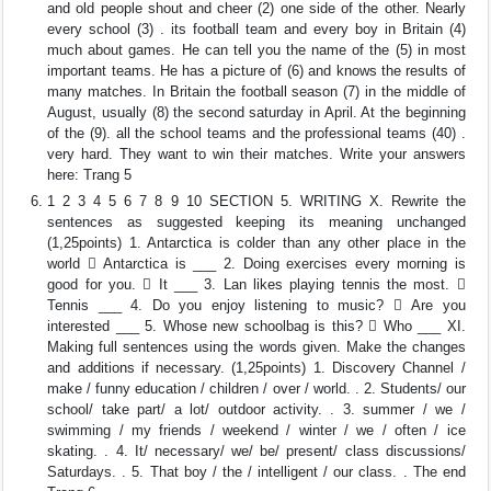
and old people shout and cheer (2) one side of the other. Nearly
every school (3) . its football team and every boy in Britain (4)
much about games. He can tell you the name of the (5) in most
important teams. He has a picture of (6) and knows the results of
many matches. In Britain the football season (7) in the middle of
August, usually (8) the second saturday in April. At the beginning
of the (9). all the school teams and the professional teams (40) .
very hard. They want to win their matches. Write your answers
here: Trang 5
1 2 3 4 5 6 7 8 9 10 SECTION 5. WRITING X. Rewrite the
sentences as suggested keeping its meaning unchanged
(1,25points) 1. Antarctica is colder than any other place in the
world  Antarctica is ___ 2. Doing exercises every morning is
good for you.  It ___ 3. Lan likes playing tennis the most. 
Tennis ___ 4. Do you enjoy listening to music?  Are you
interested ___ 5. Whose new schoolbag is this?  Who ___ XI.
Making full sentences using the words given. Make the changes
and additions if necessary. (1,25points) 1. Discovery Channel /
make / funny education / children / over / world. . 2. Students/ our
school/ take part/ a lot/ outdoor activity. . 3. summer / we /
swimming / my friends / weekend / winter / we / often / ice
skating. . 4. It/ necessary/ we/ be/ present/ class discussions/
Saturdays. . 5. That boy / the / intelligent / our class. . The end