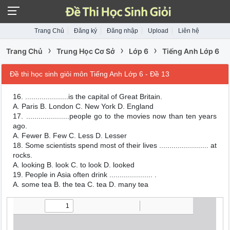
Trang Chủ
Đăng ký
Đăng nhập
Upload
Liên hệ
›
›
›
Trang Chủ
Trung Học Cơ Sở
Lớp 6
Tiếng Anh Lớp 6
Đề thi học sinh giỏi môn Tiếng Anh Lớp 6 - Đề 13
16. .....................is the capital of Great Britain.
A. Paris B. London C. New York D. England
17. .....................people go to the movies now than ten years
ago.
A. Fewer B. Few C. Less D. Lesser
18. Some scientists spend most of their lives ........................ at
rocks.
A. looking B. look C. to look D. looked
19. People in Asia often drink ..................... .
A. some tea B. the tea C. tea D. many tea