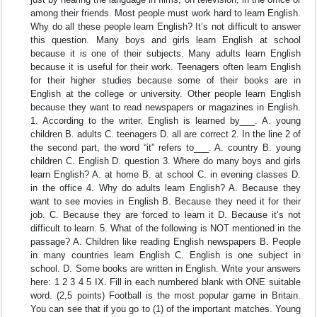
among their friends. Most people must work hard to learn English.
Why do all these people learn English? It’s not difficult to answer
this question. Many boys and girls learn English at school
because it is one of their subjects. Many adults learn English
because it is useful for their work. Teenagers often learn English
for their higher studies because some of their books are in
English at the college or university. Other people learn English
because they want to read newspapers or magazines in English.
1. According to the writer. English is learned by___. A. young
children B. adults C. teenagers D. all are correct 2. In the line 2 of
the second part, the word “it” refers to___. A. country B. young
children C. English D. question 3. Where do many boys and girls
learn English? A. at home B. at school C. in evening classes D.
in the office 4. Why do adults learn English? A. Because they
want to see movies in English B. Because they need it for their
job. C. Because they are forced to learn it D. Because it’s not
difficult to learn. 5. What of the following is NOT mentioned in the
passage? A. Children like reading English newspapers B. People
in many countries learn English C. English is one subject in
school. D. Some books are written in English. Write your answers
here: 1 2 3 4 5 IX. Fill in each numbered blank with ONE suitable
word. (2,5 points) Football is the most popular game in Britain.
You can see that if you go to (1) of the important matches. Young