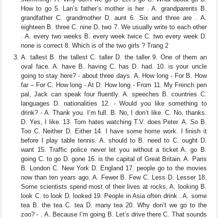
How to go 5. Lan’s father’s mother is her . A. grandparents B.
grandfather C. grandmother D. aunt 6. Six and three are . A.
eighteen B. three C. nine D. two 7. We usually write to each other
. A. every two weeks B. every week twice C. two every week D.
none is correct 8. Which is of the two girls ? Trang 2
A. tallest B. the tallest C. taller D. the taller 9. One of them an
oval face. A. have B. having C. has D. had. 10. is your uncle
going to stay here? - about three days. A. How long - For B. How
far – For C. How long - At D. How long - From 11. My French pen
pal, Jack can speak four fluently. A. speeches B. countries C.
languages D. nationalities 12. - Would you like something to
drink? - A. Thank you. I’m full. B. No, I don’t like. C. No, thanks.
D. Yes, I like. 13. Tom hates watching T.V. does Peter. A. So B.
Too C. Neither D. Either 14. I have some home work. I finish it
before I play table tennis. A. should to B. need to C. ought D.
want 15. Traffic police never let you without a ticket A. go B.
going C. to go D. gone 16. is the capital of Great Britain. A. Paris
B. London C. New York D. England 17. people go to the movies
now than ten years ago. A. Fewer B. Few C. Less D. Lesser 18.
Some scientists spend most of their lives at rocks. A. looking B.
look C. to look D. looked 19. People in Asia often drink . A. some
tea B. the tea C. tea D. many tea 20. Why don’t we go to the
zoo? - . A. Because I’m going B. Let’s drive there C. That sounds