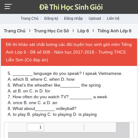
Trang Chủ
Đăng ký
Đăng nhập
Upload
Liên hệ
›
›
›
Trang Chủ
Trung Học Cơ Sở
Lớp 6
Tiếng Anh Lớp 6
Đề thi khảo sát chất lượng các đội tuyển học sinh giỏi môn Tiếng
Anh Lớp 6 - Đề số 608 - Năm học 2017-2018 - Trường THCS
Liễn Sơn (Có đáp án)
5. ________ language do you speak? I speak Vietnamese.
A. which B. where C. when D. how
6. What’s the wheather like________ the spring.
A. at B. on C. in D. for
7. How often do you watch TV? _________ a week
A. once B. one C. a D. an
8. What about________ volleyball?
A. to play B. playing C. to playing D. is playing