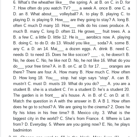
6. What’s the wheather like___ the spring. A. at B. on C. in D. for
7. How often do you watch TV? ___ a week A. once B. one C. a
D. an 8. What about___ volleyball? A. to play B. playing C. to
playing D. is playing 9. How___ are they going to stay? A. long B.
often C much D many 10. How___ milk do his cows produce. A.
much B. many C. long D. often 11. He grows___ fruit trees. A. a
B. a few C. a little D. little 12. He is___ aerobics now. A. playing
B. doing C. to do D. do 13. Would you like___ soda? A. some B.
any C. a D. an 14. Mai___ a dozen eggs. A. drink B. need C.
needs D. to need 15. Does he like soccer? ___ . o, he doesn’t B.
No, he does C. No, he like not D. No, he not like 16. What do you
do___ your free time? A. in B. on C. at D. for 17. ___ oranges are
there? There are four. A. How many B. How much C. How often
D. How long 18. You___ stop. hat sign says “stop”. A. can B.
mustn’t C. must D. musts 19. What do you do? ___ A. you are a
student B. she is a student C. I’m a student D. he’s a student 20.
The garden is in front___ ai’s house. A. in B. of C. on D. at II.
Match the question in A with the answer in B. A B 1. How often
does he go to school? A. We are going to the cinema? 2. Does he
fly his kites in his free time? B. Mexico city. 3. What is the
biggest city in the world? C. She’s from France. 4. Where is Lan
from? D. Everyday. 5. Where are you going now? E. No, he plays
badminton