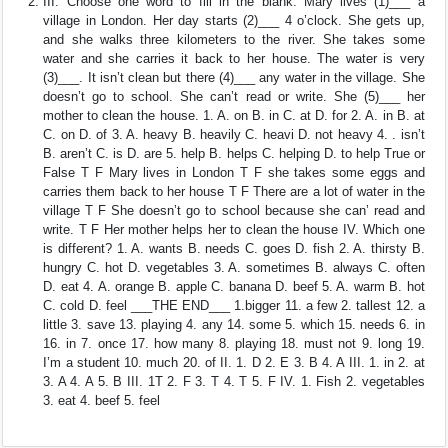
III. Choose one word to fill in the blank. Mary lives (1)___ a
village in London. Her day starts (2)___ 4 o’clock. She gets up,
and she walks three kilometers to the river. She takes some
water and she carries it back to her house. The water is very
(3)___. It isn’t clean but there (4)___ any water in the village. She
doesn’t go to school. She can’t read or write. She (5)___ her
mother to clean the house. 1. A. on B. in C. at D. for 2. A. in B. at
C. on D. of 3. A. heavy B. heavily C. heavi D. not heavy 4. . isn’t
B. aren’t C. is D. are 5. help B. helps C. helping D. to help True or
False T F Mary lives in London T F she takes some eggs and
carries them back to her house T F There are a lot of water in the
village T F She doesn’t go to school because she can’ read and
write. T F Her mother helps her to clean the house IV. Which one
is different? 1. A. wants B. needs C. goes D. fish 2. A. thirsty B.
hungry C. hot D. vegetables 3. A. sometimes B. always C. often
D. eat 4. A. orange B. apple C. banana D. beef 5. A. warm B. hot
C. cold D. feel ___THE END___ 1.bigger 11. a few 2. tallest 12. a
little 3. save 13. playing 4. any 14. some 5. which 15. needs 6. in
16. in 7. once 17. how many 8. playing 18. must not 9. long 19.
I’m a student 10. much 20. of II. 1. D 2. E 3. B 4. A III. 1. in 2. at
3. A 4. A 5. B III. 1T 2. F 3. T 4. T 5. F IV. 1. Fish 2. vegetables
3. eat 4. beef 5. feel