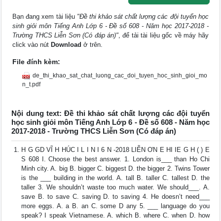
Bạn đang xem tài liệu
"Đề thi khảo sát chất lượng các đội tuyển học
sinh giỏi môn Tiếng Anh Lớp 6 - Đề số 608 - Năm học 2017-2018 -
Trường THCS Liễn Sơn (Có đáp án)"
, để tải tài liệu gốc về máy hãy
click vào nút
Download
ở trên.
File đính kèm:
de_thi_khao_sat_chat_luong_cac_doi_tuyen_hoc_sinh_gioi_mo
n_t.pdf
Nội dung text: Đề thi khảo sát chất lượng các đội tuyển
học sinh giỏi môn Tiếng Anh Lớp 6 - Đề số 608 - Năm học
2017-2018 - Trường THCS Liễn Sơn (Có đáp án)
H G GD VĨ H HÚC I L I N I 6 N -2018 LIỄN ƠN E HI IE G H ( ) E
S 608 I. Choose the best answer. 1. London is___ than Ho Chi
Minh city. A. big B. bigger C. biggest D. the bigger 2. Twins Tower
is the ___ building in the world. A. tall B. taller C. tallest D. the
taller 3. We shouldn’t waste too much water. We should___. A.
save B. to save C. saving D. to saving 4. He doesn’t need___
more eggs. A. a B. an C. some D any 5. ___ language do you
speak? I speak Vietnamese. A. which B. where C. when D. how