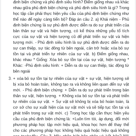
định biện chứng và phủ định siêu hình? Điểm giống nhau và khác
nhau giữa phủ định biện chứng và phủ định siêu hình là gì? Trong
học tập cần phải thực hiện yêu cầu của phủ định biện chứng như
thế nào để ngày càng tiến bộ? Đáp án câu 2. a) Khái niệm - Phủ
định biện chứng là sự phủ định được diễn ra do sự phát triển của
bản thân sự vật và hiện tượng, có kế thừa những yếu tố tích
cực của sự vật và hiện tượng cũ để phát triển sự vật và hiện
tượng mới. - Phủ định siêu hình là sự phủ định được diễn ra do
sự can thiệp, sự tác đông từ bên ngoài, cản trở hoặc xóa bỏ sự
tồn tại và phát triển tự nhiên của sự vật. b) Điểm giống nhau,
khác nhau * Giống: Xóa bỏ sự tồn tại của sự vật, hiện tượng *
Khác: -Phủ định siêu hình: + Diễn ra do sự can thiệp, tác động từ
bên ngoài
+ xóa bỏ sự tồn tại tự nhiên của sự vật + sự vật, hiện tượng sẽ
bị xóa bỏ hoàn toàn, không tạo ra và không liên quan đến sự vật
mới. - Phủ định biện chứng: + Diễn ra dọ sự phát triển trong bản
thân sự vật, hiện tượng. + Không xóa bỏ sự tồn tại và phát triển
tự nhiên của sự vật. + Sự vật sẽ không bị xóa bỏ hoàn toàn, là
cơ sở cho sự xuất hiện của sự vật mới và sẽ tiếp tục tồn tại và
phát triển trong sự vật mới. c) Trong học tập cần thực hiện yêu
cầu của phủ định biện chứng là: +Luôn tìm tòi, áp dụng, đổi mới
phương pháp học tập mới hiệu quả, khoa học hơn để thay thế
cho các phương pháp học không hiệu quả hoặc hiệu quả không