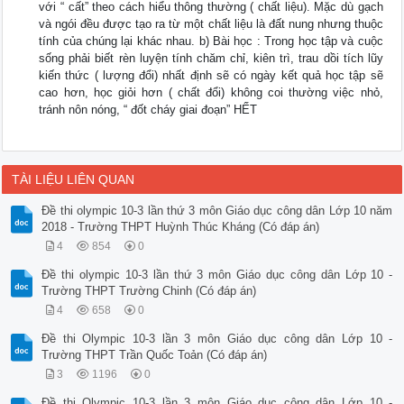
với “ cất” theo cách hiểu thông thường ( chất liệu). Mặc dù gạch
và ngói đều được tạo ra từ một chất liệu là đất nung nhưng thuộc
tính của chúng lại khác nhau. b) Bài học : Trong học tập và cuộc
sống phải biết rèn luyện tính chăm chỉ, kiên trì, trau dồi tích lũy
kiến thức ( lượng đổi) nhất định sẽ có ngày kết quả học tập sẽ
cao hơn, học giỏi hơn ( chất đổi) không coi thường việc nhỏ,
tránh nôn nóng, “ đốt cháy giai đoạn” HẾT
TÀI LIỆU LIÊN QUAN
Đề thi olympic 10-3 lần thứ 3 môn Giáo dục công dân Lớp 10 năm
2018 - Trường THPT Huỳnh Thúc Kháng (Có đáp án)
4
854
0
Đề thi olympic 10-3 lần thứ 3 môn Giáo dục công dân Lớp 10 -
Trường THPT Trường Chinh (Có đáp án)
4
658
0
Đề thi Olympic 10-3 lần 3 môn Giáo dục công dân Lớp 10 -
Trường THPT Trần Quốc Toản (Có đáp án)
3
1196
0
Đề thi Olympic 10-3 lần 3 môn Giáo dục công dân Lớp 10 -