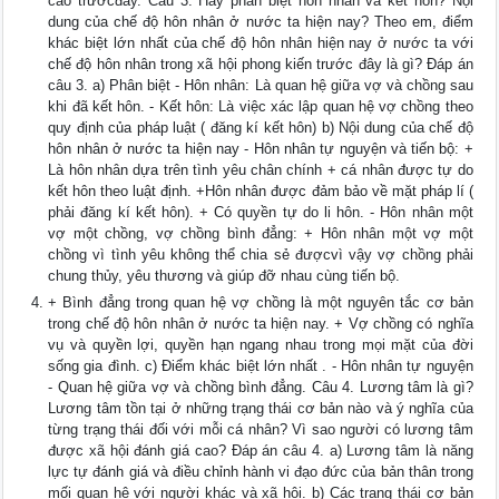
cao trướcđây. Câu 3. Hãy phân biệt hôn nhân và kết hôn? Nội
dung của chế độ hôn nhân ở nước ta hiện nay? Theo em, điểm
khác biệt lớn nhất của chế độ hôn nhân hiện nay ở nước ta với
chế độ hôn nhân trong xã hội phong kiến trước đây là gì? Đáp án
câu 3. a) Phân biệt - Hôn nhân: Là quan hệ giữa vợ và chồng sau
khi đã kết hôn. - Kết hôn: Là việc xác lập quan hệ vợ chồng theo
quy định của pháp luật ( đăng kí kết hôn) b) Nội dung của chế độ
hôn nhân ở nước ta hiện nay - Hôn nhân tự nguyện và tiến bộ: +
Là hôn nhân dựa trên tình yêu chân chính + cá nhân được tự do
kết hôn theo luật định. +Hôn nhân được đảm bảo về mặt pháp lí (
phải đăng kí kết hôn). + Có quyền tự do li hôn. - Hôn nhân một
vợ một chồng, vợ chồng bình đẳng: + Hôn nhân một vợ một
chồng vì tình yêu không thể chia sẻ đượcvì vậy vợ chồng phải
chung thủy, yêu thương và giúp đỡ nhau cùng tiến bộ.
+ Bình đẳng trong quan hệ vợ chồng là một nguyên tắc cơ bản
trong chế độ hôn nhân ở nước ta hiện nay. + Vợ chồng có nghĩa
vụ và quyền lợi, quyền hạn ngang nhau trong mọi mặt của đời
sống gia đình. c) Điểm khác biệt lớn nhất . - Hôn nhân tự nguyện
- Quan hệ giữa vợ và chồng bình đẳng. Câu 4. Lương tâm là gì?
Lương tâm tồn tại ở những trạng thái cơ bản nào và ý nghĩa của
từng trạng thái đối với mỗi cá nhân? Vì sao người có lương tâm
được xã hội đánh giá cao? Đáp án câu 4. a) Lương tâm là năng
lực tự đánh giá và điều chỉnh hành vi đạo đức của bản thân trong
mối quan hệ với người khác và xã hội. b) Các trạng thái cơ bản