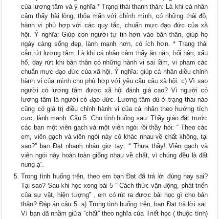
của lương tâm và ý nghĩa * Trạng thái thanh thản: Là khi cá nhân
cảm thấy hài lòng, thỏa mãn với chính mình, có những thái độ,
hành vi phù hợp với các quy tắc, chuẩn mực đạo đức của xã
hội. Ý nghĩa: Giúp con người tự tin hơn vào bản thân, giúp họ
ngày càng sống đẹp, lành mạnh hơn, có ích hơn. * Trạng thái
cắn rứt lương tâm: Là khi cá nhân cảm thấy ăn năn, hối hận, xấu
hổ, day rứt khi bản thân có những hành vi sai lầm, vi phạm các
chuẩn mực đạo đức của xã hội. Ý nghĩa: giúp cá nhân điều chỉnh
hành vi của mình cho phù hợp với yêu cầu cảu xã hội. c) Vì sao
người có lương tâm được xã hội đánh giá cao? Vì người có
lương tâm là người có đạo đức. Lương tâm dù ở trạng thái nào
cũng có giá trị điều chỉnh hành vi của cá nhân theo hướng tích
cực, lành mạnh. Câu 5. Cho tình huống sau: Thầy giáo đặt trước
các bạn một viên gạch và một viên ngói rồi thầy hỏi: “ Theo các
em, viên gạch và viên ngói này có khác nhau về chất không, tại
sao?” bạn Đạt nhanh nhảu giơ tay: “ Thưa thầy! Viên gạch và
viên ngói này hoàn toàn giống nhau về chất, vì chúng đều là đất
nung ạ”.
Trong tình huống trên, theo em bạn Đạt đã trả lời đúng hay sai?
Tại sao? Sau khi học xong bài 5 “ Cách thức vận động, phát triển
của sự vật, hiện tượng” , em có rút ra được bài học gì cho bản
thân? Đáp án câu 5. a) Trong tình huống trên, bạn Đạt trả lời sai.
Vì bạn đã nhầm giữa “chất” theo nghĩa của Triết học ( thuộc tính)