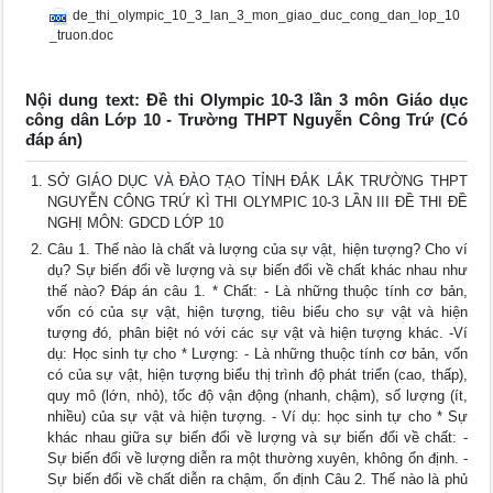
de_thi_olympic_10_3_lan_3_mon_giao_duc_cong_dan_lop_10
_truon.doc
Nội dung text: Đề thi Olympic 10-3 lần 3 môn Giáo dục
công dân Lớp 10 - Trường THPT Nguyễn Công Trứ (Có
đáp án)
SỞ GIÁO DỤC VÀ ĐÀO TẠO TỈNH ĐẮK LẮK TRƯỜNG THPT
NGUYỄN CÔNG TRỨ KÌ THI OLYMPIC 10-3 LẦN III ĐỀ THI ĐỀ
NGHỊ MÔN: GDCD LỚP 10
Câu 1. Thế nào là chất và lượng của sự vật, hiện tượng? Cho ví
dụ? Sự biến đổi về lượng và sự biến đổi về chất khác nhau như
thế nào? Đáp án câu 1. * Chất: - Là những thuộc tính cơ bản,
vốn có của sự vật, hiện tượng, tiêu biểu cho sự vật và hiện
tượng đó, phân biệt nó với các sự vật và hiện tượng khác. -Ví
dụ: Học sinh tự cho * Lượng: - Là những thuộc tính cơ bản, vốn
có của sự vật, hiện tượng biểu thị trình độ phát triển (cao, thấp),
quy mô (lớn, nhỏ), tốc độ vận động (nhanh, chậm), số lượng (ít,
nhiều) của sự vật và hiện tượng. - Ví dụ: học sinh tự cho * Sự
khác nhau giữa sự biến đổi về lượng và sự biến đổi về chất: -
Sự biến đổi về lượng diễn ra một thường xuyên, không ổn định. -
Sự biến đổi về chất diễn ra chậm, ổn định Câu 2. Thế nào là phủ