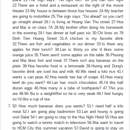
22.There are a hotel and a restaurant on the right of the movie
theater 23.My house is between those four houses 24.My teacher
are going to motorbike 25.The sign says :"Go ahead" so you can't
go straight ahead 26.I is living at Hoang Van Thu street 27.Hoa
and Mai is on class 7A 28.My brother often doing his homework
in the evening 29.I has dinner at half past six 30.Chi lives on 78
Dinh Tien Hoang Street 31.A chicken is my favorite drink
32.There are fish and vegetables in our dinner 33.Is there any
apples for their lunch? 34.Lan is thisty so she 'd likes some
orange juice 35.There aren't some apples on the table 36.Phuong
and Mai likes fish and meat 37.There isn't any bananas on the
plate 38.Hoa favorite food is a lemonade 39.Huong and Dung's
favorite drink are iced tea and milk 40.We need a kilo rice 41.I
wants a can peas 42.Hoa needs two bar of soaps 43.How many
beef do you want? 44.Lan has much chocolates 45.I'd like half
dozen eggs 46.How many is a tube of toothpaste? 47.This you
are 48.Mr Ba is a weightlifter so he is very weak 49.I feel hungry
so I'd like a cup of tea
50 How much bananas does you wants? 51.I need half a kilo
meat 52.I am going play badminton 53.Lan and houng is going
visit Dalat 54.I am going to stay to the Huu Nghi Hotel 55.Hoa are
going to watch a tennis match in television 56.Mai want to travel
to HCM City this summer vacation 57.David is going to stay on