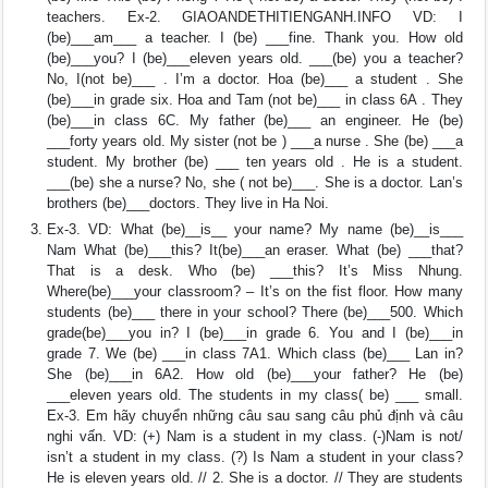
teachers. Ex-2. GIAOANDETHITIENGANH.INFO VD: I
(be)___am___ a teacher. I (be) ___fine. Thank you. How old
(be)___you? I (be)___eleven years old. ___(be) you a teacher?
No, I(not be)___ . I’m a doctor. Hoa (be)___ a student . She
(be)___in grade six. Hoa and Tam (not be)___ in class 6A . They
(be)___in class 6C. My father (be)___ an engineer. He (be)
___forty years old. My sister (not be ) ___a nurse . She (be) ___a
student. My brother (be) ___ ten years old . He is a student.
___(be) she a nurse? No, she ( not be)___. She is a doctor. Lan’s
brothers (be)___doctors. They live in Ha Noi.
Ex-3. VD: What (be)__is__ your name? My name (be)__is___
Nam What (be)___this? It(be)___an eraser. What (be) ___that?
That is a desk. Who (be) ___this? It’s Miss Nhung.
Where(be)___your classroom? – It’s on the fist floor. How many
students (be)___ there in your school? There (be)___500. Which
grade(be)___you in? I (be)___in grade 6. You and I (be)___in
grade 7. We (be) ___in class 7A1. Which class (be)___ Lan in?
She (be)___in 6A2. How old (be)___your father? He (be)
___eleven years old. The students in my class( be) ___ small.
Ex-3. Em hãy chuyển những câu sau sang câu phủ định và câu
nghi vấn. VD: (+) Nam is a student in my class. (-)Nam is not/
isn’t a student in my class. (?) Is Nam a student in your class?
He is eleven years old. // 2. She is a doctor. // They are students