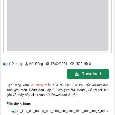
110 trang
Hải Đông
17/02/2024
1522
0
Download
Bạn đang xem
20 trang mẫu
của tài liệu
"Tài liệu Bồi dưỡng học
sinh giỏi môn Tiếng Anh Lớp 6 - Nguyễn Bá Mạnh"
, để tải tài liệu
gốc về máy hãy click vào nút
Download
ở trên.
File đính kèm:
tai_lieu_boi_duong_hoc_sinh_gioi_mon_tieng_anh_lop_6_nguy