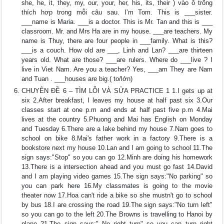
she, he, it, they, my, our, your, her, his, its, their ) vào ô trống
thích hơp trong mỗi câu sau. I’m Tom. This is ___sister.
___name is Maria. ___is a doctor. This is Mr. Tan and this is ___
classroom. Mr. and Mrs Ha are in my house. ___are teachers. My
name is Thuy, there are four people in ___family. What is this?
___is a couch. How old are ___, Linh and Lan? ___are thirteen
years old. What are those? ___are rulers. Where do ___live ? I
live in Viet Nam. Are you a teacher? Yes, ___am They are Nam
and Tuan . ___houses are big.( to/lớn)
CHUYÊN ĐỀ 6 – TÌM LỖI VÀ SỬA PRACTICE 1 1.I gets up at
six 2.After breakfast, I leaves my house at half past six 3.Our
classes start at one p.m and ends at half past five p.m 4.Mai
lives at the country 5.Phuong and Mai has English on Monday
and Tuesday 6.There are a lake behind my house 7.Nam goes to
school on bike 8.Mai's father work in a factory 9.There is a
bookstore next my house 10.Lan and I am going to school 11.The
sign says:"Stop" so you can go 12.Minh are doing his homework
13.There is a intersection ahead and you must go fast 14.David
and I am playing video games 15.The sign says:"No parking" so
you can park here 16.My classmates is going to the movie
theater now 17.Hoa can't ride a bike so she mustn't go to school
by bus 18.I are crossing the road 19.The sign says:"No turn left"
so you can go to the left 20.The Browns is travelling to Hanoi by
plane 21.The sign says:" No right turn" so you can turn right