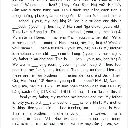
name? Where do ___live? ( They, You, She, He) Ex2. Em hãy
điền vào ô trống bằng một TTSH thích hợp bằng cách trọn 1
trong những phương án tron ngoặc. 1/ I am Nam and this is
___school. ( your, my, her, his) 2/ Hoa is a student and this is
___desk. ( your, my, her, his) 3/ Nam and Nga eleven years old .
They live in Song Lo . This is ___ school. ( your, my, their,our) 4/
My sister is fifteen. ___name is Mai. ( your, my, her, its) 4/What
is her name? ___ name is Hoa. ( your, my, her, his) 5/ What is
your name? ___ name is Nam. ( your, my, her, his) 6/ My brother
is nineteen years old. ___name is Long. ( your, my, her, his) 7/
My father is an engineer. This is ___ pen. ( your, my, her, his) 8/
We are in ___living room. ( your, my, their, our) 9/ There four
people in my family : my father is Tuan , my mother is Lien and
these are my two brothers .___manes are Tung and Ba. ( Their,
Our, His, Your) 10/ How do you spell ___mane? N-A- M, Nam. (
your, my, her, his) Ex3. Em hãy hoàn thành đoạn văn sau đây
bằng cách dùng ĐTNX và TTSH thích hợp. I am Na and this is
___ family: my father, my mother, my brother and me. My father
is forty years old. ___is a teacher . ___name is Minh. My mother
is thirty- five years old. ___is a teacher, too. ___ name is Hoa.
This is my brother. ___name is Long. ___ is twelve. ___is a
student in class 7A1. Now we are ___ in our living room.
GIAOANDETHITIENGANH.INFO Ex4. Em hãy điền ( I, we, you,