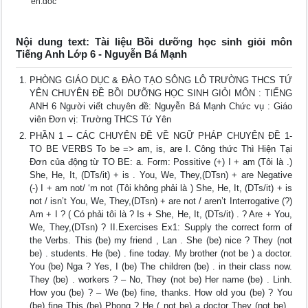
en.doc
Nội dung text: Tài liệu Bồi dưỡng học sinh giỏi môn
Tiếng Anh Lớp 6 - Nguyễn Bá Mạnh
PHÒNG GIÁO DỤC & ĐÀO TẠO SÔNG LÔ TRƯỜNG THCS TỨ
YÊN CHUYÊN ĐỀ BỒI DƯỠNG HỌC SINH GIỎI MÔN : TIẾNG
ANH 6 Người viết chuyên đề: Nguyễn Bá Mạnh Chức vụ : Giáo
viên Đơn vị: Trường THCS Tứ Yên
PHẦN 1 – CÁC CHUYÊN ĐỀ VỀ NGỮ PHÁP CHUYÊN ĐỀ 1-
TO BE VERBS To be => am, is, are I. Công thức Thì Hiện Tại
Đơn của động từ TO BE: a. Form: Possitive (+) I + am (Tôi là .)
She, He, It, (DTs/it) + is . You, We, They,(DTsn) + are Negative
(-) I + am not/ ‘m not (Tôi không phải là ) She, He, It, (DTs/it) + is
not / isn’t You, We, They,(DTsn) + are not / aren’t Interrogative (?)
Am + I ? ( Có phải tôi là ? Is + She, He, It, (DTs/it) . ? Are + You,
We, They,(DTsn) ? II.Exercises Ex1: Supply the correct form of
the Verbs. This (be) my friend , Lan . She (be) nice ? They (not
be) . students. He (be) . fine today. My brother (not be ) a doctor.
You (be) Nga ? Yes, I (be) The children (be) . in their class now.
They (be) . workers ? – No, They (not be) Her name (be) . Linh.
How you (be) ? – We (be) fine, thanks. How old you (be) ? You
(be) fine This (be) Phong ? He ( not be) a doctor They (not be) .