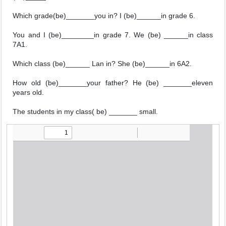
Which grade(be)_______you in? I (be)______in grade 6.
You and I (be)________in grade 7. We (be) ______in class
7A1.
Which class (be)______ Lan in? She (be)______in 6A2.
How old (be)_______your father? He (be) _______eleven
years old.
The students in my class( be) _______ small.