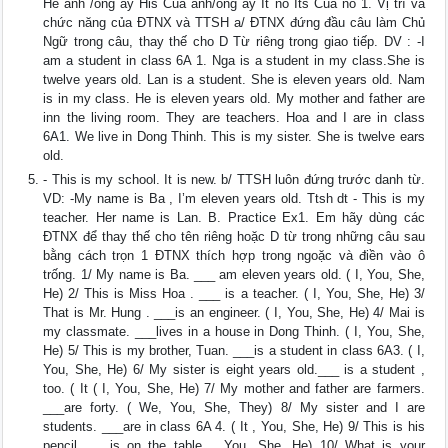
He anh /ông ấy His Của anh/ông ấy It nó Its Của nó 1. Vị trí và
chức năng của ĐTNX và TTSH a/ ĐTNX đứng đầu câu làm Chủ
Ngữ trong câu, thay thế cho D Từ riêng trong giao tiếp. DV : -I
am a student in class 6A 1. Nga is a student in my class.She is
twelve years old. Lan is a student. She is eleven years old. Nam
is in my class. He is eleven years old. My mother and father are
inn the living room. They are teachers. Hoa and I are in class
6A1. We live in Dong Thinh. This is my sister. She is twelve ears
old.
- This is my school. It is new. b/ TTSH luôn đứng trước danh từ.
VD: -My name is Ba , I’m eleven years old. Ttsh dt - This is my
teacher. Her name is Lan. B. Practice Ex1. Em hãy dùng các
ĐTNX để thay thế cho tên riêng hoặc D từ trong những câu sau
bằng cách trọn 1 ĐTNX thích hợp trong ngoặc và điền vào ô
trống. 1/ My name is Ba. ___ am eleven years old. ( I, You, She,
He) 2/ This is Miss Hoa . ___ is a teacher. ( I, You, She, He) 3/
That is Mr. Hung . ___is an engineer. ( I, You, She, He) 4/ Mai is
my classmate. ___lives in a house in Dong Thinh. ( I, You, She,
He) 5/ This is my brother, Tuan. ___is a student in class 6A3. ( I,
You, She, He) 6/ My sister is eight years old.___ is a student ,
too. ( It ( I, You, She, He) 7/ My mother and father are farmers.
___are forty. ( We, You, She, They) 8/ My sister and I are
students. ___are in class 6A 4. ( It , You, She, He) 9/ This is his
pencil. ___is on the table. , You, She, He) 10/ What is your