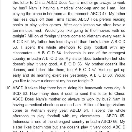
this letter to China. ABCD Does Nam’s mother go always to work
by bus? Nam is having a medical check-up and so I am. Hoa
playing the piano in her room at the moment. ABCD 47. My father
has less days off than Tim’s father. ABCD Hoa prefers reading
books to play video games. After each lesson we often have a
ten-minutes rest. Would you like going to the movies with us
tonight? Million of foreign visitors come to Vietnam every year. A
B C D 52. My father has less days off than Tim’s father. A B C D
53. I spent the whole afternoon to play football with my
classmates . A B C D 54. Indonesia is one of the strongest
country in badm A B C D 55. My sister likes badminton but she
doesn't play it very good. A B C D 56. My brother doesn't like
durians, and I don't like them, too. A B C D 57. Viet not got up
early and do morning exercises yesterday. A B C D 58. Would
you like to have a dinner at my house tonight ?
ABCD It takes Huy three hours doing his homework every day. A
BCD 60. How many does it cost to send this letter to China.
ABCD Does Nam’s mother go always to work by bus? Nam is
having a medical check-up and so I am. Million of foreign visitors
come to Vietnam every year. ABCD 64. I spent the whole
afternoon to play football with my classmates . ABCD 65.
Indonesia is one of the strongest country in badm ABCD 66. My
sister likes badminton but she doesn't play it very good. ABC D