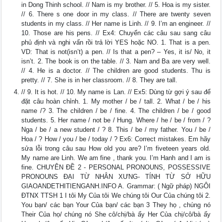
in Dong Thinh school. // Nam is my brother. // 5. Hoa is my sister.
// 6. There s one door in my class. // There are twenty seven
students in my class. // Her name is Linh. // 9. I’m an engineer. //
10. Those are his pens. // Ex4: Chuyển các câu sau sang câu
phủ định và nghi vấn rồi trả lời YES hoặc NO. 1. That is a pen.
VD: That is not(isn’t) a pen. // Is that a pen? – Yes, it is/ No, it
isn’t. 2. The book is on the table. // 3. Nam and Ba are very well.
// 4. He is a doctor. // The children are good students. Thu is
pretty. // 7. She is in her classroom. // 8. They are tall.
// 9. It is hot. // 10. My name is Lan. // Ex5: Dùng từ gợi ý sau để
đặt câu hoàn chỉnh. 1. My mother / be / tall. 2. What / be / his
name /? 3. The children / be / fine. 4. The children / be / good
students. 5. Her name / not be / Hung. Where / he / be / from / ?
Nga / be / a new student / ? 8. This / be / my father. You / be /
Hoa / ? How / you / be / today / ? Ex6: Correct mistakes. Em hãy
sửa lỗi trong câu sau How old you are? I’m fiveteen years old.
My name are Linh. We am fine , thank you. I’m Hanh and I am is
fine. CHUYÊN ĐỀ 2 - PERSONAL PRONOUNS, POSSESSIVE
PRONOUNS ĐẠI TỪ NHÂN XƯNG- TÍNH TỪ SỞ HỮU
GIAOANDETHITIENGANH.INFO A. Grammar: ( Ngữ pháp) NGÔI
ĐTNX TTSH 1 I tôi My Của tôi We chúng tôi Our Của chúng tôi 2.
You bạn/ các bạn Your Của bạn/ các bạn 3 They họ , chúng nó
Their Của họ/ chúng nó She cô/chị/bà ấy Her Của chị/cô/bà ấy