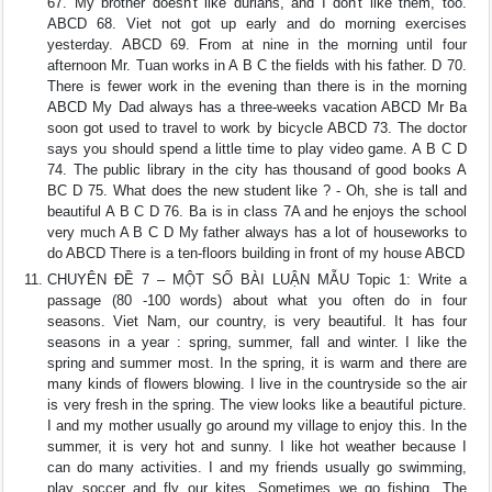
67. My brother doesn't like durians, and I don't like them, too.
ABCD 68. Viet not got up early and do morning exercises
yesterday. ABCD 69. From at nine in the morning until four
afternoon Mr. Tuan works in A B C the fields with his father. D 70.
There is fewer work in the evening than there is in the morning
ABCD My Dad always has a three-weeks vacation ABCD Mr Ba
soon got used to travel to work by bicycle ABCD 73. The doctor
says you should spend a little time to play video game. A B C D
74. The public library in the city has thousand of good books A
BC D 75. What does the new student like ? - Oh, she is tall and
beautiful A B C D 76. Ba is in class 7A and he enjoys the school
very much A B C D My father always has a lot of houseworks to
do ABCD There is a ten-floors building in front of my house ABCD
CHUYÊN ĐỀ 7 – MỘT SỐ BÀI LUẬN MẪU Topic 1: Write a
passage (80 -100 words) about what you often do in four
seasons. Viet Nam, our country, is very beautiful. It has four
seasons in a year : spring, summer, fall and winter. I like the
spring and summer most. In the spring, it is warm and there are
many kinds of flowers blowing. I live in the countryside so the air
is very fresh in the spring. The view looks like a beautiful picture.
I and my mother usually go around my village to enjoy this. In the
summer, it is very hot and sunny. I like hot weather because I
can do many activities. I and my friends usually go swimming,
play soccer and fly our kites. Sometimes we go fishing. The