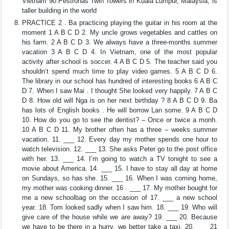
Vietnam 90.Pestronas Twin Towers in Kuala Lumpur, Malaysia, is
taller building in the world
PRACTICE 2 . Ba practicing playing the guitar in his room at the
moment 1 A B C D 2. My uncle grows vegetables and cattles on
his farm. 2 A B C D 3. We always have a three-months summer
vacation 3 A B C D 4. In Vietnam, one of the most popular
activity after school is soccer. 4 A B C D 5. The teacher said you
shouldn’t spend much time to play video games. 5 A B C D 6.
The library in our school has hundred of interesting books 6 A B C
D 7. When I saw Mai . I thought She looked very happily. 7 A B C
D 8. How old will Nga is on her next birthday ? 8 A B C D 9. Ba
has lots of English books . He will borrow Lan some. 9 A B C D
10. How do you go to see the dentist? – Once or twice a monh.
10 A B C D 11. My brother often has a three – weeks summer
vacation. 11. ___ 12. Every day my mother spends one hour to
watch television. 12. ___ 13. She asks Peter go to the post office
with her. 13. ___ 14. I’m going to watch a TV tonight to see a
movie about America. 14. ___ 15. I have to stay all day at home
on Sundays, so has she. 15. ___ 16. When I was coming home,
my mother was cooking dinner. 16 . ___ 17. My mother bought for
me a new schoolbag on the occasion of 17. ___ a new school
year. 18. Tom looked sadly when I saw him. 18. ___ 19. Who will
give care of the house while we are away? 19. ___ 20. Because
we have to be there in a hurry, we better take a taxi. 20. ___ 21