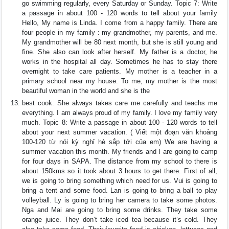
go swimming regularly, every Saturday or Sunday. Topic 7: Write
a passage in about 100 - 120 words to tell about your family
Hello, My name is Linda. I come from a happy family. There are
four people in my family : my grandmother, my parents, and me.
My grandmother will be 80 next month, but she is still young and
fine. She also can look after herself. My father is a doctor, he
works in the hospital all day. Sometimes he has to stay there
overnight to take care patients. My mother is a teacher in a
primary school near my house. To me, my mother is the most
beautiful woman in the world and she is the
best cook. She always takes care me carefully and teachs me
everything. I am always proud of my family. I love my family very
much. Topic 8: Write a passage in about 100 - 120 words to tell
about your next summer vacation. ( Viết một đoạn văn khoảng
100-120 từ nói kỳ nghỉ hè sắp tới của em) We are having a
summer vacation this month. My friends and I are going to camp
for four days in SAPA. The distance from my school to there is
about 150kms so it took about 3 hours to get there. First of all,
we is going to bring something which need for us. Vui is going to
bring a tent and some food. Lan is going to bring a ball to play
volleyball. Ly is going to bring her camera to take some photos.
Nga and Mai are going to bring some drinks. They take some
orange juice. They don’t take iced tea because it’s cold. They