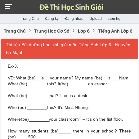
Trang Chủ
Đăng ký
Đăng nhập
Upload
Liên hệ
›
›
›
Trang Chủ
Trung Học Cơ Sở
Lớp 6
Tiếng Anh Lớp 6
Tài liệu Bồi dưỡng học sinh giỏi môn Tiếng Anh Lớp 6 - Nguyễn
Bá Mạnh
Ex-3.
VD: What (be)__is__ your name? My name (be)__is___ Nam
What (be)________this? It(be)________an eraser.
What (be) ________that? That is a desk.
Who (be) ________this? It’s Miss Nhung.
Where(be)________your classroom? – It’s on the fist floor.
How many students (be)_____ there in your school? There
(be)_____500.