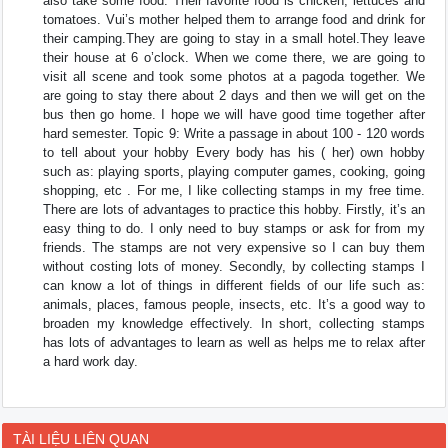
also take some food. Their favorite food is chicken, lettuces and
tomatoes. Vui’s mother helped them to arrange food and drink for
their camping.They are going to stay in a small hotel.They leave
their house at 6 o’clock. When we come there, we are going to
visit all scene and took some photos at a pagoda together. We
are going to stay there about 2 days and then we will get on the
bus then go home. I hope we will have good time together after
hard semester. Topic 9: Write a passage in about 100 - 120 words
to tell about your hobby Every body has his ( her) own hobby
such as: playing sports, playing computer games, cooking, going
shopping, etc . For me, I like collecting stamps in my free time.
There are lots of advantages to practice this hobby. Firstly, it’s an
easy thing to do. I only need to buy stamps or ask for from my
friends. The stamps are not very expensive so I can buy them
without costing lots of money. Secondly, by collecting stamps I
can know a lot of things in different fields of our life such as:
animals, places, famous people, insects, etc. It’s a good way to
broaden my knowledge effectively. In short, collecting stamps
has lots of advantages to learn as well as helps me to relax after
a hard work day.
TÀI LIỆU LIÊN QUAN