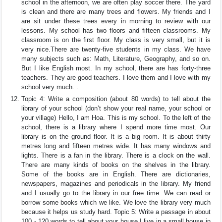
school in the afternoon, we are often play soccer there. The yard
is clean and there are many trees and flowers. My friends and I
are sit under these trees every in morning to review with our
lessons. My school has two floors and fifteen classrooms. My
classroom is on the first floor. My class is very small, but it is
very nice.There are twenty-five students in my class. We have
many subjects such as: Math, Literature, Geography, and so on.
But I like English most. In my school, there are has forty-three
teachers. They are good teachers. I love them and I love with my
school very much. .
Topic 4: Write a composition (about 80 words) to tell about the
library of your school (don’t show your real name, your school or
your village) Hello, I am Hoa. This is my school. To the left of the
school, there is a library where I spend more time most. Our
library is on the ground floor. It is a big room. It is about thirty
metres long and fifteen metres wide. It has many windows and
lights. There is a fan in the library. There is a clock on the wall.
There are many kinds of books on the shelves in the library.
Some of the books are in English. There are dictionaries,
newspapers, magazines and periodicals in the library. My friend
and I usually go to the library in our free time. We can read or
borrow some books which we like. We love the library very much
because it helps us study hard. Topic 5: Write a passage in about
100 - 120 words to tell about your house I live in a small house in