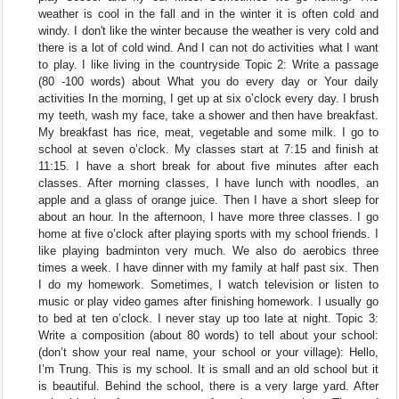
weather is cool in the fall and in the winter it is often cold and
windy. I don't like the winter because the weather is very cold and
there is a lot of cold wind. And I can not do activities what I want
to play. I like living in the countryside Topic 2: Write a passage
(80 -100 words) about What you do every day or Your daily
activities In the morning, I get up at six o’clock every day. I brush
my teeth, wash my face, take a shower and then have breakfast.
My breakfast has rice, meat, vegetable and some milk. I go to
school at seven o’clock. My classes start at 7:15 and finish at
11:15. I have a short break for about five minutes after each
classes. After morning classes, I have lunch with noodles, an
apple and a glass of orange juice. Then I have a short sleep for
about an hour. In the afternoon, I have more three classes. I go
home at five o’clock after playing sports with my school friends. I
like playing badminton very much. We also do aerobics three
times a week. I have dinner with my family at half past six. Then
I do my homework. Sometimes, I watch television or listen to
music or play video games after finishing homework. I usually go
to bed at ten o’clock. I never stay up too late at night. Topic 3:
Write a composition (about 80 words) to tell about your school:
(don’t show your real name, your school or your village): Hello,
I’m Trung. This is my school. It is small and an old school but it
is beautiful. Behind the school, there is a very large yard. After