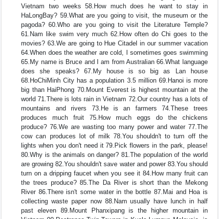
Vietnam two weeks 58.How much does he want to stay in
HaLongBay? 59.What are you going to visit, the museum or the
pagoda? 60.Who are you going to visit the Literature Temple?
61.Nam like swim very much 62.How often do Chi goes to the
movies? 63.We are going to Hue Citadel in our summer vacation
64.When does the weather are cold, I sometimes goes swimming
65.My name is Bruce and I am from Australian 66.What language
does she speaks? 67.My house is so big as Lan house
68.HoChiMinh City has a population 3.5 million 69.Hanoi is more
big than HaiPhong 70.Mount Everest is highest mountain at the
world 71.There is lots rain in Vietnam 72.Our country has a lots of
mountains and rivers 73.He is an farmers 74.These trees
produces much fruit 75.How much eggs do the chickens
produce? 76.We are wasting too many power and water 77.The
cow can produces lot of milk 78.You shouldn't to turn off the
lights when you don't need it 79.Pick flowers in the park, please!
80.Why is the animals on danger? 81.The population of the world
are growing 82.You shouldn't save water and power 83.You should
turn on a dripping faucet when you see it 84.How many fruit can
the trees produce? 85.The Da River is short than the Mekong
River 86.There isn't some water in the bottle 87.Mai and Hoa is
collecting waste paper now 88.Nam usually have lunch in half
past eleven 89.Mount Phanxipang is the higher mountain in