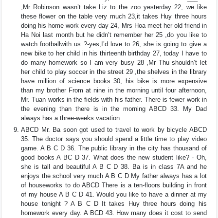
,Mr Robinson wasn’t take Liz to the zoo yesterday 22, we like
these flower on the table very much 23,it takes Huy three hours
doing his home work every day 24, Mrs Hoa meet her old friend in
Ha Noi last month but he didn’t remember her 25 ,do you like to
watch footballwith us ?-yes,I’d love to 26, she is going to give a
new bike to her child in his thirteenth birthday 27, today I have to
do many homework so I am very busy 28 ,Mr Thu shouldn’t let
her child to play soccer in the street 29 ,the shelves in the library
have million of science books 30, his bike is more expensive
than my brother From at nine in the morning until four afternoon,
Mr. Tuan works in the fields with his father. There is fewer work in
the evening than there is in the morning ABCD 33. My Dad
always has a three-weeks vacation
ABCD Mr. Ba soon got used to travel to work by bicycle ABCD
35. The doctor says you should spend a little time to play video
game. A B C D 36. The public library in the city has thousand of
good books A BC D 37. What does the new student like? - Oh,
she is tall and beautiful A B C D 38. Ba is in class 7A and he
enjoys the school very much A B C D My father always has a lot
of houseworks to do ABCD There is a ten-floors building in front
of my house A B C D 41. Would you like to have a dinner at my
house tonight ? A B C D It takes Huy three hours doing his
homework every day. A BCD 43. How many does it cost to send