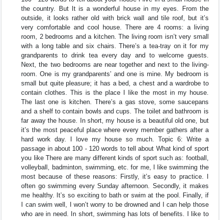
the country. But It is a wonderful house in my eyes. From the
outside, it looks rather old with brick wall and tile roof, but it’s
very comfortable and cool house. There are 4 rooms: a living
room, 2 bedrooms and a kitchen. The living room isn’t very small
with a long table and six chairs. There’s a tea-tray on it for my
grandparents to drink tea every day and to welcome guests.
Next, the two bedrooms are near together and next to the living-
room. One is my grandparents’ and one is mine. My bedroom is
small but quite pleasure; it has a bed, a chest and a wardrobe to
contain clothes. This is the place I like the most in my house.
The last one is kitchen. There’s a gas stove, some saucepans
and a shelf to contain bowls and cups. The toilet and bathroom is
far away the house. In short, my house is a beautiful old one, but
it’s the most peaceful place where every member gathers after a
hard work day. I love my house so much. Topic 6: Write a
passage in about 100 - 120 words to tell about What kind of sport
you like There are many different kinds of sport such as: football,
volleyball, badminton, swimming, etc. for me, I like swimming the
most because of these reasons: Firstly, it’s easy to practice. I
often go swimming every Sunday afternoon. Secondly, it makes
me healthy. It’s so exciting to bath or swim at the pool. Finally, if
I can swim well, I won’t worry to be drowned and I can help those
who are in need. In short, swimming has lots of benefits. I like to