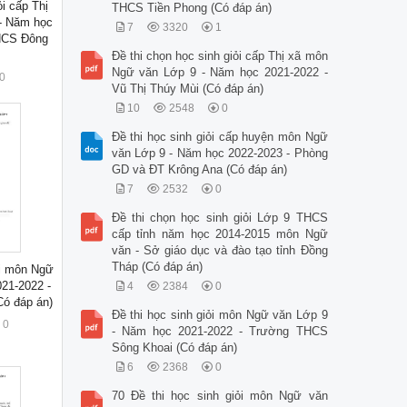
ỏi cấp Thị
THCS Tiền Phong (Có đáp án)
- Năm học
7
3320
1
HCS Đông
Đề thi chọn học sinh giỏi cấp Thị xã môn
Ngữ văn Lớp 9 - Năm học 2021-2022 -
0
Vũ Thị Thúy Mùi (Có đáp án)
10
2548
0
Đề thi học sinh giỏi cấp huyện môn Ngữ
văn Lớp 9 - Năm học 2022-2023 - Phòng
GD và ĐT Krông Ana (Có đáp án)
7
2532
0
Đề thi chọn học sinh giỏi Lớp 9 THCS
cấp tỉnh năm học 2014-2015 môn Ngữ
văn - Sở giáo dục và đào tạo tỉnh Đồng
Tháp (Có đáp án)
ỏi môn Ngữ
21-2022 -
4
2384
0
ó đáp án)
Đề thi học sinh giỏi môn Ngữ văn Lớp 9
0
- Năm học 2021-2022 - Trường THCS
Sông Khoai (Có đáp án)
6
2368
0
70 Đề thi học sinh giỏi môn Ngữ văn