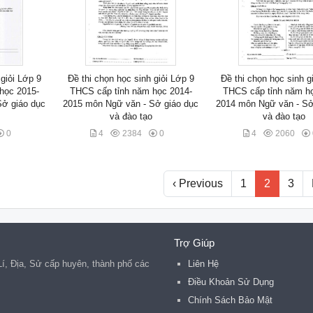
 giỏi Lớp 9
Đề thi chọn học sinh giỏi Lớp 9
Đề thi chọn học sinh g
học 2015-
THCS cấp tỉnh năm học 2014-
THCS cấp tỉnh năm h
Sở giáo dục
2015 môn Ngữ văn - Sở giáo dục
2014 môn Ngữ văn - Sở
và đào tạo
và đào tạo
0
4
2384
0
4
2060
‹ Previous
1
2
3
Trợ Giúp
 Lí, Địa, Sử cấp huyên, thành phố các
Liên Hệ
.
Điều Khoản Sử Dụng
Chính Sách Bảo Mật