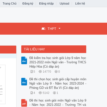
Trang Chủ
Đăng ký
Đăng nhập
Upload
Liên hệ
THPT
TÀI LIỆU HAY
Đề kiểm tra học sinh giỏi Lớp 9 năm học
2021-2022 môn Ngữ văn - Trường THCS
Hiệp Hòa (Có đáp án)
5
14770
0
Đề thi chọn học sinh giỏi cấp huyện môn
Ngữ văn Lớp 9 - Năm học 2023-2024 -
Phòng GD và ĐT Ba Vì (Có đáp án)
4
5142
1
Đề thi học sinh giỏi môn Ngữ văn Lớp 9
- Năm học 2021-2022 - Trường TH và