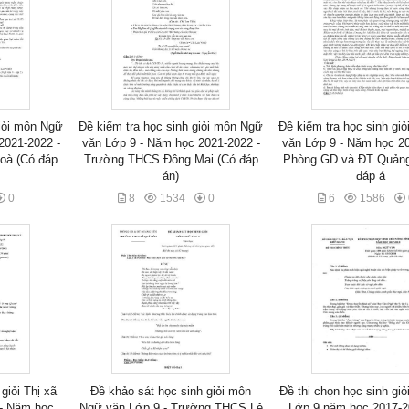
giỏi môn Ngữ
Đề kiểm tra học sinh giỏi môn Ngữ
Đề kiểm tra học sinh gi
2021-2022 -
văn Lớp 9 - Năm học 2021-2022 -
văn Lớp 9 - Năm học 20
oà (Có đáp
Trường THCS Đông Mai (Có đáp
Phòng GD và ĐT Quảng
án)
đáp á
0
8
1534
0
6
1586
giỏi Thị xã
Đề khảo sát học sinh giỏi môn
Đề thi chọn học sinh giỏ
- Năm học
Ngữ văn Lớp 9 - Trường THCS Lê
Lớp 9 năm học 2017-