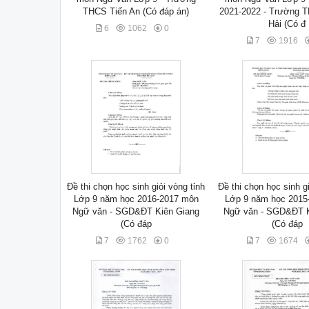
THCS Tiến An (Có đáp án)
2021-2022 - Trường 
Hải (Có đ
6
1062
0
7
1916
Đề thi chọn học sinh giỏi vòng tỉnh
Đề thi chọn học sinh gi
Lớp 9 năm học 2016-2017 môn
Lớp 9 năm học 2015
Ngữ văn - SGD&ĐT Kiên Giang
Ngữ văn - SGD&ĐT K
(Có đáp
(Có đáp
7
1762
0
7
1674