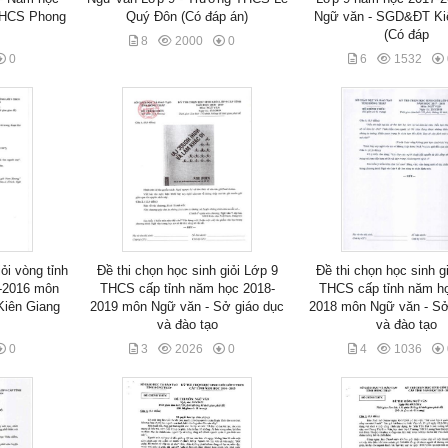
THCS Phong
Quý Đôn (Có đáp án)
Ngữ văn - SGD&ĐT Ki
(Có đáp
8
2000
0
0
6
1532
ỏi vòng tỉnh
Đề thi chọn học sinh giỏi Lớp 9
Đề thi chọn học sinh g
-2016 môn
THCS cấp tỉnh năm học 2018-
THCS cấp tỉnh năm h
iên Giang
2019 môn Ngữ văn - Sở giáo dục
2018 môn Ngữ văn - Sở
và đào tạo
và đào tạo
0
3
2026
0
4
1036