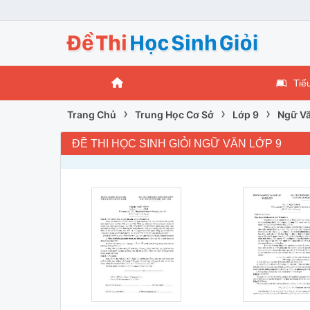
Tiể
›
›
›
Trang Chủ
Trung Học Cơ Sở
Lớp 9
Ngữ Vă
ĐỀ THI HỌC SINH GIỎI NGỮ VĂN LỚP 9