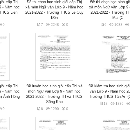
iỏi cấp Thị
Đề thi chọn học sinh giỏi cấp Thị
Đề thi chọn học sinh gi
9 - Năm học
xã môn Ngữ văn Lớp 9 - Năm học
xã môn Ngữ văn Lớp 9 
 THCS Liên
2021-2022 - Trường THCS Lê Quý
2021-2022 - Trường T
Đôn
Mai (C
0
7
2248
0
6
1038
iỏi cấp Thị
Đề luyện học sinh giỏi cấp Thị xã
Đề kiểm tra học sinh gi
9 - Năm học
môn Ngữ văn Lớp 9 - Năm học
văn Lớp 9 - Năm học 20
hị Ánh Hồng
2021-2022 - Trường TH và THCS
Trường THCS Tân An (C
Sông Kho
13
1836
0
6
1290
0