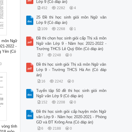
Lớp 9 (Có đáp án)
452
2282
4
25 Đề thi học sinh giỏi môn Ngữ văn
Lớp 9 (Có đáp án)
109
2268
1
Đề thi chọn học sinh giỏi cấp Thị xã môn
ỏi môn Ngữ
Ngữ văn Lớp 9 - Năm học 2021-2022 -
21-2022 -
Trường THCS Lê Quý Đôn (Có đáp án)
 Yên (Có
7
2248
0
0
Đề thi học sinh giỏi Thị xã môn Ngữ văn
Lớp 9 - Trường THCS Hà An (Có đáp
án)
16
2242
0
Tuyển tập 50 đề thi học sinh giỏi môn
Ngữ văn Lớp 9 (Có đáp án)
152
2208
0
Đề thi học sinh giỏi cấp huyện môn Ngữ
văn Lớp 9 - Năm học 2020-2021 - Phòng
GD và ĐT Krông Ana (Có đáp án)
i vòng tỉnh
6
2188
0
2018 môn