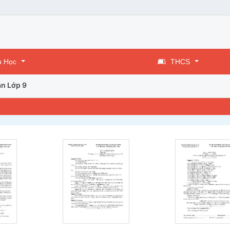
u Học
THCS
n Lớp 9