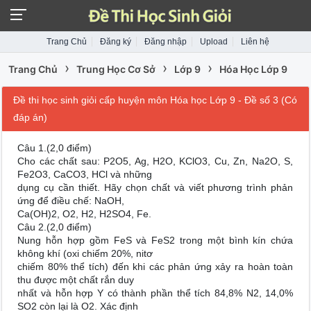
Trang Chủ
Đăng ký
Đăng nhập
Upload
Liên hệ
›
›
›
Trang Chủ
Trung Học Cơ Sở
Lớp 9
Hóa Học Lớp 9
Đề thi học sinh giỏi cấp huyện môn Hóa học Lớp 9 - Đề số 3 (Có
đáp án)
Câu 1.(2,0 điểm)
Cho các chất sau: P2O5, Ag, H2O, KClO3, Cu, Zn, Na2O, S,
Fe2O3, CaCO3, HCl và những
dụng cụ cần thiết. Hãy chọn chất và viết phương trình phản
ứng để điều chế: NaOH,
Ca(OH)2, O2, H2, H2SO4, Fe.
Câu 2.(2,0 điểm)
Nung hỗn hợp gồm FeS và FeS2 trong một bình kín chứa
không khí (oxi chiếm 20%, nitơ
chiếm 80% thể tích) đến khi các phản ứng xảy ra hoàn toàn
thu được một chất rắn duy
nhất và hỗn hợp Y có thành phần thể tích 84,8% N2, 14,0%
SO2 còn lại là O2. Xác định