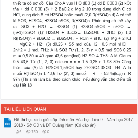
thiết ta có sơ đồ: Câu Cho A vµo H O d­ (1) dd B  (2) kÕt
tña + dd C  (3) H 2 BaCl2 d­ Mg 2 10 trong dung dịch C có
HCl, dung dịch B có H2SO4 hoặc muối (2,0 R(HSO4)n đ) A có thể
là SO3; H2SO4; H2SO4.nSO3; R(HSO4)n. Phản ứng có thể xảy
ra: SO3 + H2O → H2SO4 (1) H2SO4.nSO3 + nH2O →
(n+1)H2SO4 (1)’ H2SO4 + BaCl2→ BaSO4 + 2HCl (2) 1,0
R(HSO4)n + nBaCl2 → nBaSO4↓ + RCln + nHCl (2)’ Mg + 2HCl
→ MgCl2 + H2↑ (3) d0,25 + Số mol của H2 =0,5 mol nHCl =
2nH2 = 1 mol. TH1: A là SO3 Từ (1, 2, 3) n = 0,5 mol SO3 0,25
m = 0,5.80 = 40 gam 43,6 gam(loại) H2 SO 4 TH3: A là Oleum
0,5 43,6 Từ (1’, 2, 3) noleum = n = 1,5 0,25 n 1 98 80n Công
thức của (A) là: H2SO4.1,5SO3 hay 2H2SO4.3SO3 TH4: A là
muối R(HSO4)n 1 43,6 Từ (2’, 3) nmuối = R = - 53,4n(loại) n R
97n (Thí sinh làm bài theo cách khác, nếu đúng vẫn cho điểm tối
đa) Hết 18
TÀI LIỆU LIÊN QUAN
Đề thi học sinh giỏi cấp tỉnh môn Hóa học Lớp 9 - Năm học 2017-
2018 - Sở GD và ĐT Quảng Nam (Có đáp án)
6
750
0