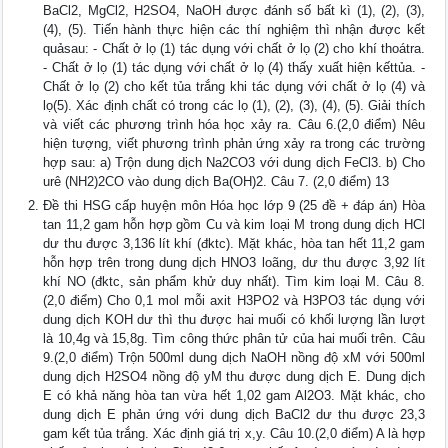
BaCl2, MgCl2, H2SO4, NaOH được đánh số bất kì (1), (2), (3),
(4), (5). Tiến hành thực hiện các thí nghiệm thì nhận được kết
quảsau: - Chất ở lọ (1) tác dụng với chất ở lọ (2) cho khí thoátra.
- Chất ở lọ (1) tác dụng với chất ở lọ (4) thấy xuất hiện kếttủa. -
Chất ở lọ (2) cho kết tủa trắng khi tác dụng với chất ở lọ (4) và
lọ(5). Xác định chất có trong các lọ (1), (2), (3), (4), (5). Giải thích
và viết các phương trình hóa học xảy ra. Câu 6.(2,0 điểm) Nêu
hiện tượng, viết phương trình phản ứng xảy ra trong các trường
hợp sau: a) Trộn dung dịch Na2CO3 với dung dịch FeCl3. b) Cho
urê (NH2)2CO vào dung dịch Ba(OH)2. Câu 7. (2,0 điểm) 13
Đề thi HSG cấp huyện môn Hóa học lớp 9 (25 đề + đáp án) Hòa
tan 11,2 gam hỗn hợp gồm Cu và kim loại M trong dung dịch HCl
dư thu được 3,136 lít khí (đktc). Mặt khác, hòa tan hết 11,2 gam
hỗn hợp trên trong dung dịch HNO3 loãng, dư thu được 3,92 lít
khí NO (đktc, sản phẩm khử duy nhất). Tìm kim loại M. Câu 8.
(2,0 điểm) Cho 0,1 mol mỗi axit H3PO2 và H3PO3 tác dụng với
dung dịch KOH dư thì thu được hai muối có khối lượng lần lượt
là 10,4g và 15,8g. Tìm công thức phân tử của hai muối trên. Câu
9.(2,0 điểm) Trộn 500ml dung dịch NaOH nồng độ xM với 500ml
dung dịch H2SO4 nồng độ yM thu được dung dịch E. Dung dịch
E có khả năng hòa tan vừa hết 1,02 gam Al2O3. Mặt khác, cho
dung dịch E phản ứng với dung dịch BaCl2 dư thu được 23,3
gam kết tủa trắng. Xác định giá trị x,y. Câu 10.(2,0 điểm) A là hợp