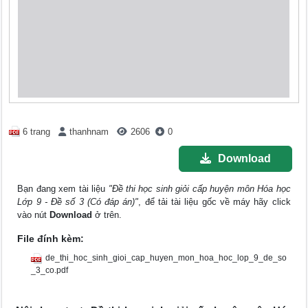
6 trang
thanhnam
2606
0
Download
Bạn đang xem tài liệu
"Đề thi học sinh giỏi cấp huyện môn Hóa học
Lớp 9 - Đề số 3 (Có đáp án)"
, để tải tài liệu gốc về máy hãy click
vào nút
Download
ở trên.
File đính kèm:
de_thi_hoc_sinh_gioi_cap_huyen_mon_hoa_hoc_lop_9_de_so
_3_co.pdf