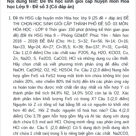
Nội dung text: Đề thi học sinh giỏi cấp huyện môn Hóa
học Lớp 9 - Đề số 3 (Có đáp án)
Đề thi HSG cấp huyện môn Hóa học lớp 9 (25 đề + đáp án) ĐỀ
THI CHỌN HỌC SINH GIỎI CẤP THÀNH PHỐ ĐỀ SỐ: 03 MÔN:
HÓA HỌC - LỚP 9 Thời gian: 150 phút (không kể thời gian giao
đề) (Đề thi HSG Hóa 9 – Phòng GD&ĐT Phúc Yên - Năm học
2018 – 2019) ĐỀ BÀI (Cho: H=1; S=32; Fe=56; N=14; O=16;
Na=23; Mg=24; Al=27; Cl=35,5; K=39; Ba=137; P=31; Cu=64).
Câu 1.(2,0 điểm) Cho các chất sau: P2O5, Ag, H2O, KClO3, Cu,
Zn, Na2O, S, Fe2O3, CaCO3, HCl và những dụng cụ cần thiết.
Hãy chọn chất và viết phương trình phản ứng để điều chế:
NaOH, Ca(OH)2, O2, H2, H2SO4, Fe. Câu 2.(2,0 điểm) Nung hỗn
hợp gồm FeS và FeS2 trong một bình kín chứa không khí (oxi
chiếm 20%, nitơ chiếm 80% thể tích) đến khi các phản ứng xảy
ra hoàn toàn thu được một chất rắn duy nhất và hỗn hợp Y có
thành phần thể tích 84,8% N2, 14,0% SO2 còn lại là O2. Xác
định phần trăm khối lượng FeS có trong X? Câu 3.(2,0 điểm)
Nguyên tử Z có tổng số hạt bằng 58 và có nguyên tử khối nhỏ
hơn 40 đvC. Hỏi Z thuộc nguyên tố hoá học nào? Câu 4.(2,0
điểm) Cho 3,78 gam hỗn hợp gồm Mg và Al tác dụng với dung
dịch chứa 0,5 mol axit HCl. Chứng minh rằng: sau phản ứng axit
HCl còn dư. Câu 5 .(2,0 điểm) Có 5 dung dịch (mỗi dung dịch
chỉ chứa 1 chất tan) trong 5 lọ riêng biệt gồm các chất: Na2CO3,