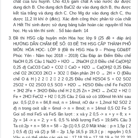
chất của lưu huỳnh. Cho 43,6 gam chất A vào nước dư được
dung dịch B. Cho dung dịch BaCl2 dư vào dung dịch B, thu được
kết tủa trắng và dung dịch C. Cho Mg dư vào dung dịch C, thu
được 11,2 lít khí ở (đktc). Xác định công thức phân tử của chất
A Hết Thí sinh được sử dụng bảng tuần hoàn các nguyên tố hóa
học. Họ và tên thí sinh: . Số báo danh: 14
Đề thi HSG cấp huyện môn Hóa học lớp 9 (25 đề + đáp án)
HƯỚNG DẪN CHẤM ĐỀ SỐ: 03 ĐỀ THI HSG CẤP THÀNH PHỐ
MÔN: HÓA HỌC- LỚP 9 (Đề thi HSG Hóa 9 – Phòng GD&ĐT
Phúc Yên - Năm học 2018 – 2019) Câu Đáp án Điểm Điều chế
NaOH 0,25 Câu 1 Na2O + H2O → 2NaOH (2,0 Điều chế Ca(OH)2
0,25 đ) CaCO3 CaO + CO2  CaO + H2O → Ca(OH)2 0,25 Điều
chế O2 2KClO3 2KCl + 3O2  Điện phân 2H O → 2H + O (Điều
chế O & H ) 2 2  2  2 2 0,25 Điều chế H2SO4 S + O2 SO2
2SO2 + O2 2SO3 0,5 SO3 + H2O → H2SO Điều chế Fe Fe2O3
+ 3H2 2Fe + 3H2O Điều chế H 2 0,25 Zn + 2HCl → ZnCl2 + H2 
Fe + 2HCl FeCl2 + H2  0,25 Câu 2 Giả sử có 100mol hh khí sau
pư. 0,5 (2,0 n = 84,8 mol, n = 14mol, nO dư = 1,2mol N2 SO2 2
đ) n trong oxit sắt = 6mol -> n = 8mol; n = 14mol 0,5 O2 Fe S
Goi số mol FeS và FeS lần lượt : x và y 2 0,5 -> x + y = 8; x +
2y = 14 -> x = 2; y = 6. 0,5 % khối lượng FeS = 19,64% Câu 3
Ta có:2p + n = 58 n = 58 – 2p (1) 0,5 (2,0 Mặt khác : p n 1,5p ( 2
) 0,5 đ) (1) và (2) p 58 – 2p 1,5p 16,5 p 19,3 ( p : nguyên ) 0,5
Vậy p có thể nhận các giá trị : 17,18,19 p 17 18 19 n 24 22 20