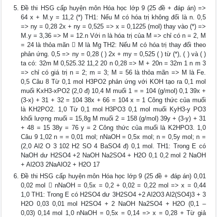
Đề thi HSG cấp huyện môn Hóa học lớp 9 (25 đề + đáp án) =>
64 x + M.y = 11,2 (*) TH1: Nếu M có hóa trị không đổi là n. 0,5
=> ny = 0,28 2x + ny = 0,525 => x = 0,1225 (mol) thay vào (*) =>
M.y = 3,36 => M = 12.n Với n là hóa trị của M => chỉ có n = 2, M
= 24 là thỏa mãn  M là Mg TH2: Nếu M có hóa trị thay đổi theo
phản ứng. 0,5 => ny = 0,28 ( ) 2x + my = 0,525 ( ) từ (*), ( ) và ( )
ta có: 32m M 0,525.32 11,2 20 n 0,28 => M + 20n = 32m 1 n m 3
=> chỉ có giá trị n = 2; m = 3; M = 56 là thỏa mãn => M là Fe.
0,5 Câu 8 Từ 0,1 mol H3PO2 phản ứng với KOH tạo ra 0,1 mol
muối KxH3-xPO2 (2,0 đ) 10,4 M muối 1 = = 104 (g/mol) 0,1 39x +
(3-x) + 31 + 32 = 104 38x + 66 = 104 x = 1 Công thức của muối
là KH2PO2. 1,0 Từ 0,1 mol H3PO3 0,1 mol muối KyH3-y PO3
khối lượng muối = 15,8g M muối 2 = 158 (g/mol) 39y + (3-y) + 31
+ 48 = 15 38y = 76 y = 2 Công thức của muối là K2HPO3. 1,0
Câu 9 1,02 n = = 0,01 mol; nNaOH = 0,5x mol; n = 0,5y mol; n =
(2,0 Al2 O 3 102 H2 SO 4 BaSO4 đ) 0,1 mol. TH1: Trong E có
NaOH dư H2SO4 +2 NaOH Na2SO4 + H2O 0,1 0,2 mol 2 NaOH
+ Al2O3 2NaAlO2 + H2O 17
Đề thi HSG cấp huyện môn Hóa học lớp 9 (25 đề + đáp án) 0,01
0,02 mol  nNaOH = 0,5x = 0,2 + 0,02 = 0,22 mol => x = 0,44
1,0 TH1: Trong E có H2SO4 dư 3H2SO4 +2 Al2O3 Al2(SO4)3 + 3
H2O 0,03 0,01 mol H2SO4 + 2 NaOH Na2SO4 + H2O (0,1 –
0,03) 0,14 mol 1,0 nNaOH = 0,5x = 0,14 => x = 0,28 + Từ giả