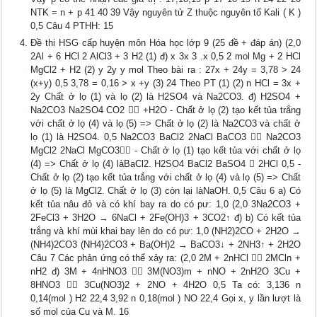
NTK = n + p 41 40 39 Vậy nguyên tử Z thuộc nguyên tố Kali ( K )
0,5 Câu 4 PTHH: 15
Đề thi HSG cấp huyện môn Hóa học lớp 9 (25 đề + đáp án) (2,0
2Al + 6 HCl 2 AlCl3 + 3 H2 (1) đ) x 3x 3 .x 0,5 2 mol Mg + 2 HCl
MgCl2 + H2 (2) y 2y y mol Theo bài ra : 27x + 24y = 3,78 > 24
(x+y) 0,5 3,78 = 0,16 > x +y (3) 24 Theo PT (1) (2) n HCl = 3x +
2y Chất ở lọ (1) và lọ (2) là H2SO4 và Na2CO3. đ) H2SO4 +
Na2CO3 Na2SO4 CO2  +H2O - Chất ở lọ (2) tạo kết tủa trắng
với chất ở lọ (4) và lọ (5) => Chất ở lọ (2) là Na2CO3 và chất ở
lọ (1) là H2SO4. 0,5 Na2CO3 BaCl2 2NaCl BaCO3  Na2CO3
MgCl2 2NaCl MgCO3 - Chất ở lọ (1) tạo kết tủa với chất ở lọ
(4) => Chất ở lọ (4) làBaCl2. H2SO4 BaCl2 BaSO4  2HCl 0,5 -
Chất ở lọ (2) tạo kết tủa trắng với chất ở lọ (4) và lọ (5) => Chất
ở lọ (5) là MgCl2. Chất ở lọ (3) còn lại làNaOH. 0,5 Câu 6 a) Có
kết tủa nâu đỏ và có khí bay ra do có pư: 1,0 (2,0 3Na2CO3 +
2FeCl3 + 3H2O → 6NaCl + 2Fe(OH)3 + 3CO2↑ đ) b) Có kết tủa
trắng và khí mùi khai bay lên do có pư: 1,0 (NH2)2CO + 2H2O →
(NH4)2CO3 (NH4)2CO3 + Ba(OH)2 → BaCO3↓ + 2NH3↑ + 2H2O
Câu 7 Các phản ứng có thể xảy ra: (2,0 2M + 2nHCl  2MCln +
nH2 đ) 3M + 4nHNO3  3M(NO3)m + nNO + 2nH2O 3Cu +
8HNO3  3Cu(NO3)2 + 2NO + 4H2O 0,5 Ta có: 3,136 n
0,14(mol ) H2 22,4 3,92 n 0,18(mol ) NO 22,4 Gọi x, y lần lượt là
số mol của Cu và M. 16