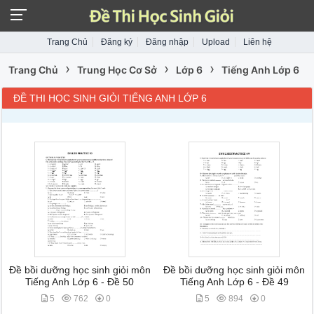
Trang Chủ
Đăng ký
Đăng nhập
Upload
Liên hệ
›
›
›
Trang Chủ
Trung Học Cơ Sở
Lớp 6
Tiếng Anh Lớp 6
ĐỀ THI HỌC SINH GIỎI TIẾNG ANH LỚP 6
Đề bồi dưỡng học sinh giỏi môn
Đề bồi dưỡng học sinh giỏi môn
Tiếng Anh Lớp 6 - Đề 50
Tiếng Anh Lớp 6 - Đề 49
5
762
0
5
894
0