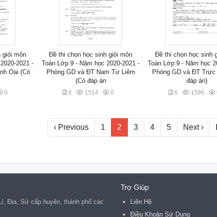
h giỏi môn
Đề thi chọn học sinh giỏi môn
Đề thi chọn học sinh 
2020-2021 -
Toán Lớp 9 - Năm học 2020-2021 -
Toán Lớp 9 - Năm học 2
nh Oai (Có
Phòng GD và ĐT Nam Từ Liêm
Phòng GD và ĐT Trực 
(Có đáp án
đáp án)
0
8
1514
0
6
1596
‹ Previous
1
2
3
4
5
Next ›
Trợ Giúp
 Lí, Địa, Sử cấp huyên, thành phố các
Liên Hệ
.
Điều Khoản Sử Dụng