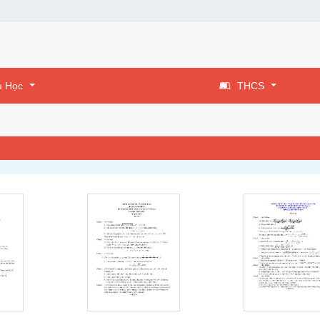
u Học
THCS