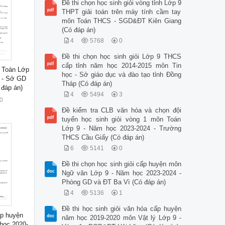
Đề thi chọn học sinh giỏi vòng tỉnh Lớp 9
THPT giải toán trên máy tính cầm tay
môn Toán THCS - SGD&ĐT Kiên Giang
(Có đáp án)
4
5768
0
Đề thi chọn học sinh giỏi Lớp 9 THCS
cấp tỉnh năm học 2014-2015 môn Tin
n Toán Lớp
học - Sở giáo dục và đào tạo tỉnh Đồng
3 - Sở GD
Tháp (Có đáp án)
đáp án)
4
5494
3
0
Đề kiểm tra CLB văn hóa và chọn đội
tuyển học sinh giỏi vòng 1 môn Toán
Lớp 9 - Năm học 2023-2024 - Trường
THCS Cầu Giấy (Có đáp án)
6
5141
0
Đề thi chọn học sinh giỏi cấp huyện môn
Ngữ văn Lớp 9 - Năm học 2023-2024 -
Phòng GD và ĐT Ba Vì (Có đáp án)
4
5136
1
Đề thi học sinh giỏi văn hóa cấp huyện
ấp huyện
năm học 2019-2020 môn Vật lý Lớp 9 -
học 2020-