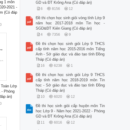
òng 1 môn
GD và ĐT Krông Ana (Có đáp án)
020-2021 -
6
8156
12
m (Có đáp
Đề thi chọn học sinh giỏi vòng tỉnh Lớp 9
năm học 2017-2018 môn Tin học -
0
SGD&ĐT Kiên Giang (Có đáp án)
4
7356
9
Đề thi chọn học sinh giỏi Lớp 9 THCS
cấp tỉnh năm học 2015-2016 môn Tiếng
Anh - Sở giáo dục và đào tạo tỉnh Đồng
Tháp (Có đáp án)
16
6238
1
Đề thi chọn học sinh giỏi Lớp 9 THCS
cấp tỉnh năm học 2018-2019 môn Tin
học - Sở giáo dục và đào tạo tỉnh Đồng
n Toán Lớp
Tháp (Có đáp án)
 - Phòng
đáp án)
10
6020
12
0
Đề thi học sinh giỏi cấp huyện môn Tin
học Lớp 9 - Năm học 2021-2022 - Phòng
GD và ĐT Krông Ana (Có đáp án)
11
6016
12