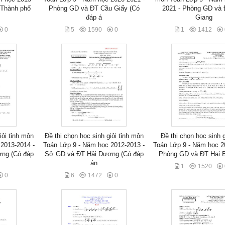
 Thành phố
Phòng GD và ĐT Cầu Giấy (Có
2021 - Phòng GD và
đáp á
Giang
0
5
1590
0
1
1412
iỏi tỉnh môn
Đề thi chọn học sinh giỏi tỉnh môn
Đề thi chọn học sinh 
2013-2014 -
Toán Lớp 9 - Năm học 2012-2013 -
Toán Lớp 9 - Năm học 2
ng (Có đáp
Sở GD và ĐT Hải Dương (Có đáp
Phòng GD và ĐT Hai 
án
1
1520
0
6
1472
0