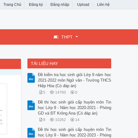
Trang Chủ
Đăng ký
Đăng nhập
Upload
Liên hệ
THPT
TÀI LIỆU HAY
Đề kiểm tra học sinh giỏi Lớp 9 năm học
2021-2022 môn Ngữ văn - Trường THCS
Hiệp Hòa (Có đáp án)
5
14760
0
Đề thi học sinh giỏi cấp huyện môn Tin
học Lớp 9 - Năm học 2020-2021 - Phòng
GD và ĐT Krông Ana (Có đáp án)
9
10262
14
Đề thi học sinh giỏi cấp huyện môn Tin
học Lớp 9 - Năm học 2022-2023 - Phòng