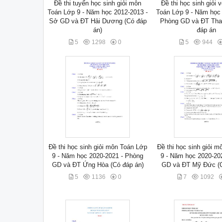
Đề thi tuyển học sinh giỏi môn
Đề thi học sinh giỏi
Toán Lớp 9 - Năm học 2012-2013 -
Toán Lớp 9 - Năm học 
Sở GD và ĐT Hải Dương (Có đáp
Phòng GD và ĐT Tha
án)
đáp án
5
1298
0
5
944
Đề thi học sinh giỏi môn Toán Lớp
Đề thi học sinh giỏi 
9 - Năm học 2020-2021 - Phòng
9 - Năm học 2020-20
GD và ĐT Ứng Hòa (Có đáp án)
GD và ĐT Mỹ Đức (C
5
1136
0
7
1092