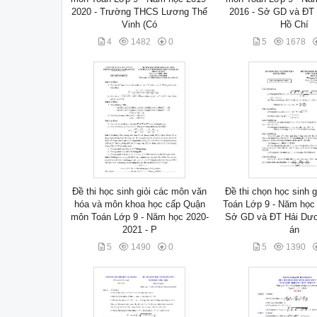
2020 - Trường THCS Lương Thế
2016 - Sở GD và ĐT
Vinh (Có
Hồ Chí
4
1482
0
5
1678
Đề thi học sinh giỏi các môn văn
Đề thi chọn học sinh g
hóa và môn khoa học cấp Quận
Toán Lớp 9 - Năm học 
môn Toán Lớp 9 - Năm học 2020-
Sở GD và ĐT Hải Dươ
2021 - P
án
5
1490
0
5
1390