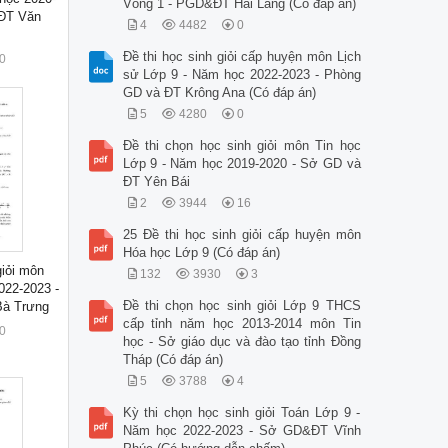
Vòng 1 - PGD&ĐT Hải Lăng (Có đáp án)
 ĐT Văn
4
4482
0
Đề thi học sinh giỏi cấp huyện môn Lịch
0
sử Lớp 9 - Năm học 2022-2023 - Phòng
GD và ĐT Krông Ana (Có đáp án)
5
4280
0
Đề thi chọn học sinh giỏi môn Tin học
Lớp 9 - Năm học 2019-2020 - Sở GD và
ĐT Yên Bái
2
3944
16
25 Đề thi học sinh giỏi cấp huyện môn
Hóa học Lớp 9 (Có đáp án)
giỏi môn
132
3930
3
022-2023 -
Đề thi chọn học sinh giỏi Lớp 9 THCS
Bà Trưng
cấp tỉnh năm học 2013-2014 môn Tin
0
học - Sở giáo dục và đào tạo tỉnh Đồng
Tháp (Có đáp án)
5
3788
4
Kỳ thi chọn học sinh giỏi Toán Lớp 9 -
Năm học 2022-2023 - Sở GD&ĐT Vĩnh