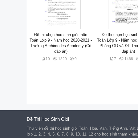
Đề thi chọn học sinh giỏi môn
Đề thi chọn học sin
Toán Lớp 9 - Năm học 2020-2021 -
Toán Lớp 9 - Năm học 
Trường Archimedes Academy (Có
Phòng GD và ĐT Tha
đáp án)
đáp án)
10
1820
0
7
1468
Đề Thi Học Sinh Giỏi
Thư viện đề thi học sinh giỏi Toán, Hóa, Văn, Tiếng Anh, Vật
lớp 1, 2, 3, 4, 5, 6, 7, 8, 9, 10, 11, 12 cho học sinh tham khảo