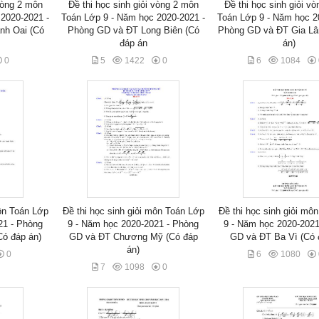
 vòng 2 môn
Đề thi học sinh giỏi vòng 2 môn
Đề thi học sinh giỏi v
2020-2021 -
Toán Lớp 9 - Năm học 2020-2021 -
Toán Lớp 9 - Năm học 2
nh Oai (Có
Phòng GD và ĐT Long Biên (Có
Phòng GD và ĐT Gia Lâ
đáp án
án)
0
5
1422
0
6
1084
môn Toán Lớp
Đề thi học sinh giỏi môn Toán Lớp
Đề thi học sinh giỏi mô
21 - Phòng
9 - Năm học 2020-2021 - Phòng
9 - Năm học 2020-2021
ó đáp án)
GD và ĐT Chương Mỹ (Có đáp
GD và ĐT Ba Vì (Có 
án)
0
6
1080
7
1098
0