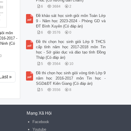
Phúc (Có hướng dẫn chấm)
6
3684
2
Đề khảo sát học sinh giỏi môn Toán Lớp
9 - Năm học 2023-2024 - Phòng GD và
ĐT Bình Xuyên (Có đáp án)
6
3576
0
giỏi môn
016-2017 -
Đề thi chọn học sinh giỏi Lớp 9 THCS
Ninh (Có
cấp tỉnh năm học 2017-2018 môn Tin
học - Sở giáo dục và đào tạo tỉnh Đồng
0
Tháp (Có đáp án)
5
3564
10
Đề thi chọn học sinh giỏi vòng tỉnh Lớp 9
Last »
năm học 2016-2017 môn Tin học -
SGD&ĐT Kiên Giang (Có đáp án)
5
3556
8
Mạng Xã Hội
Facebook
Youtube